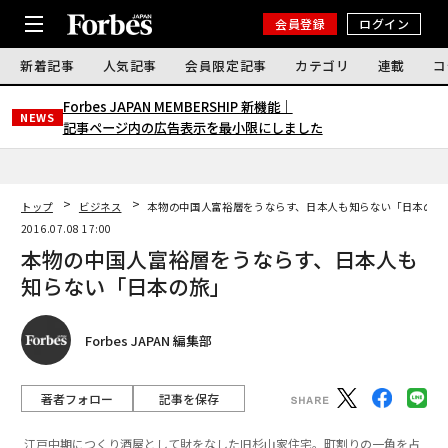
会員登録
ログイン
新着記事
人気記事
会員限定記事
カテゴリ
連載
コ
Forbes JAPAN MEMBERSHIP 新機能｜
NEWS
記事ページ内の広告表示を最小限にしました
トップ
ビジネス
本物の中国人富裕層をうならす、日本人も知らない「日本の旅
2016.07.08 17:00
本物の中国人富裕層をうならす、日本人も
知らない「日本の旅」
Forbes JAPAN 編集部
著者フォロー
記事を保存
江戸中期につくり酒屋として財をなした旧杉山家住宅。町割りの一角を占