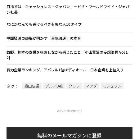
目指すは「キャッシュレス・ジャパン」－ビザ・ワールドワイド・ジャパ
ン社長
なにがなんでも避けるべき有害な人10タイプ
中国経済の頭脳が明かす「景気減速」の本音
故郷、熊本の支援を模索しながら感じたこと［小山薫堂の妄想浪費 Vol.1
2］
有力企業ランキング、アパレル1位はディオール 日本企業も上位入り
タグ：
織田信長
デル／Dell
クラレ
マツダ
ミシュラン
advertisement
無料のメールマガジンに登録