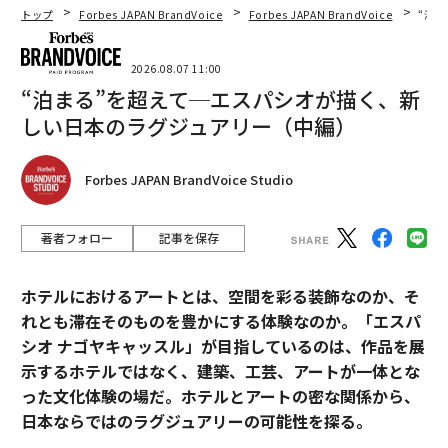
トップ
Forbes JAPAN BrandVoice
Forbes JAPAN BrandVoice
“泊
2026.08.07 11:00
“泊まる”を超えて─エスパシオが描く、新
しい日本のラグジュアリー（中編）
Forbes JAPAN BrandVoice Studio
著者フォロー
記事を保存
ホテルにおけるアートとは、空間を彩る装飾なのか、そ
れとも滞在そのものを豊かにする体験なのか。「エスパ
シオ ナゴヤキャッスル」が目指しているのは、作品を展
示するホテルではなく、建築、工芸、アートが一体とな
った文化体験の場だ。ホテルとアートの密な関係から、
日本ならではのラグジュアリーの可能性を探る。