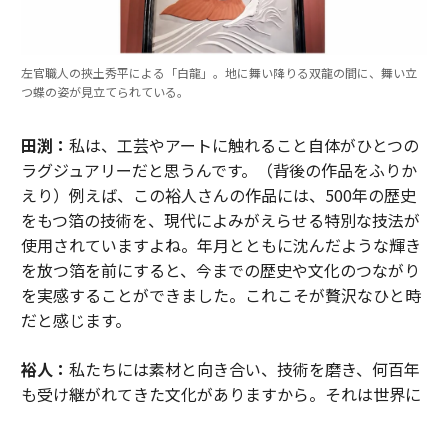
左官職人の挾土秀平による「白龍」。地に舞い降りる双龍の間に、舞い立
つ蝶の姿が見立てられている。
田渕：
私は、工芸やアートに触れること自体がひとつの
ラグジュアリーだと思うんです。（背後の作品をふりか
えり）例えば、この裕人さんの作品には、500年の歴史
をもつ箔の技術を、現代によみがえらせる特別な技法が
使用されていますよね。年月とともに沈んだような輝き
を放つ箔を前にすると、今までの歴史や文化のつながり
を実感することができました。これこそが贅沢なひと時
だと感じます。
裕人：
私たちには素材と向き合い、技術を磨き、何百年
も受け継がれてきた文化がありますから。それは世界に
誇れる価値だと思います。