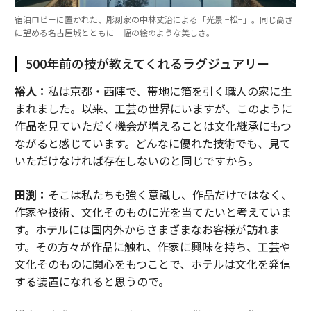
宿泊ロビーに置かれた、彫刻家の中林丈治による「光景 −松−」。同じ高さ
に望める名古屋城とともに一幅の絵のような美しさ。
500年前の技が教えてくれるラグジュアリー
裕人：
私は京都・西陣で、帯地に箔を引く職人の家に生
まれました。以来、工芸の世界にいますが、このように
作品を見ていただく機会が増えることは文化継承にもつ
ながると感じています。どんなに優れた技術でも、見て
いただけなければ存在しないのと同じですから。
田渕：
そこは私たちも強く意識し、作品だけではなく、
作家や技術、文化そのものに光を当てたいと考えていま
す。ホテルには国内外からさまざまなお客様が訪れま
す。その方々が作品に触れ、作家に興味を持ち、工芸や
文化そのものに関心をもつことで、ホテルは文化を発信
する装置になれると思うので。