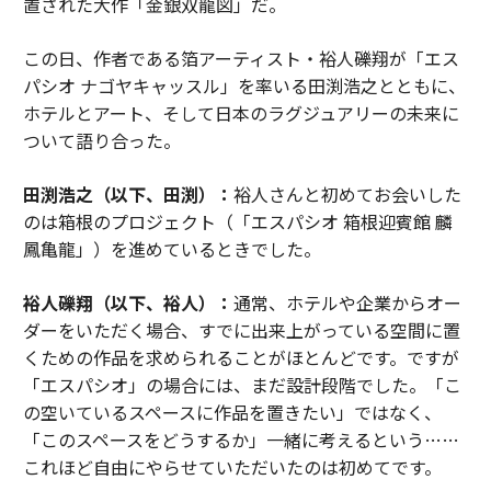
置された大作「金銀双龍図」だ。
この日、作者である箔アーティスト・裕人礫翔が「エス
パシオ ナゴヤキャッスル」を率いる田渕浩之とともに、
ホテルとアート、そして日本のラグジュアリーの未来に
ついて語り合った。
田渕浩之（以下、田渕）：
裕人さんと初めてお会いした
のは箱根のプロジェクト（「エスパシオ 箱根迎賓館 麟
鳳亀龍」）を進めているときでした。
裕人礫翔（以下、裕人）：
通常、ホテルや企業からオー
ダーをいただく場合、すでに出来上がっている空間に置
くための作品を求められることがほとんどです。ですが
「エスパシオ」の場合には、まだ設計段階でした。「こ
の空いているスペースに作品を置きたい」ではなく、
「このスペースをどうするか」一緒に考えるという……
これほど自由にやらせていただいたのは初めてです。