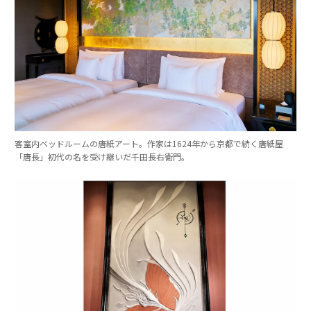
客室内ベッドルームの唐紙アート。作家は1624年から京都で続く唐紙屋
「唐長」初代の名を受け継いだ千田長右衛門。