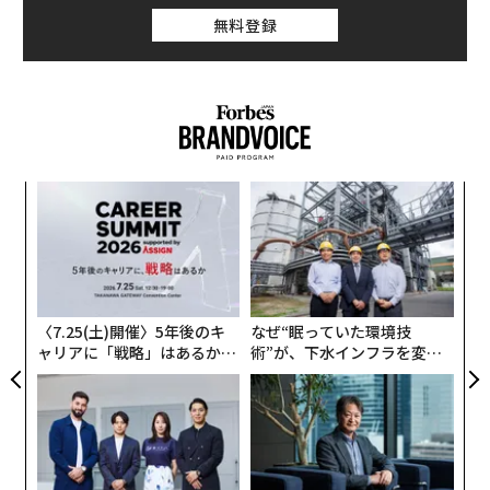
無料登録
創業
A
シン
顧客
超え
pa
目
な
の
ン
〈7.25(土)開催〉5年後のキ
なぜ“眠っていた環境技
ャリアに「戦略」はあるか。
術”が、下水インフラを変え
トップエグゼクティブのキャ
たのか──産総研×月島JFE
リアに触れる1日│CAREER S
アクアソリューションの10年
UMMIT 2026