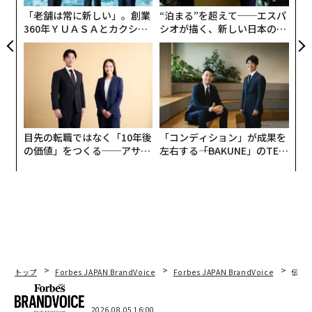
りも成功の可能性は高まりますよね。
な
「老舗は常に新しい」。創業
“泊まる”を超えて──エスパ
360年ＹＵＡＳＡとカクシン
シオが描く、新しい日本のラ
谷本
：これまでに多くの企業や経営者とご覧になってき
CEO田尻望が語る、AIを超え
グジュアリー（前編）
たと思いますが、安本先生がまず注目するのは、どのよ
る人の価値
うな所ですか？
安本
：「トイレがきれいかどうか」ですね。トイレが汚
い会社は、書類の整理もできていなければ議事録もなか
目先の転職ではなく「10年後
「コンディション」が成果を
ったりして、何もかもできていない場合がほとんどで
の価値」をつくる──アサイ
左右する――「BAKUNE」のTEN
す。
ンの長期伴走型支援とは
TIALが支える「挑戦者の明
日」
経営者自身を知りたいときには、机を見せてもらいま
す。机の状態からは、人の使い方や仕事をどのように進
めていくタイプかがわかります。机がきれいに整ってい
る人は、ひとつずつ慎重に仕事を進めていく。一方、机
の上が乱雑な人は、スピード感を持って同時並行で仕事
トップ
Forbes JAPAN BrandVoice
Forbes JAPAN BrandVoice
伝統
するタイプです。どちらも一長一短ありますが、不測の
事態に柔軟に対応可能なのは後者の方が多い気がしま
2026.08.05 16:00