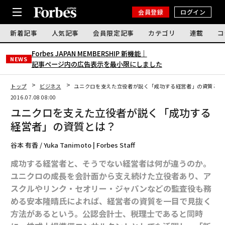
会員登録
ログイン
新着記事
人気記事
会員限定記事
カテゴリ
連載
コ
Forbes JAPAN MEMBERSHIP 新機能｜
NEWS
記事ページ内の広告表示を最小限にしました
トップ
ビジネス
ユニクロを支えた立役者が説く「成功する経営者」の資質とは
2016.07.08 08:00
ユニクロを支えた立役者が説く「成功する
経営者」の資質とは？
谷本 有香 / Yuka Tanimoto | Forbes Staff
成功する経営者と、そうでない経営者は何が違うのか。
ユニクロの成長を会計面から支え続けた立役者あり、ア
スクルやリンク・セオリー・ジャパンなどの監査役も務
める安本隆晴氏によれば、経営者の資質を一目で見抜く
方法があるという。公認会計士、税理士であると同時