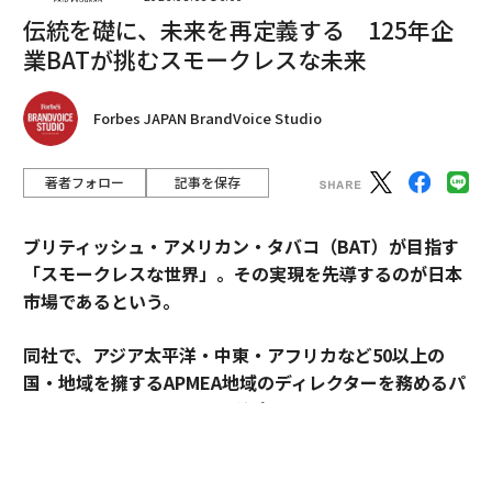
す。
伝統を礎に、未来を再定義する 125年企
業BATが挑むスモークレスな未来
谷本
：面白いですね！ 意外なところに、経営者として
の資質が表れているのですね。ところで、安本先生は公
認会計士、税理士であると同時に、株式上場準備コンサ
Forbes JAPAN BrandVoice Studio
ルタントとしてもご活躍されていますが、安本先生の仕
事を一言で表すとすれば、どのように言えますか？
著者フォロー
記事を保存
決算書には、会社の全てが表れて
ブリティッシュ・アメリカン・タバコ（BAT）が目指す
次ページ ＞
いる
「スモークレスな世界」。その実現を先導するのが日本
市場であるという。
1
2
同社で、アジア太平洋・中東・アフリカなど50以上の
構成＝吉田彩乃 写真＝藤井さおり
国・地域を擁するAPMEA地域のディレクターを務めるパ
スカル・ムルメステールに戦略を聞いた。
2026年9月号発売中
来年125周年を迎えるブリティッシュ・アメリカン・タ