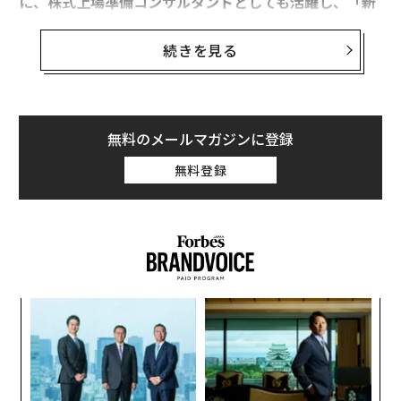
に、株式上場準備コンサルタントとしても活躍し、「新
入社員から社長までビジネスにいちばん使える会計の
本」などの著書でも知られる安本氏に、良き経営者にな
続きを見る
る方法を聞いた。
谷本有香
（以下、谷本）：安本先生がお考えになる「い
い経営者」とは、どのような人のことでしょうか。
無料のメールマガジンに登録
無料登録
安本隆晴
（以下、安本）：志がある人ですね。ただし、
その志は、実現することで社会がより良くなるような種
類のものではなくてはいけません。たとえば柳井正は、
ユニクロを成長させたことで、産業そのものの構造を変
えてしまった。こういうものが、「実現すると社会がよ
り良くなる志」です。
ア
変え
の
それから、負けず嫌いであることも大切です。負けず嫌
FE
た
A
いな人って、失敗すると悔しがって、成功するまでしつ
0年
顧客
こく頑張り続けるんです。その分、挫折してしまう人よ
pa