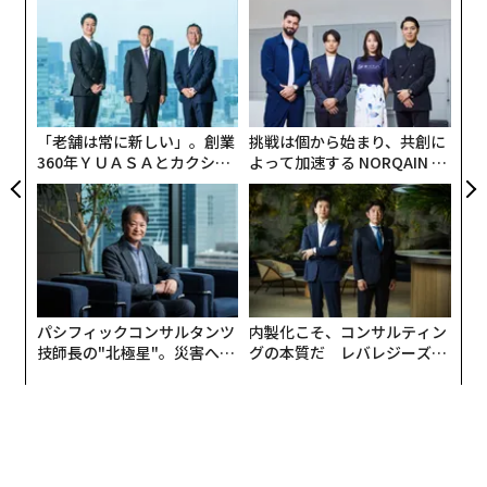
るか
“
、く
オ
ジ
エ
設オ
が
が
「老舗は常に新しい」。創業
挑戦は個から始まり、共創に
360年ＹＵＡＳＡとカクシン
よって加速する NORQAIN JA
CEO田尻望が語る、AIを超え
PAN 特別座談会
る人の価値
パシフィックコンサルタンツ
内製化こそ、コンサルティン
技師長の"北極星"。災害への
グの本質だ レバレジーズが
無力感を乗り越え見つけた、
実践する、次世代ファームの
防災一筋20年の答え
全貌