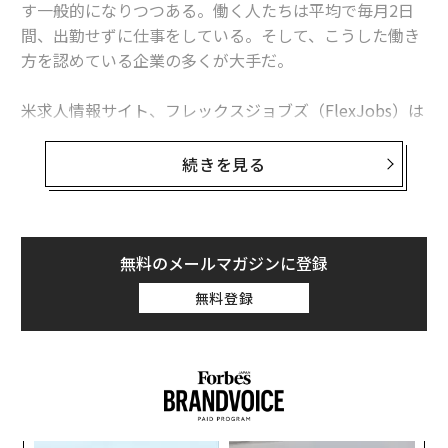
す一般的になりつつある。働く人たちは平均で毎月2日
MIT発表の「世界で最も優秀な企業トップ50」、目立つ中国企業の躍進
間、出勤せずに仕事をしている。そして、こうした働き
方を認めている企業の多くが大手だ。
特殊技能はもう古い？「ハイブリッドなスキル」こそ求職者の武器に
1位はネットワーク・エンジニア、給与水準が大幅アップしたIT職トップ5
米求人情報サイト、フレックスジョブズ（FlexJobs）は
約4万7,000社の求人情報についてデータベースを分析。
トイレから医療を変えるイノベーション女子 鶴岡マリア
在宅勤務をはじめとする柔軟な働き方を最も多く認めて
続きを見る
いる米国の大企業（フォーチュン500企業）は、アマゾ
タグ：
フルタイム
LEGO/レゴ
ンであることを明らかにした。
小売業の世界的大手であるアマゾンは、テクノロジー企
無料のメールマガジンに登録
業の側面も持つ。同社がこれまでに在宅勤務の従業員を
advertisement
無料登録
募集しているのはIT関連のほか、物流、人事関連の部署
などだ。