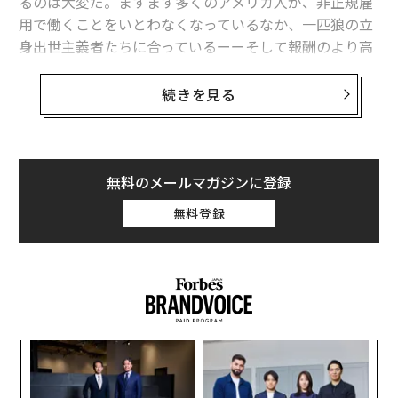
るのは大変だ。ますます多くのアメリカ人が、非正規雇
用で働くことをいとわなくなっているなか、一匹狼の立
身出世主義者たちに合っているーーそして報酬のより高
い仕事を知っておくことは役に立つ。
続きを見る
月に約100万人が訪れる求人情報サイトのキャリアキャ
スト（Careercast）では、フリーランサー、パートタイ
マー、あるいはコンサルタントとして働くことのできる
好条件の仕事のリストをまとめた。
無料のメールマガジンに登録
無料登録
同リストにある仕事を時給（中央値）のいい順に並べた
ランキングが以下のとおりだ（時給の中央値は2015年の
データ）。
るか
“
、く
オ
ジ
「