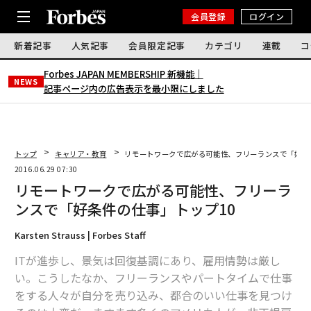
会員登録
ログイン
新着記事
人気記事
会員限定記事
カテゴリ
連載
コ
Forbes JAPAN MEMBERSHIP 新機能｜
NEWS
記事ページ内の広告表示を最小限にしました
トップ
キャリア・教育
リモートワークで広がる可能性、フリーランスで「好条
2016.06.29 07:30
リモートワークで広がる可能性、フリーラ
ンスで「好条件の仕事」トップ10
Karsten Strauss | Forbes Staff
ITが進歩し、景気は回復基調にあり、雇用情勢は厳し
い。こうしたなか、フリーランスやパートタイムで仕事
をする人々が自分を売り込み、都合のいい仕事を見つけ