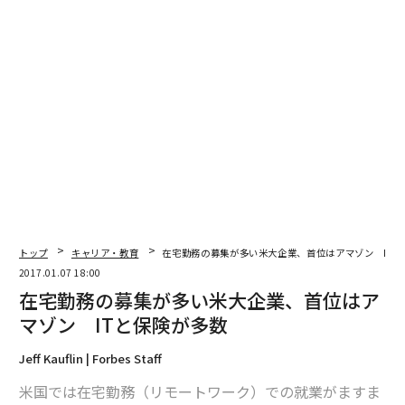
編集＝森 美歩
2026年9月号発売中
最新号の購入はこちらから
メンバーシップに登録する
トップ
キャリア・教育
在宅勤務の募集が多い米大企業、首位はアマゾン ITと
2017.01.07 18:00
在宅勤務の募集が多い米大企業、首位はア
マゾン ITと保険が多数
関連記事
Jeff Kauflin | Forbes Staff
奄美大島をフリーランスが最も働きやすい島に
米国では在宅勤務（リモートワーク）での就業がますま