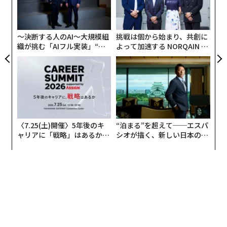
左右
T
日
〜決断する人のAI〜大規模組
挑戦は個から始まり、共創に
織が挑む「AIフル実装」“使
よって加速する NORQAIN JA
う”企業から“動く”企業へ【N
PAN 特別座談会
TTドコモビジネス×PwC】
〈7.25(土)開催〉5年後のキ
“泊まる”を超えて──エスパ
ャリアに「戦略」はあるか。
シオが描く、新しい日本のラ
トップエグゼクティブのキャ
グジュアリー（前編）
リアに触れる1日│CAREER S
UMMIT 2026