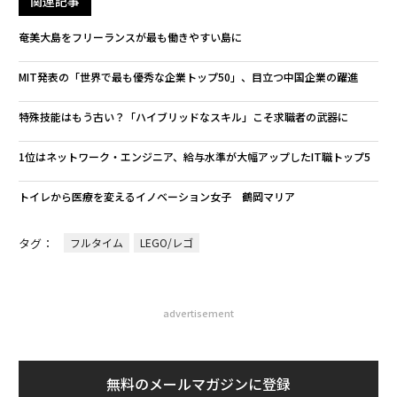
関連記事
奄美大島をフリーランスが最も働きやすい島に
MIT発表の「世界で最も優秀な企業トップ50」、目立つ中国企業の躍進
特殊技能はもう古い？「ハイブリッドなスキル」こそ求職者の武器に
1位はネットワーク・エンジニア、給与水準が大幅アップしたIT職トップ5
トイレから医療を変えるイノベーション女子 鶴岡マリア
タグ：
フルタイム
LEGO/レゴ
advertisement
無料のメールマガジンに登録