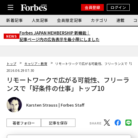
会員登録
ログイン
新着記事
人気記事
会員限定記事
カテゴリ
連載
コ
Forbes JAPAN MEMBERSHIP 新機能｜
NEWS
記事ページ内の広告表示を最小限にしました
トップ
キャリア・教育
リモートワークで広がる可能性、フリーランスで「好条
2016.06.29 07:30
リモートワークで広がる可能性、フリーラ
ンスで「好条件の仕事」トップ10
Karsten Strauss | Forbes Staff
著者フォロー
記事を保存