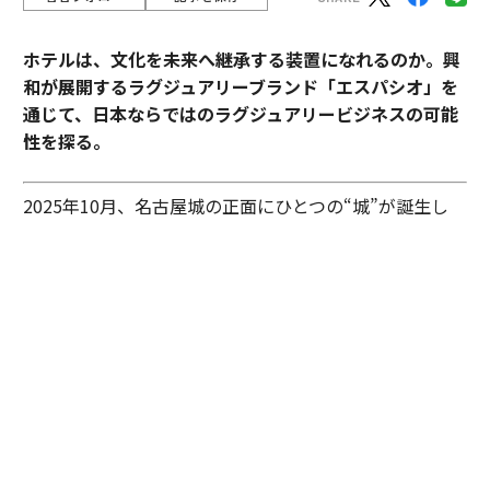
ホテルは、文化を未来へ継承する装置になれるのか。興
和が展開するラグジュアリーブランド「エスパシオ」を
通じて、日本ならではのラグジュアリービジネスの可能
性を探る。
2025年10月、名古屋城の正面にひとつの“城”が誕生し
た。あの有名な金のシャチホコこそ冠してはいないが、
石組みの壁の上に、御殿風の建築が積み重ねられたさま
はまさに現代の城。長年、名古屋城を“金城”と呼び親し
んできた名古屋の人々も少なからず驚いたに違いない。
その“城”とは、「エスパシオ ナゴヤキャッスル」。大手
総合商社であり、医薬品・光学機器メーカーとしても知
られる興和が手がけたラグジュアリーホテルだ。
しかし、興和がホテルを手がけるとは少々意外な気もす