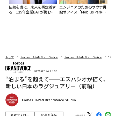
伝統を礎に、未来を再定義す
エンジニアのためのサウナ併
る 125年企業BATが挑むス
設オフィス「Mobius Park」
モークレスな未来
がオープン──タマディック
が健康経営を徹底する理由
トップ
Forbes JAPAN BrandVoice
Forbes JAPAN BrandVoice
“泊
2026.07.24 16:00
“泊まる”を超えて──エスパシオが描く、
新しい日本のラグジュアリー（前編）
Forbes JAPAN BrandVoice Studio
著者フォロー
記事を保存