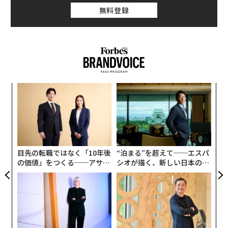
無料登録
ィン
〈7
ズが
ャ
ムの
ト
ンツ
「
リア
への
─
UM
た、
ら
目先の転職ではなく「10年後
“泊まる”を超えて──エスパ
の価値」をつくる──アサイ
シオが描く、新しい日本のラ
ンの長期伴走型支援とは
グジュアリー（前編）