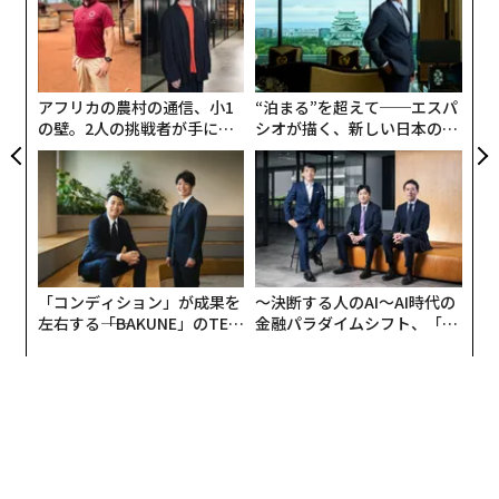
ト
〜
リア
織
UM
う
T
アフリカの農村の通信、小1
“泊まる”を超えて──エスパ
の壁。2人の挑戦者が手にし
シオが描く、新しい日本のラ
た「次なる武器」
グジュアリー（前編）
「コンディション」が成果を
〜決断する人のAI〜AI時代の
左右する――「BAKUNE」のTEN
金融パラダイムシフト、「超
TIALが支える「挑戦者の明
個別化」の核心 【MUFG×ウ
日」
ェルスナビ×PwC】