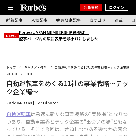
会員登録
ログイン
新着記事
人気記事
会員限定記事
カテゴリ
連載
コ
Forbes JAPAN MEMBERSHIP 新機能｜
NEWS
記事ページ内の広告表示を最小限にしました
トップ
キャリア・教育
自動運転車をめぐる11社の事業戦略〜テック企業編〜
2016.06.21 18:00
自動運転車をめぐる11社の事業戦略〜テッ
ク企業編〜
Enrique Dans | Contributor
自動運転車
は急速に新たな事業戦略の“実験場”となりつ
つあり、自動車業界とテック企業の“出会いの場”ともな
っている。そこで今回は、台頭しつつある幾つかの競合