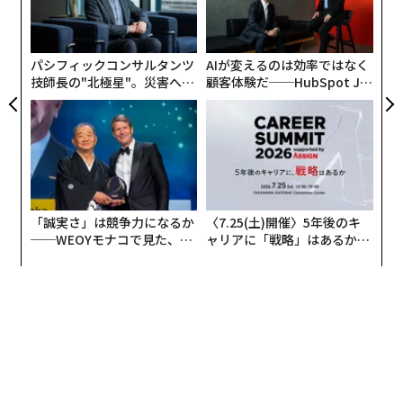
日
よっ
PA
パシフィックコンサルタンツ
AIが変えるのは効率ではなく
技師長の"北極星"。災害への
顧客体験だ──HubSpot Ja
無力感を乗り越え見つけた、
panが語る「Grow Better」
防災一筋20年の答え
な組織のつくり方
「誠実さ」は競争力になるか
〈7.25(土)開催〉5年後のキ
──WEOYモナコで見た、く
ャリアに「戦略」はあるか。
ら寿司の経営哲学
トップエグゼクティブのキャ
リアに触れる1日│CAREER S
UMMIT 2026