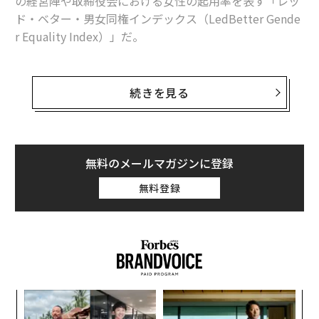
の経営陣や取締役会における女性の起用率を表す「レッ
ド・ベター・男女同権インデックス（LedBetter Gende
r Equality Index）」だ。
この指標は人気の消費者ブランド約2,000を展開するト
ップ企業230社の役員の男女比率を示している。各企業
続きを見る
らは100点満点のスコアでその男女同権度を算定され、
平均スコアは20.9。これは取締役会と経営陣の女性比率
が20.9%であることを意味する。
無料のメールマガジンに登録
ブランドと企業の選択にあたっては、フォーブスの「
無料登録
世界の最も価値あるブランド
」ランキングとフォーチュ
ン500の上位100社のリストが使用された。
〈7
ャ