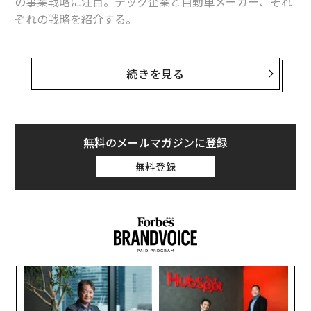
の事業戦略に注目。テック企業と自動車メーカー、それ
ぞれの戦略を紹介する。
なおリストはオープンで、ある意味で恣意的であり、必
ずしも同部門に進出している全ての企業を含むものでは
続きを見る
ないことを注記しておく。まずはテック企業編。
アップル
無料のメールマガジンに登録
アップルの計画はほとんど知られていないが、同社は市
無料登録
場に数々の噂の材料を提供している。自動運転車業界の
経験がある人材と契約を結び、重要人物と会い、さらに
はテスラの買収まで検討した時期もあるようだ。
「
左右
T
挑