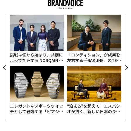
対象に実施した調査結果から得た情報を基に、フォーブ
スが選んだ「履歴書に書いてはいけない“最悪の言葉”」
キ
「
と「履歴書をゴミ箱に直行させる“空虚な表現”を避ける
か。
3
方法」を紹介する。
キャ
C
パ
R S
る
技
無
防
挑戦は個から始まり、共創に
「コンディション」が成果を
よって加速する NORQAIN JA
左右する――「BAKUNE」のTEN
PAN 特別座談会
TIALが支える「挑戦者の明
日」
エレガントなスポーツウォッ
“泊まる”を超えて─エスパシ
チとして君臨する「ピアジ
オが描く、新しい日本のラグ
ェ」ポロの魅力
ジュアリー（中編）