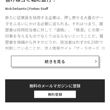
Nick DeSantis | Forbes Staff
新たに従業員を採用する企業は、押し寄せる大量のデー
タをふるいにかける必要に迫られる。それはつまり、履
歴書は採用担当者に対して「適格」、「簡潔」との第一
印象を与えるものでなくてはならないということだ。履
歴書を候補から外すかどうか、担当者はわずか6.25秒で
判断していることが、求人情報サイト「ザ・ラダーズ（t
heladders.com）」の調査で明らかになっている。
続きを見る
チャンスがそれほど小さいのなら、履歴書は「言葉」の
選択に極めて慎重でなくてはならない。これは、重要事
項というよりも必須事項だ。
無料のメールマガジンに登録
求人求職サイト大手、キャリアビルダーが採用担当者を
無料登録
対象に実施した調査結果から得た情報を基に、フォーブ
スが選んだ「履歴書に書いてはいけない“最悪の言葉”」
と「履歴書をゴミ箱に直行させる“空虚な表現”を避ける