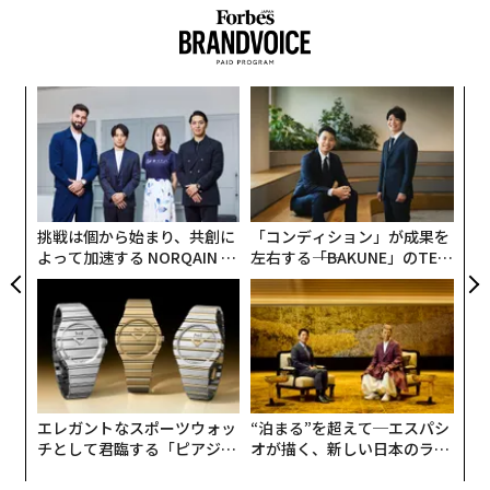
方法」を紹介する。
1. 「すご腕」
キ
「
あいまいで、良く言っても口語的すぎ、悪く言えば自分
か。
3
を大きくみせようとするような言葉だ。過去の経歴につ
キャ
C
パ
いて具体的な例を挙げ、やる気があることを示そう。
R S
る
技
無
2. 「既成概念にとらわれない」
防
挑戦は個から始まり、共創に
「コンディション」が成果を
あまりに使い古された決まり文句。これではあなたの創
よって加速する NORQAIN JA
左右する――「BAKUNE」のTEN
造力は伝わらない。過去に実行した革新的な解決策を具
PAN 特別座談会
TIALが支える「挑戦者の明
体的に示した方が、あなたの独創性はずっとよく伝わ
日」
る。
3. 「ベスト・オブ・ブリード」
──最善の“種”（からな
る）
エレガントなスポーツウォッ
“泊まる”を超えて─エスパシ
あなたは犬ではないのだから、会社に行くときは「種
チとして君臨する「ピアジ
オが描く、新しい日本のラグ
（breed、犬種）」の話は犬小屋に置いていこう。
ェ」ポロの魅力
ジュアリー（中編）