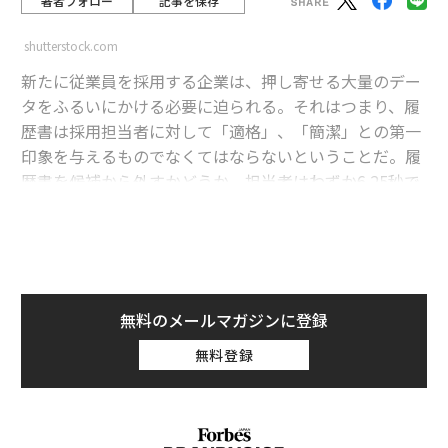
著者フォロー
記事を保存
shutterstock.com
新たに従業員を採用する企業は、押し寄せる大量のデー
タをふるいにかける必要に迫られる。それはつまり、履
歴書は採用担当者に対して「適格」、「簡潔」との第一
印象を与えるものでなくてはならないということだ。履
歴書を候補から外すかどうか、担当者はわずか6.25秒で
判断していることが、求人情報サイト「ザ・ラダーズ（t
heladders.com）」の調査で明らかになっている。
advertisement
無料のメールマガジンに登録
チャンスがそれほど小さいのなら、履歴書は「言葉」の
無料登録
選択に極めて慎重でなくてはならない。これは、重要事
項というよりも必須事項だ。
求人求職サイト大手、キャリアビルダーが採用担当者を