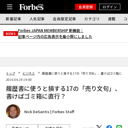
会員登録
ログイン
新着記事
人気記事
会員限定記事
カテゴリ
連載
コ
Forbes JAPAN MEMBERSHIP 新機能｜
NEWS
記事ページ内の広告表示を最小限にしました
トップ
ビジネス
履歴書に使うと損する17の「売り文句」、書けばゴミ箱に直
2016.06.19 19:00
履歴書に使うと損する17の「売り文句」、
書けばゴミ箱に直行？
Nick DeSantis | Forbes Staff