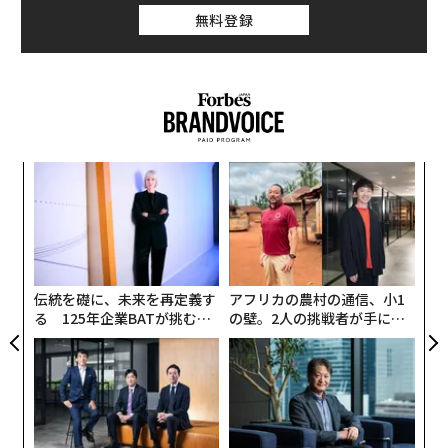
能なアプリをリリースする。
PA
伝統を礎に、未来を再定義す
アフリカの農村の通信、小1
る 125年企業BATが挑むス
の壁。2人の挑戦者が手にし
モークレスな未来
た「次なる武器」
〜決断する人のAI〜AI時代の
パシフィックコンサルタンツ
金融パラダイムシフト、「超
技師長の"北極星"。災害への
個別化」の核心 【MUFG×ウ
無力感を乗り越え見つけた、
ェルスナビ×PwC】
防災一筋20年の答え