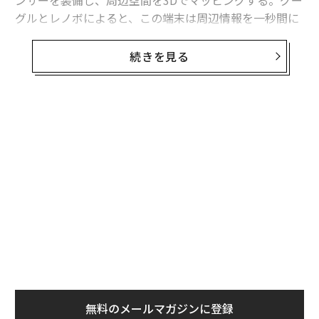
グルとレノボによると、この端末は周辺情報を一秒間に
25万回以上キャプチャーするという。
続きを見る
Phab2 Proは今年1月のCESでアナウンスされた。クアル
コムのSnapdragon 652チップを搭載し、メモリは4ギガ
バイト、ディスプレイの解像度は2,560 x 1,440。プロジ
ェクトタンゴ機能の採用に向け、背面に16メガピクセル
無料のメールマガジンに登録
のカメラを搭載し、深度センサーやモーショントラッキ
無料登録
ング機能を実装した。
端末の発売に合わせ、グーグルはごくシンプルな計測ア
プリを用意する。ユーザーはこのアプリを用い、周囲の
物体のサイズを計測できる。また、プロジェクトタンゴ
機能を採用したシューティングゲームやバーチャルな犬
キ
目
がユーザーを追いかけるゲームもサードパーティからリ
か。
の
リースされる。さらに、住宅リフォーム企業のロウズ
キャ
ン
挑
（Lowe’s）は室内の家具の配置のシミュレーションが可
R S
よっ