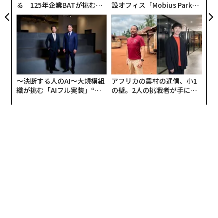
る 125年企業BATが挑むス
設オフィス「Mobius Park」
モークレスな未来
がオープン──タマディック
が健康経営を徹底する理由
〜決断する人のAI〜大規模組
アフリカの農村の通信、小1
織が挑む「AIフル実装」“使
の壁。2人の挑戦者が手にし
う”企業から“動く”企業へ【N
た「次なる武器」
TTドコモビジネス×PwC】