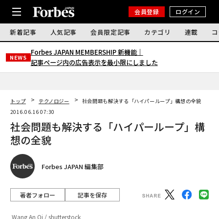
会員登録
ログイン
新着記事
人気記事
会員限定記事
カテゴリ
連載
コ
Forbes JAPAN MEMBERSHIP 新機能｜
NEWS
記事ページ内の広告表示を最小限にしました
トップ
テクノロジー
社会問題も解決する「ハイパーループ」構想の全貌
2016.06.16 07:30
社会問題も解決する「ハイパーループ」構
想の全貌
Forbes JAPAN 編集部
著者フォロー
記事を保存
Wang An Qi / shutterstock