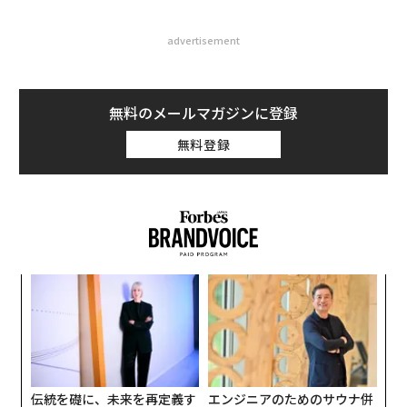
advertisement
無料のメールマガジンに登録
無料登録
キ
“
か。
シ
キャ
グ
「
R S
3
C
る
伝統を礎に、未来を再定義す
エンジニアのためのサウナ併