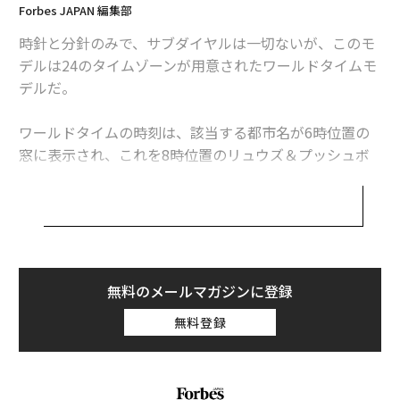
Forbes JAPAN 編集部
時針と分針のみで、サブダイヤルは一切ないが、このモ
デルは24のタイムゾーンが用意されたワールドタイムモ
デルだ。
ワールドタイムの時刻は、該当する都市名が6時位置の
窓に表示され、これを8時位置のリュウズ＆プッシュボ
タンで操作する。また、3時位置のリュウズで時刻を操
作すると、3時と4時の間に設置されたデイ/ナイト表示
と日付が連動するのである。
2011年に発表された前作では、ダイヤルに世界地図が描
かれていたが、今作ではゴールドのプレートに手作業で
無料のメールマガジンに登録
クル・ド・パリの模様が彫られた、シルバー仕上げにな
無料登録
っている。
型番：クラシック オーラ・ムンディ 5727