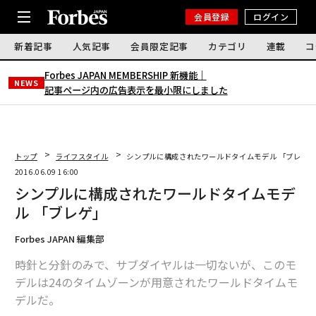
会員登録
ログイン
新着記事
人気記事
会員限定記事
カテゴリ
連載
コ
Forbes JAPAN MEMBERSHIP 新機能｜
NEWS
記事ページ内の広告表示を最小限にしました
トップ
ライフスタイル
シンプルに構成されたワールドタイムモデル 「ブレゲ
2016.06.09 16:00
シンプルに構成されたワールドタイムモデ
ル 「ブレゲ」
Forbes JAPAN 編集部
時針と分針のみで、サブダイヤルは一切ないが、このモ
デルは24のタイムゾーンが用意されたワールドタイムモ
デルだ。