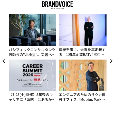
ムーブメント：自動巻き
ケース：18KWG
ケース径：43㎜
るか
〜
、く
織
ストラップ：アリゲーターストラップ
う
価格：7,490,000円（予価）
─レ
“
T
込め
シ
問い合わせ先：ブレゲ ブティック銀座 03-6254-7211
グ
編集＝福留亮司
パシフィックコンサルタンツ
伝統を礎に、未来を再定義す
技師長の"北極星"。災害への
る 125年企業BATが挑むス
無力感を乗り越え見つけた、
モークレスな未来
防災一筋20年の答え
2026年9月号発売中
最新号の購入はこちらから
〈7.25(土)開催〉5年後のキ
エンジニアのためのサウナ併
メンバーシップに登録する
ャリアに「戦略」はあるか。
設オフィス「Mobius Park」
トップエグゼクティブのキャ
がオープン──タマディック
リアに触れる1日│CAREER S
が健康経営を徹底する理由
UMMIT 2026