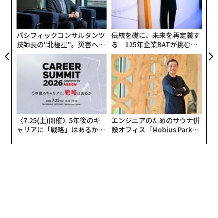
T
込め
シ
問い合わせ先：ブレゲ ブティック銀座 03-6254-7211
グ
編集＝福留亮司
パシフィックコンサルタンツ
伝統を礎に、未来を再定義す
技師長の"北極星"。災害への
る 125年企業BATが挑むス
無力感を乗り越え見つけた、
モークレスな未来
防災一筋20年の答え
2026年9月号発売中
最新号の購入はこちらから
〈7.25(土)開催〉5年後のキ
エンジニアのためのサウナ併
メンバーシップに登録する
ャリアに「戦略」はあるか。
設オフィス「Mobius Park」
トップエグゼクティブのキャ
がオープン──タマディック
リアに触れる1日│CAREER S
が健康経営を徹底する理由
UMMIT 2026
関連記事
「世界で最も稼ぐスポーツ選手」はロナウド 年収94億円で首位に