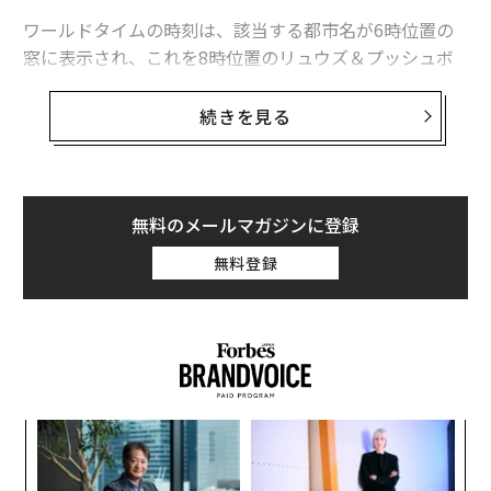
ワールドタイムの時刻は、該当する都市名が6時位置の
窓に表示され、これを8時位置のリュウズ＆プッシュボ
タンで操作する。また、3時位置のリュウズで時刻を操
作すると、3時と4時の間に設置されたデイ/ナイト表示
続きを見る
と日付が連動するのである。
2011年に発表された前作では、ダイヤルに世界地図が描
かれていたが、今作ではゴールドのプレートに手作業で
無料のメールマガジンに登録
クル・ド・パリの模様が彫られた、シルバー仕上げにな
無料登録
っている。
型番：クラシック オーラ・ムンディ 5727
ムーブメント：自動巻き
ケース：18KWG
ケース径：43㎜
るか
〜
、く
織
ストラップ：アリゲーターストラップ
う
価格：7,490,000円（予価）
─レ
“