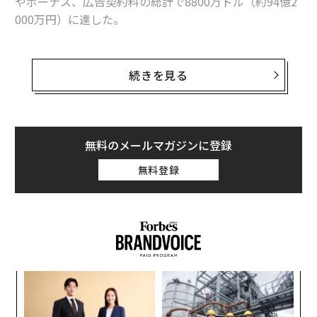
やボーナス、広告契約料の総計で8800万ドル（約94億2
000万円）に達した。
本ランキングでは過去15年の間にゴルフ選手のタイガ
ー・ウッズが12回、首位にランクイン。ボクサーのフロ
続きを見る
イド・メイウェザー・ジュニアが過去4年間で3回トップ
に立っていた。しかし、メイウェザーが引退しウッズが
衰えを見せる中、その隙間を埋める形で浮上したのがロ
ナウドだ。
無料のメールマガジンに登録
無料登録
この背景には近年、サッカーや野球、バスケットボール
等のTV放映権料が高騰し、潤沢な資金が選手らに注がれ
たことが挙げられる。上位100名の年収の最低ラインは2
080万ドルに達し、昨年から200万ドルの上昇となった。
なく
「
Ja
3
er」
C
“