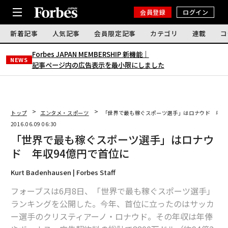
会員登録
ログイン
新着記事
人気記事
会員限定記事
カテゴリ
連載
コ
Forbes JAPAN MEMBERSHIP 新機能｜
NEWS
記事ページ内の広告表示を最小限にしました
トップ
エンタメ・スポーツ
「世界で最も稼ぐスポーツ選手」はロナウド 年収
2016.06.09 06:30
「世界で最も稼ぐスポーツ選手」はロナウ
ド 年収94億円で首位に
Kurt Badenhausen | Forbes Staff
フォーブスは6月8日、「世界で最も稼ぐスポーツ選手」
ランキングを公開した。今年、首位に立ったのはサッカ
ー選手のクリスティアーノ・ロナウド。その年収は年俸