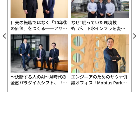
る
オ
ジ
目先の転職ではなく「10年後
なぜ“眠っていた環境技
の価値」をつくる──アサイ
術”が、下水インフラを変え
ンの長期伴走型支援とは
たのか──産総研×月島JFE
アクアソリューションの10年
〜決断する人のAI〜AI時代の
エンジニアのためのサウナ併
金融パラダイムシフト、「超
設オフィス「Mobius Park」
個別化」の核心 【MUFG×ウ
がオープン──タマディック
ェルスナビ×PwC】
が健康経営を徹底する理由