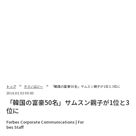
編集＝上田裕資
2026年9月号発売中
最新号の購入はこちらから
メンバーシップに登録する
トップ
テクノロジー
「韓国の富豪50名」サムスン親子が1位と3位に
2016.05.03 09:00
「韓国の富豪50名」サムスン親子が1位と3
位に
Forbes Corporate Communications | For
関連記事
bes Staff
最も稼いだ女性アスリート、テニス選手が上位を独占 シャラポワは首位