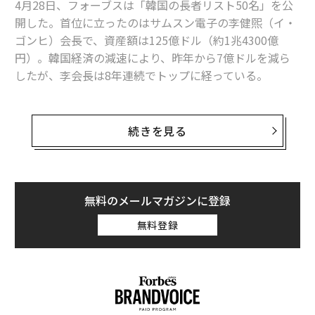
4月28日、フォーブスは「韓国の長者リスト50名」を公
陥落
開した。首位に立ったのはサムスン電子の李健煕（イ・
ナイキ創業者が若者たちにアドバイス、回顧録に綴られた記憶
ゴンヒ）会長で、資産額は125億ドル（約1兆4300億
円）。韓国経済の減速により、昨年から7億ドルを減ら
世界最高額のサッカーチームランキング2016 上位20
したが、李会長は8年連続でトップに経っている。
テイラー・スウィフトが絡めば誰でも売れるという現象
2年前から闘病中の李会長に代わり、サムスンを率いる
彼の息子、李在鎔（イ・ジェヨン）も資産額62億ドルで
続きを見る
有力企業ランキング、アパレル1位はディオール 日本企業も上位入り
3位に入っている。
クリスティアーノ・ロナウド
タイガー・ウッズ
錦織圭
2位には化粧品企業、アモーレ・パシフィックの徐慶培
レブロン・ジェームズ
ロジャー・フェデラー
（ソ・キョンベ）会長が入り、資産額は92億ドルだっ
無料のメールマガジンに登録
リオネル・メッシ
田中将大
ケビン・デュラント
た。世界的な韓流ブームの波に乗り、53歳の徐会長はア
無料登録
マリア・シャラポワ
セリーナ・ウィリアムズ
モーレ・パシフィックの売上を2020年までに3倍に伸ば
タグ：
マニー・パッキャオ
フロイド・メイウェザー・ジュニア
し、107億ドルとすることを宣言している。化粧品ブラ
Nike/ナイキ
メルセデス・ベンツ
adidas/アディダス
ンド「イニスフリー」の拡大に注力しており、昨年は中
クレディ・スイス
ペプシコ
デル／Dell
国で200店舗目をオープンした。
タグ・ホイヤー
ロレックス