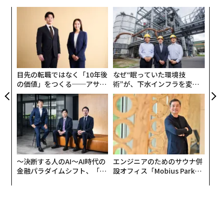
なく
「
Ja
3
advertisement
er」
C
“
る
オ
ジ
目先の転職ではなく「10年後
なぜ“眠っていた環境技
の価値」をつくる──アサイ
術”が、下水インフラを変え
ンの長期伴走型支援とは
たのか──産総研×月島JFE
アクアソリューションの10年
〜決断する人のAI〜AI時代の
エンジニアのためのサウナ併
金融パラダイムシフト、「超
設オフィス「Mobius Park」
個別化」の核心 【MUFG×ウ
がオープン──タマディック
ェルスナビ×PwC】
が健康経営を徹底する理由