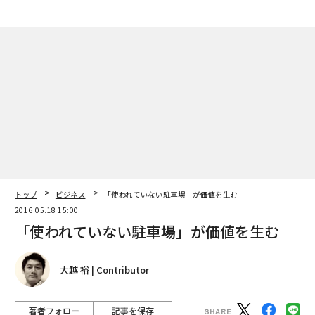
トップ
ビジネス
「使われていない駐車場」が価値を生む
2016.05.18 15:00
「使われていない駐車場」が価値を生む
大越 裕 | Contributor
著者フォロー
記事を保存
奈良市古市町のakippaの提携月極駐車場
個人宅や企業が所有する「使われていない駐車場」に目
をつけ、2014年に「一日単位で予約できる格安駐車場」
のサービスを始めたのが大阪本社のIT企業「akippa」
だ。