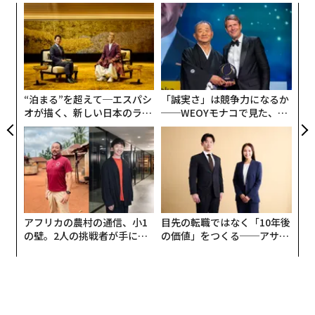
“
シ
グ
伝
る
モ
“泊まる”を超えて─エスパシ
「誠実さ」は競争力になるか
オが描く、新しい日本のラグ
──WEOYモナコで見た、く
ジュアリー（中編）
ら寿司の経営哲学
アフリカの農村の通信、小1
目先の転職ではなく「10年後
の壁。2人の挑戦者が手にし
の価値」をつくる──アサイ
た「次なる武器」
ンの長期伴走型支援とは