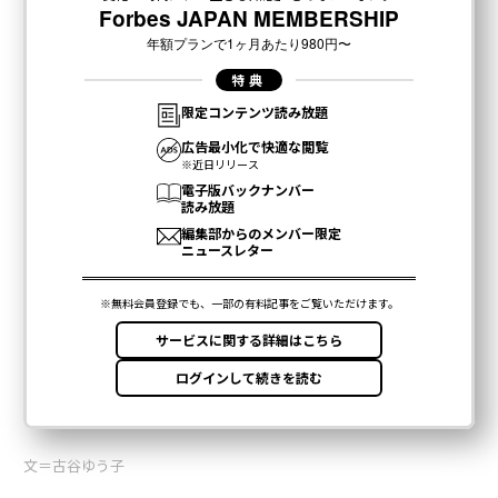
文＝古谷ゆう子