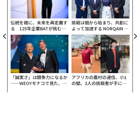
る
ャ
ト
リア
伝統を礎に、未来を再定義す
挑戦は個から始まり、共創に
UM
る 125年企業BATが挑むス
よって加速する NORQAIN JA
モークレスな未来
PAN 特別座談会
「誠実さ」は競争力になるか
アフリカの農村の通信、小1
──WEOYモナコで見た、く
の壁。2人の挑戦者が手にし
ら寿司の経営哲学
た「次なる武器」