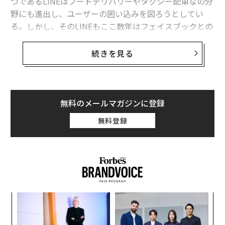
つであるLINEはフードデリバリーやタクシー配車なの分
野にも進出し、ユーザーの囲い込みを図ろうとしてい
る。しかし、そのLINEもここ数年はフェイスブックとの
競争に苦戦し、ユーザー数を伸ばせていない。
続きを見る
企業価値は2年間で半分まで急落
ウォールストリート・ジャーナル（WSJ）が報じたとこ
ろによると、LINEは7月にIPOを予定しており、調達する
無料のメールマガジンに登録
資金は20～30億ドルになる見通しだという。時価総額は
無料登録
50億ドル（約5350億円）程度と見られているが、これは
2年前にIPOを計画した際の評価の半額に過ぎない。LIN
Eは2014年に東京証券取引所に株式上場を申請し、時価
総額は1兆円規模と見られていた。しかし、その後同社
は事業の成長を優先させることを理由に上場を延期して
いた。
「
3
C
〈7