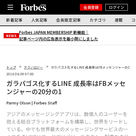
会員登録
ログイン
新着記事
人気記事
会員限定記事
カテゴリ
連載
コ
Forbes JAPAN MEMBERSHIP 新機能｜
NEWS
記事ページ内の広告表示を最小限にしました
トップ
テクノロジー
ガラパゴス化するLINE 成長率はFBメッセンジャーの20分
2016.06.09 07:00
ガラパゴス化するLINE 成長率はFBメッセ
ンジャーの20分の1
Parmy Olson | Forbes Staff
アジアのメッセージングアプリは、数億人のユーザーを
抱える総合プラットフォームを構築し、世界をリードし
ている。中でも世界最大のメッセージングサービスの一