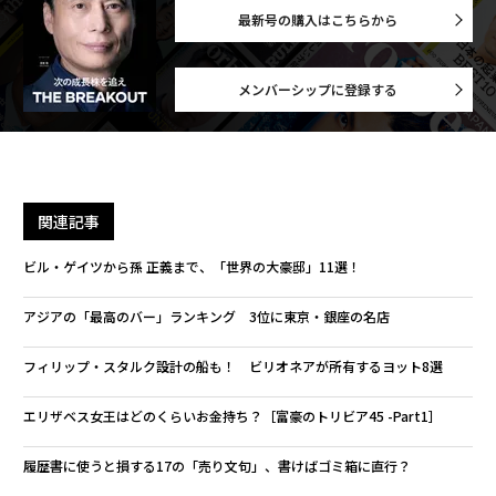
最新号の購入はこちらから
メンバーシップに登録する
関連記事
ビル・ゲイツから孫 正義まで、「世界の大豪邸」11選！
アジアの「最高のバー」ランキング 3位に東京・銀座の名店
フィリップ・スタルク設計の船も！ ビリオネアが所有するヨット8選
エリザベス女王はどのくらいお金持ち？［富豪のトリビア45 -Part1］
履歴書に使うと損する17の「売り文句」、書けばゴミ箱に直行？