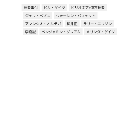
長者番付
ビル・ゲイツ
ビリオネア/億万長者
ジェフ・ベゾス
ウォーレン・バフェット
アマンシオ・オルテガ
柳井正
ラリー・エリソン
李嘉誠
ベンジャミン・グレアム
メリンダ・ゲイツ
ムケシュ・アンバニ
李健熙
レビ
タグ：
リリアンヌ・ベタンクール
Microsoft/マイクロソフト
ファーストリテイリング
ハインツ
ロイター
アンハイザー・ブッシュ・インベブ
ロレアル
ユニクロ
インディテックス
デル／Dell
トムソン・ロイター
トレーダー・ジョーズ
aldi
フェレロ
advertisement
無料のメールマガジンに登録