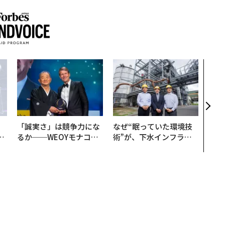
AI
なく
Spo
ow 
くり
「誠実さ」は競争力にな
なぜ“眠っていた環境技
は
るか──WEOYモナコで
術”が、下水インフラを
ク
見た、くら寿司の経営哲
変えたのか──産総研×
れ
学
月島JFEアクアソリュー
I
ションの10年