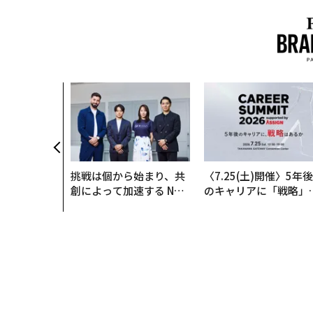
挑戦は個から始まり、共
〈7.25(土)開催〉5年後
創によって加速する NOR
のキャリアに「戦略」
QAIN JAPAN 特別座談会
あるか。トップエグゼ
ティブのキャリアに触
る1日│CAREER SUMM
T 2026