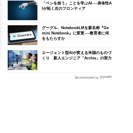
「ペンを拾う」ことを学ぶAI──身体性A
Iが拓く次のフロンティア
グーグル、NotebookLMを新名称『Ge
mini Notebook』に変更──教育者に何
をもたらすか
エージェント型AIが変える米国のものづ
くり 新人エンジニア「Archie」の実力
Recommended by