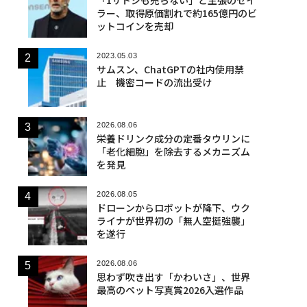
ラー、取得原価割れで約165億円のビ
ットコインを売却
2023.05.03
サムスン、ChatGPTの社内使用禁
止 機密コードの流出受け
2026.08.06
栄養ドリンク成分の定番タウリンに
「老化細胞」を除去するメカニズム
を発見
2026.08.05
ドローンからロボットが降下、ウク
ライナが世界初の「無人空挺強襲」
を遂行
2026.08.06
思わず吹き出す「かわいさ」、世界
最高のペット写真賞2026入選作品