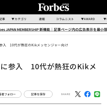
記事
カテゴリ
連載
コラムニスト
AWARD
rbes JAPAN MEMBERSHIP 新機能｜
記事ページ内の広告表示を最小
入 10代が熱狂のKikメッセンジャー向け
参入 10代が熱狂のKikメ
著者フォロー
記事を保存