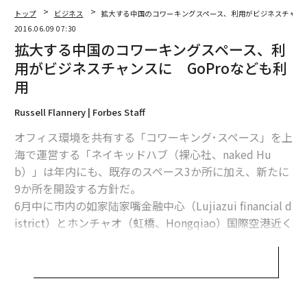
トップ
ビジネス
拡大する中国のコワーキングスペース、利用がビジネスチャンス
2016.06.09 07:30
拡大する中国のコワーキングスペース、利
用がビジネスチャンスに GoProなども利
用
Russell Flannery | Forbes Staff
オフィス環境を共有する「コワーキング･スペース」を上
海で運営する「ネイキッドハブ（裸心社、naked Hu
b）」は年内にも、既存のスペース3か所に加え、新たに
9か所を開設する方針だ。
6月中に市内の如家陆家嘴金融中心（Lujiazui financial d
istrict）とホンチャオ（虹橋、Hongqiao）国際空港近く
編集 = 木内涼子
の「虹橋ハブ（Hongqiao Hub）」に一か所ずつをオー
プン。北京と香港では、年末までの着工を目指している
という。
2026年9月号発売中