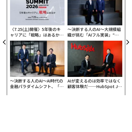
上海では同社のほか、ニューヨークを拠点とするウィワ
た
年後
“
ーク（WeWork）や中国の著名実業家パン・シーイー
サイ
シ
（潘石屹、Pan Shiyi）と妻のチャン・シン（張欣、Zha
グ
ng Xin）が経営する北京の不動産開発業者、ソーホーチ
〈7.25(土)開催〉5年後のキ
〜決断する人のAI〜大規模組
ャイナ（Soho China）の子会社などがコワーキング・ス
ャリアに「戦略」はあるか。
織が挑む「AIフル実装」“使
ペース事業を展開している。
トップエグゼクティブのキャ
う”企業から“動く”企業へ【N
リアに触れる1日│CAREER S
TTドコモビジネス×PwC】
UMMIT 2026
〜決断する人のAI〜AI時代の
AIが変えるのは効率ではなく
金融パラダイムシフト、「超
顧客体験だ──HubSpot Ja
個別化」の核心 【MUFG×ウ
panが語る「Grow Better」
ェルスナビ×PwC】
な組織のつくり方