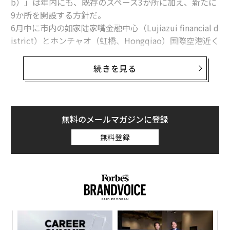
b）」は年内にも、既存のスペース3か所に加え、新たに
9か所を開設する方針だ。
6月中に市内の如家陆家嘴金融中心（Lujiazui financial d
istrict）とホンチャオ（虹橋、Hongqiao）国際空港近く
の「虹橋ハブ（Hongqiao Hub）」に一か所ずつをオー
プン。北京と香港では、年末までの着工を目指している
続きを見る
という。
同社のポール・フー社長は最近のインタビューで、「上
海はアジアのビジネスとイノベーションの中心地」だと
無料のメールマガジンに登録
述べると共に、「コワーキングはスタートアップだけの
無料登録
ためものではない。働き方の将来だ。大企業のチーム
も、当社のスペースを利用している」と語った。実際
に、上海市内の南京路にあるスペースは、小型防水・防
塵ビデオカメラのゴープロ（GoPro）や医薬品・化学大
手大バイエル、ビール世界最大手のアンハイザー・ブッ
シュ・インベブなどが利用している。
─レ
ア
込め
の