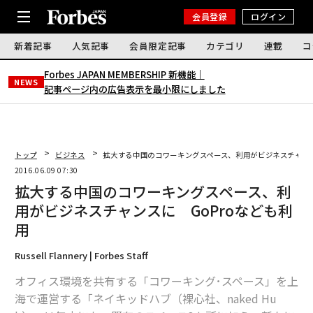
会員登録
ログイン
新着記事
人気記事
会員限定記事
カテゴリ
連載
コ
Forbes JAPAN MEMBERSHIP 新機能｜
NEWS
記事ページ内の広告表示を最小限にしました
トップ
ビジネス
拡大する中国のコワーキングスペース、利用がビジネスチャンス
2016.06.09 07:30
拡大する中国のコワーキングスペース、利
用がビジネスチャンスに GoProなども利
用
Russell Flannery | Forbes Staff
オフィス環境を共有する「コワーキング･スペース」を上
海で運営する「ネイキッドハブ（裸心社、naked Hu