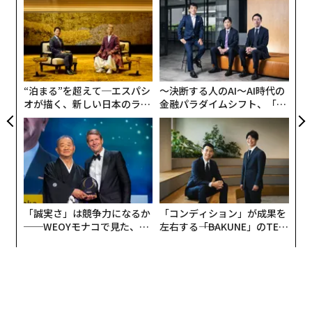
“
advertisement
シ
グ
目
の
ン
“泊まる”を超えて─エスパシ
〜決断する人のAI〜AI時代の
オが描く、新しい日本のラグ
金融パラダイムシフト、「超
ジュアリー（中編）
個別化」の核心 【MUFG×ウ
ェルスナビ×PwC】
「誠実さ」は競争力になるか
「コンディション」が成果を
──WEOYモナコで見た、く
左右する――「BAKUNE」のTEN
ら寿司の経営哲学
TIALが支える「挑戦者の明
日」