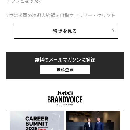
トップとなった。
2位は米国の次期大統領を目指すヒラリー・クリント
ン。次いでジャネット・イエレン米連邦準備制度理事会
（FRB）議長が名を連ねた。
続きを見る
世界のリーダーたちの中に並ぶ女性の数は2005年以降、
増加を続けている。米調査機関ピュー・リサーチ・セン
ターによれば、大統領や首相に選ばれる女性の数は昨年
無料のメールマガジンに登録
までに、倍以上に増えた。今年だけをみても、台湾で女
無料登録
性総統が就任したほか、ミャンマー、ネパール、クロア
チア、モーリシャス、リトアニアの各国で女性リーダー
が誕生している。
挑
よっ
PA
目