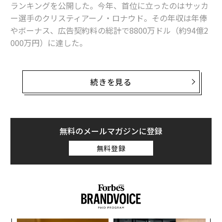
ランキングを公開した。今年、首位に立ったのはサッカ
相手のメッセージの8割は、聞き逃している［『仕事の技法』著者インタビ
ー選手のクリスティアーノ・ロナウド。その年収は年俸
ュー 第1回］
やボーナス、広告契約料の総計で8800万ドル（約94億2
最もパフォーマンスのいい女性CEOは誰？ ヤフーのM・メイヤーは5位に
000万円）に達した。
17歳でiPhone脱獄の天才ハッカー 自動運転車で「打倒テスラ」宣言
本ランキングでは過去15年の間にゴルフ選手のタイガ
ー・ウッズが12回、首位にランクイン。ボクサーのフロ
続きを見る
自動運転の未来を担う地図企業Mapbox スマホのGPSで大手HEREに対抗
イド・メイウェザー・ジュニアが過去4年間で3回トップ
に立っていた。しかし、メイウェザーが引退しウッズが
シェリル・サンドバーグ
ヒラリー・クリントン
蔡英文
衰えを見せる中、その隙間を埋める形で浮上したのがロ
メグ・ホイットマン
メリンダ・ゲイツ
朴槿恵
ナウドだ。
無料のメールマガジンに登録
スーザン・ウォシッキー
アンゲラ・メルケル
タグ：
ミシェル・オバマ
アンジェラ・アーレンツ
無料登録
この背景には近年、サッカーや野球、バスケットボール
ジャネット・イエレン
IBM
ヒューレット・パッカード
等のTV放映権料が高騰し、潤沢な資金が選手らに注がれ
フィデリティ・インベストメンツ
サンタンデール銀行
たことが挙げられる。上位100名の年収の最低ラインは2
ペプシコ
LEGO/レゴ
Apple/アップル
080万ドルに達し、昨年から200万ドルの上昇となった。