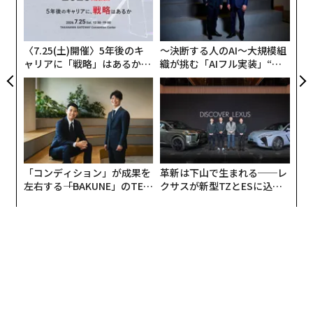
の
ン
〈7.25(土)開催〉5年後のキ
〜決断する人のAI〜大規模組
ャリアに「戦略」はあるか。
織が挑む「AIフル実装」“使
トップエグゼクティブのキャ
う”企業から“動く”企業へ【N
リアに触れる1日│CAREER S
TTドコモビジネス×PwC】
UMMIT 2026
「コンディション」が成果を
革新は下山で生まれる──レ
左右する――「BAKUNE」のTEN
クサスが新型TZとESに込め
TIALが支える「挑戦者の明
た「DISCOVER」の哲学
日」