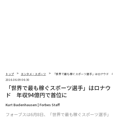
編集 = 木内涼子
2026年9月号発売中
最新号の購入はこちらから
メンバーシップに登録する
トップ
エンタメ・スポーツ
「世界で最も稼ぐスポーツ選手」はロナウド 年収
2016.06.09 06:30
「世界で最も稼ぐスポーツ選手」はロナウ
ド 年収94億円で首位に
関連記事
Kurt Badenhausen | Forbes Staff
「世界で最も影響力のある日本人」 トヨタ社長、安倍首相、孫正義氏ら
フォーブスは6月8日、「世界で最も稼ぐスポーツ選手」