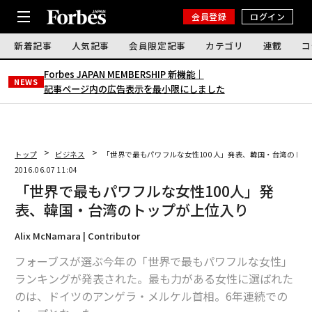
会員登録
ログイン
新着記事
人気記事
会員限定記事
カテゴリ
連載
コ
Forbes JAPAN MEMBERSHIP 新機能｜
NEWS
記事ページ内の広告表示を最小限にしました
トップ
ビジネス
「世界で最もパワフルな女性100人」発表、韓国・台湾のトッ
2016.06.07 11:04
「世界で最もパワフルな女性100人」発
表、韓国・台湾のトップが上位入り
Alix McNamara | Contributor
フォーブスが選ぶ今年の「世界で最もパワフルな女性」
ランキングが発表された。最も力がある女性に選ばれた
のは、ドイツのアンゲラ・メルケル首相。6年連続での