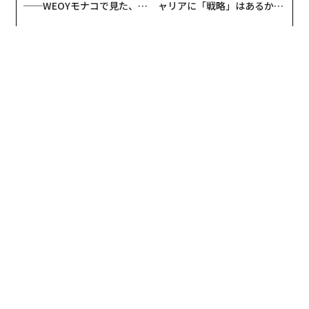
──WEOYモナコで見た、く
ャリアに「戦略」はあるか。
ら寿司の経営哲学
トップエグゼクティブのキャ
リアに触れる1日│CAREER S
UMMIT 2026
文＝フォーブス コーポレート コミュニケーションズ/ 編集＝上田裕資