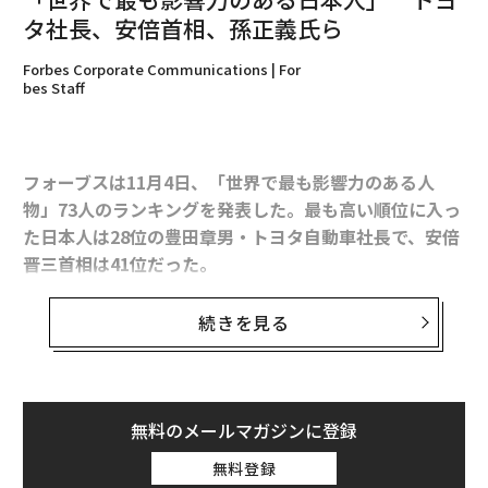
タ社長、安倍首相、孫正義氏ら
Forbes Corporate Communications | For
bes Staff
フォーブスは11月4日、「世界で最も影響力のある人
物」73人のランキングを発表した。最も高い順位に入っ
た日本人は28位の豊田章男・トヨタ自動車社長で、安倍
晋三首相は41位だった。
今回のランキング作成にあたっては、各人がコントロー
続きを見る
ルする資金の大きさ、影響を及ぼす人数の多さ、総合的
な影響力の大きさ、どれほど活発に行動を行っているか
等の指標が考慮に入れられた。
無料のメールマガジンに登録
ランキングに入った日本人は合わせて4人で、50位に黒
無料登録
田東彦・日銀総裁、51位に孫正義・ソフトバンク社長の