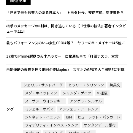
関連記事
「世界で最も影響力のある日本人」 トヨタ社長、安倍首相、孫正義氏ら
相手のメッセージの8割は、聞き逃している［『仕事の技法』著者インタビ
ュー 第1回］
最もパフォーマンスのいい女性CEOは誰？ ヤフーのM・メイヤーは5位に
17歳でiPhone脱獄の天才ハッカー 自動運転車で「打倒テスラ」宣言
自動運転の未来を担う地図企業Mapbox スマホのGPSで大手HEREに対抗
シェリル・サンドバーグ
ヒラリー・クリントン
蔡英文
メグ・ホイットマン
メリンダ・ゲイツ
朴槿恵
スーザン・ウォシッキー
アンゲラ・メルケル
タグ：
ミシェル・オバマ
アンジェラ・アーレンツ
ジャネット・イエレン
IBM
ヒューレット・パッカード
フィデリティ・インベストメンツ
サンタンデール銀行
ペプシコ
LEGO/レゴ
Apple/アップル