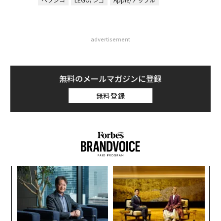
advertisement
無料のメールマガジンに登録
無料登録
創業
革
シン
ク
超え
た「
A
顧客
pa