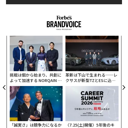
名前が挙げられた。
安倍晋三首相は昨年のランキングから22位上げ、今年ラ
ンキング入りした人物の中で最大の上げ幅を記録した。
同ランキングでフォーブスはこれまで「日本の首相は政
権を維持する力が弱い」と批判してきたが、「安倍首相
A
は世界第3位の経済大国のリーダーとして、政権を長く
変え
顧客
維持する力を示した」としている。
FE
pa
伝
0年
な
る
モ
挑戦は個から始まり、共創に
革新は下山で生まれる──レ
よって加速する NORQAIN JA
クサスが新型TZとESに込め
PAN 特別座談会
た「DISCOVER」の哲学
「誠実さ」は競争力になるか
〈7.25(土)開催〉5年後のキ