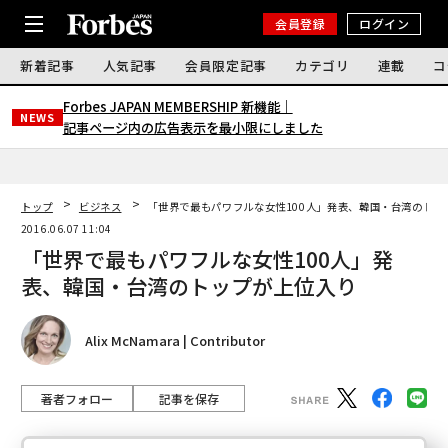
会員登録
ログイン
新着記事
人気記事
会員限定記事
カテゴリ
連載
コ
Forbes JAPAN MEMBERSHIP 新機能｜
NEWS
記事ページ内の広告表示を最小限にしました
トップ
ビジネス
「世界で最もパワフルな女性100人」発表、韓国・台湾のトッ
2016.06.07 11:04
「世界で最もパワフルな女性100人」発
表、韓国・台湾のトップが上位入り
Alix McNamara | Contributor
著者フォロー
記事を保存