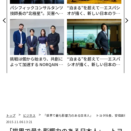
な
パシフィックコンサルタンツ
“泊まる”を超えて─エスパシ
技師長の"北極星"。災害への
オが描く、新しい日本のラグ
無力感を乗り越え見つけた、
ジュアリー（中編）
防災一筋20年の答え
挑戦は個から始まり、共創に
“泊まる”を超えて──エスパ
よって加速する NORQAIN JA
シオが描く、新しい日本のラ
PAN 特別座談会
グジュアリー（前編）
トップ
ビジネス
「世界で最も影響力のある日本人」 トヨタ社長、安倍首相、
2015.11.06 13:21
「世界で最も影響力のある日本人」 トヨ