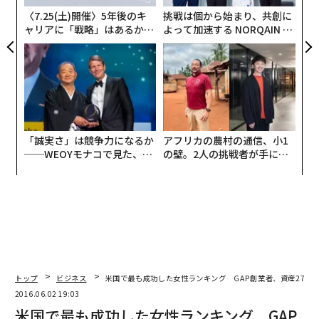
る
〈7.25(土)開催〉5年後のキ
挑戦は個から始まり、共創に
ャリアに「戦略」はあるか。
よって加速する NORQAIN JA
トップエグゼクティブのキャ
PAN 特別座談会
リアに触れる1日│CAREER S
UMMIT 2026
「誠実さ」は競争力になるか
アフリカの農村の通信、小1
──WEOYモナコで見た、く
の壁。2人の挑戦者が手にし
ら寿司の経営哲学
た「次なる武器」
トップ
ビジネス
米国で最も成功した女性ランキング GAP創業者、資産2700
2016.06.02 19:03
米国で最も成功した女性ランキング GAP