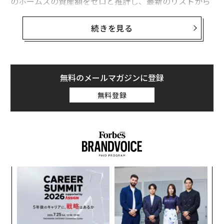
のホームズの資産額をゼロと推計し、最新のリストから
は除外した。これに対し、セラノスは今のところ何もコ
メントしていない。
続きを見る
ホームズは血液検査に革命をもたらすことを目的に、20
03年にセラノスを創業した。彼女は同社の株式を50％保
有しているが、フォーブスはこの未公開株式を彼女の全
無料のメールマガジンに登録
資産として資産額を推計した。2014年には、セラノスの
無料登録
評価額は90億ドル（約1兆円）に達したが、その後同社
の検査の信頼性に疑念が高まり、様々な政府機関が調査
に乗り出した。
さらに、セラノスの年商は1億ドル（約110億円）に達し
ていないことがフォーブスの調査で明らかになった。フ
義す
〜
ォーブスは、こうした状況を踏まえ、セラノスの評価額
むス
金
を大幅に引き下げた。
個
「
ェ
3
C