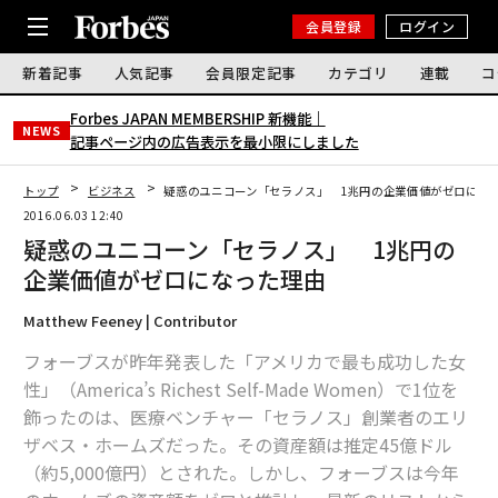
会員登録
ログイン
新着記事
人気記事
会員限定記事
カテゴリ
連載
コ
Forbes JAPAN MEMBERSHIP 新機能｜
NEWS
記事ページ内の広告表示を最小限にしました
トップ
ビジネス
疑惑のユニコーン「セラノス」 1兆円の企業価値がゼロにな
2016.06.03 12:40
疑惑のユニコーン「セラノス」 1兆円の
企業価値がゼロになった理由
Matthew Feeney | Contributor
フォーブスが昨年発表した「アメリカで最も成功した女
性」（America’s Richest Self-Made Women）で1位を
飾ったのは、医療ベンチャー「セラノス」創業者のエリ
ザベス・ホームズだった。その資産額は推定45億ドル
（約5,000億円）とされた。しかし、フォーブスは今年