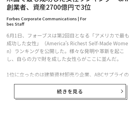
創業者、資産2700億円で3位
Forbes Corporate Communications | For
bes Staff
6月1日、フォーブスは第2回目となる「アメリカで最も
編集＝上田裕資
成功した女性」（America’s Richest Self-Made Wome
n）ランキングを公開した。様々な発明や革新を起こ
し、自らの力で財を成した女性らがここに並んだ。
2026年9月号発売中
1位に立ったのは建築資材卸売り企業、ABCサプライの
ダイアン・ヘンドリックスで資産額は49億ドル（約5,35
最新号の購入はこちらから
2億円）。続いてTV司会者の
オプラ・ウィンフリー
が31
続きを見る
億ドル（約3,386億円）で2位。夫とGapを創業したドリ
メンバーシップに登録する
ス・フィッシャーとエピックシステムズのジュディー・
フォークナーがともに24億ドル（約2,662億円）で3位に
並んだ。
無料のメールマガジンに登録
無料登録
昨年このランキングのトップだった医療ベンチャー「セ