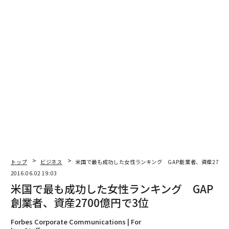
最新号の購入はこちらから
メンバーシップに登録する
関連記事
テイラー・スウィフト「米国で最もリッチな女性」 最年少でランクイン
スーパーモデルのカーリー・クロス 女性プログラマー育成基金を設立
トップ
ビジネス
米国で最も成功した女性ランキング GAP創業者、資産2700
「原子核時計」実現へ一歩前進か、研究が注目集める理由とは
2016.06.02 19:03
米国で最も成功した女性ランキング GAP
インスタグラムが「ビジネスプロフィール」導入 広告利用をさらに促進
創業者、資産2700億円で3位
今年「買わない方がよい車」13モデル発表、米の複数調査から判断
Forbes Corporate Communications | For