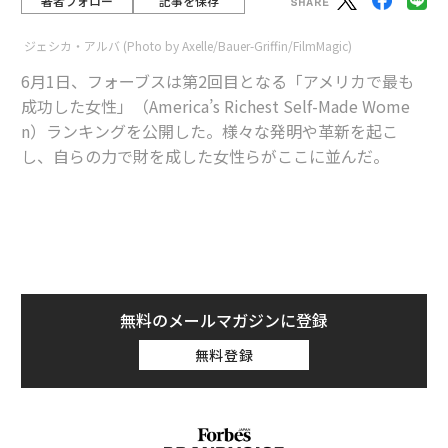
著者フォロー
記事を保存
ジェシカ・アルバ (Photo by Axelle/Bauer-Griffin/FilmMagic)
6月1日、フォーブスは第2回目となる「アメリカで最も
成功した女性」（America’s Richest Self-Made Wome
n）ランキングを公開した。様々な発明や革新を起こ
し、自らの力で財を成した女性らがここに並んだ。
advertisement
1位に立ったのは建築資材卸売り企業、ABCサプライの
ダイアン・ヘンドリックスで資産額は49億ドル（約5,35
2億円）。続いてTV司会者の
オプラ・ウィンフリー
が31
無料のメールマガジンに登録
億ドル（約3,386億円）で2位。夫とGapを創業したドリ
無料登録
ス・フィッシャーとエピックシステムズのジュディー・
フォークナーがともに24億ドル（約2,662億円）で3位に
並んだ。