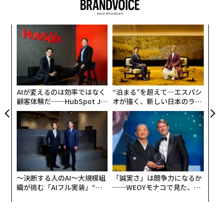
昨年このランキングのトップだった医療ベンチャー「セ
ラノス」創業者、エリザベス・ホームズは圏外に消え
革
た。セラノス社をめぐってはその技術の信頼性に疑念が
ク
高まり、かつて90億ドルとされた企業価値は現在、8億
た「
ドル相当まで下落している。
パ
技
無
防
AIが変えるのは効率ではなく
“泊まる”を超えて─エスパシ
顧客体験だ──HubSpot Ja
オが描く、新しい日本のラグ
panが語る「Grow Better」
ジュアリー（中編）
な組織のつくり方
〜決断する人のAI〜大規模組
「誠実さ」は競争力になるか
織が挑む「AIフル実装」“使
──WEOYモナコで見た、く
う”企業から“動く”企業へ【N
ら寿司の経営哲学
TTドコモビジネス×PwC】