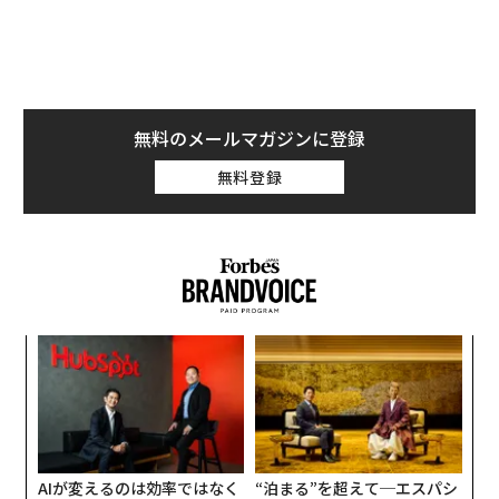
ドル相当まで下落している。
革
全体で60名にのぼる今回のリストには13名の新顔が登場
ク
した。
テイラー・スウィフト（60位）
や作家のダニエ
た「
パ
ル・スティール（48位）、女優で起業家のジェシカ・ア
技
ルバ（42位）、歌手の
セリーヌ・ディオン（37位）
、さ
無
らに米国の不動産業界で最も成功した女性に挙げられる
防
AIが変えるのは効率ではなく
“泊まる”を超えて─エスパシ
ダグラス・エリマン社共同創業者のドッティ・ハーマン
顧客体験だ──HubSpot Ja
オが描く、新しい日本のラグ
（57位）らだ。
panが語る「Grow Better」
ジュアリー（中編）
な組織のつくり方
全メンバーの中で25名がカリフォルニア州に、そして8
名がニューヨーク州に住んでいる。
韓国から米国に移住し、夫とともにフォーエバー21を創
業したジン・チャンを筆頭に、16名は米国外で生まれた
〜決断する人のAI〜大規模組
「誠実さ」は競争力になるか
女性だ。
織が挑む「AIフル実装」“使
──WEOYモナコで見た、く
う”企業から“動く”企業へ【N
ら寿司の経営哲学
本ランキングに登場するメンバーは全員、2億5000万ド
TTドコモビジネス×PwC】
ル以上の資産を保有している。フォーブスは資産額の算