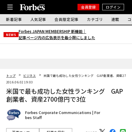
会員登録
ログイン
新着記事
人気記事
会員限定記事
カテゴリ
連載
コ
Forbes JAPAN MEMBERSHIP 新機能｜
NEWS
記事ページ内の広告表示を最小限にしました
トップ
ビジネス
米国で最も成功した女性ランキング GAP創業者、資産2700
2016.06.02 19:03
米国で最も成功した女性ランキング GAP
創業者、資産2700億円で3位
Forbes Corporate Communications | For
bes Staff