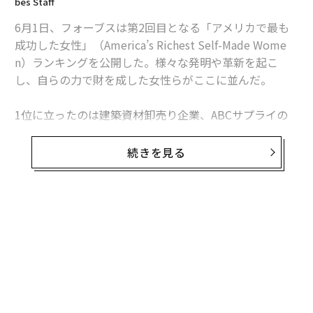
bes Staff
オプラ・ウィンフリー
テイラー・スウィフト
6月1日、フォーブスは第2回目となる「アメリカで最も
エリザベス・ホームズ
メグ・ホイットマン
タグ：
成功した女性」（America’s Richest Self-Made Wome
ジェシカ・アルバ
セリーヌ・ディオン
リドル
n）ランキングを公開した。様々な発明や革新を起こ
セリーヌ
し、自らの力で財を成した女性らがここに並んだ。
1位に立ったのは建築資材卸売り企業、ABCサプライの
advertisement
ダイアン・ヘンドリックスで資産額は49億ドル（約5,35
2億円）。続いてTV司会者の
オプラ・ウィンフリー
が31
続きを見る
億ドル（約3,386億円）で2位。夫とGapを創業したドリ
ス・フィッシャーとエピックシステムズのジュディー・
フォークナーがともに24億ドル（約2,662億円）で3位に
並んだ。
無料のメールマガジンに登録
無料登録
昨年このランキングのトップだった医療ベンチャー「セ
ラノス」創業者、エリザベス・ホームズは圏外に消え
た。セラノス社をめぐってはその技術の信頼性に疑念が
高まり、かつて90億ドルとされた企業価値は現在、8億