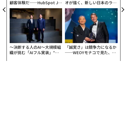
定にあたり、非上場企業の場合は複数の専門家の意見を
尋ね、同業で上場している他社と比較し企業価値を算定
した。夫と創業し、現在もなお夫婦で企業運営を行なっ
ている女性の場合、獲得した資産の半分を割り当てた。
上場企業の場合は2016年3月13日時点の株価を指標とし
て用いた。エンターテイメント系ビジネスに関わる女性
の資産は、推定生涯収入を根拠としている。不動産や絵
画、その他の資産も考慮に組み込んだ。
米国で最も成功した女性ランキン
次ページ ＞
グトップ10
1
2
編集＝上田裕資