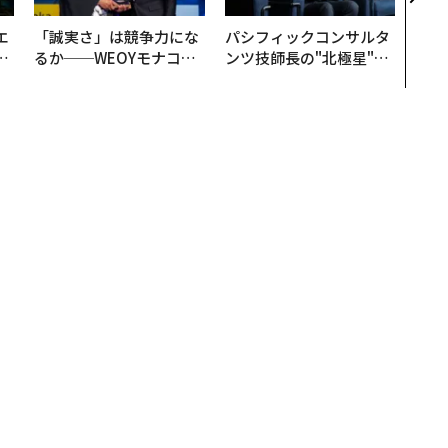
×P
エ
「誠実さ」は競争力にな
パシフィックコンサルタ
い
るか──WEOYモナコで
ンツ技師長の"北極星"。
見た、くら寿司の経営哲
災害への無力感を乗り越
学
え見つけた、防災一筋20
年の答え