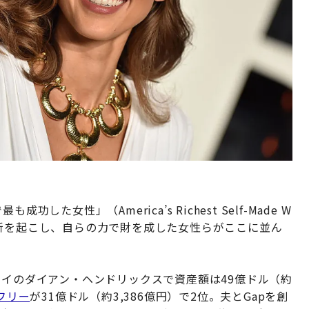
た女性」（America’s Richest Self-Made W
革新を起こし、自らの力で財を成した女性らがここに並ん
ライのダイアン・ヘンドリックスで資産額は49億ドル（約
フリー
が31億ドル（約3,386億円）で2位。夫とGapを創