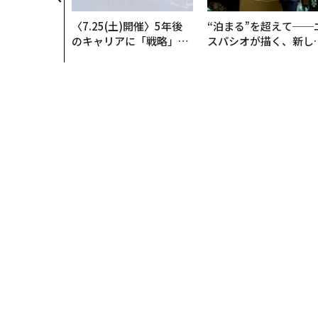
〈7.25(土)開催〉5年後
“泊まる”を超えて──
のキャリアに「戦略」は
スパシオが描く、新し
あるか。トップエグゼク
日本のラグジュアリー
ティブのキャリアに触れ
（前編）
る1日│CAREER SUMMI
T 2026