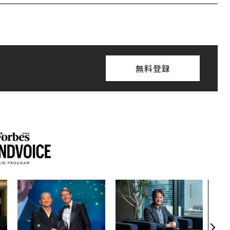
無料登録
〜決
代の
ト、
【M