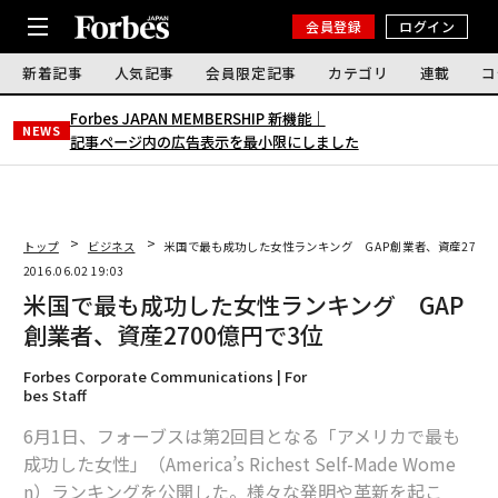
会員登録
ログイン
新着記事
人気記事
会員限定記事
カテゴリ
連載
コ
Forbes JAPAN MEMBERSHIP 新機能｜
NEWS
記事ページ内の広告表示を最小限にしました
トップ
ビジネス
米国で最も成功した女性ランキング GAP創業者、資産2700
2016.06.02 19:03
米国で最も成功した女性ランキング GAP
創業者、資産2700億円で3位
Forbes Corporate Communications | For
bes Staff
6月1日、フォーブスは第2回目となる「アメリカで最も
成功した女性」（America’s Richest Self-Made Wome
n）ランキングを公開した。様々な発明や革新を起こ