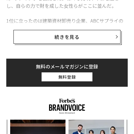
し、自らの力で財を成した女性らがここに並んだ。
1位に立ったのは建築資材卸売り企業、ABCサプライの
ダイアン・ヘンドリックスで資産額は49億ドル（約5,35
2億円）。続いてTV司会者の
オプラ・ウィンフリー
が31
続きを見る
億ドル（約3,386億円）で2位。夫とGapを創業したドリ
ス・フィッシャーとエピックシステムズのジュディー・
フォークナーがともに24億ドル（約2,662億円）で3位に
並んだ。
無料のメールマガジンに登録
無料登録
昨年このランキングのトップだった医療ベンチャー「セ
ラノス」創業者、エリザベス・ホームズは圏外に消え
た。セラノス社をめぐってはその技術の信頼性に疑念が
高まり、かつて90億ドルとされた企業価値は現在、8億
ドル相当まで下落している。
〜
変え
金