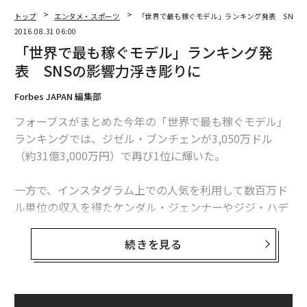
トップ
エンタメ・スポーツ
「世界で最も稼ぐモデル」ランキング発表 SNS
2016.08.31 06:00
「世界で最も稼ぐモデル」ランキング発
表 SNSの影響力浮き彫りに
Forbes JAPAN 編集部
フォーブスがまとめた今年の「世界で最も稼ぐモデル」
ランキングでは、ジゼル・ブンチェンが3,050万ドル
（約31億3,000万円）で再び1位に輝いた。
一方で、インスタグラム上での人気を利用して数百万ド
ル単位の収入を得たケンダル・ジェンナーやジジ・ハデ
ィットが、それぞれ3位と5位に浮上。ファッション界の
エリートにとって、SNSでのフォロワー数がついに強固
続きを見る
な経済基盤になったことが示された。
35歳のジゼルは2002年以降、他のどのモデルよりも多く