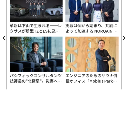
FE
個
小1
〈7
0年
ェ
にし
ャ
ト
リア
革新は下山で生まれる──レ
挑戦は個から始まり、共創に
UM
クサスが新型TZとESに込め
よって加速する NORQAIN JA
た「DISCOVER」の哲学
PAN 特別座談会
パシフィックコンサルタンツ
エンジニアのためのサウナ併
技師長の"北極星"。災害への
設オフィス「Mobius Park」
無力感を乗り越え見つけた、
がオープン──タマディック
防災一筋20年の答え
が健康経営を徹底する理由