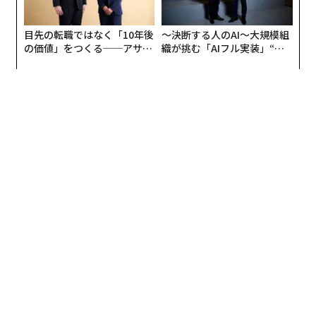
目先の転職ではなく「10年後
〜決断する人のAI〜大規模組
の価値」をつくる──アサイ
織が挑む「AIフル実装」“使
ンの長期伴走型支援とは
う”企業から“動く”企業へ【N
TTドコモビジネス×PwC】
編集＝遠藤宗生
2026年9月号発売中