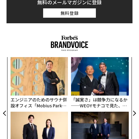
の収入を得ている。香水や美容関連の大口契約をシャネ
無料のメールマガジンに登録
ル、キャロライナ・ヘレラ、パンテーンの各社と結んで
無料登録
いる他、靴メーカーのアレッツォやテレビ局スカイとい
った母国ブラジルの企業の広告塔も務めている。またモ
デル業以外でも、ランジェリーやスキンケアのオリジナ
ルブランドを展開し、複数の収入源を確保している。
ンツ
革
への
ク
た、
た「
義す
〈7
むス
ャ
ト
リア
エンジニアのためのサウナ併
「誠実さ」は競争力になるか
UM
設オフィス「Mobius Park」
──WEOYモナコで見た、く
がオープン──タマディック
ら寿司の経営哲学
が健康経営を徹底する理由