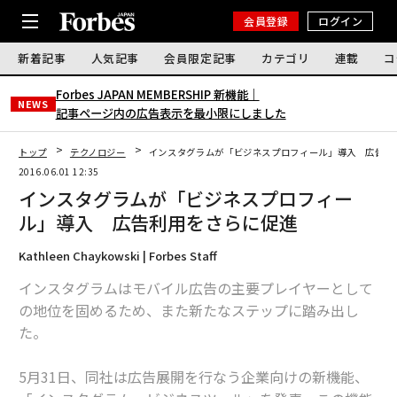
会員登録
ログイン
新着記事
人気記事
会員限定記事
カテゴリ
連載
コ
Forbes JAPAN MEMBERSHIP 新機能｜
NEWS
記事ページ内の広告表示を最小限にしました
トップ
テクノロジー
インスタグラムが「ビジネスプロフィール」導入 広告利
2016.06.01 12:35
インスタグラムが「ビジネスプロフィー
ル」導入 広告利用をさらに促進
Kathleen Chaykowski | Forbes Staff
インスタグラムはモバイル広告の主要プレイヤーとして
の地位を固めるため、また新たなステップに踏み出し
た。
5月31日、同社は広告展開を行なう企業向けの新機能、