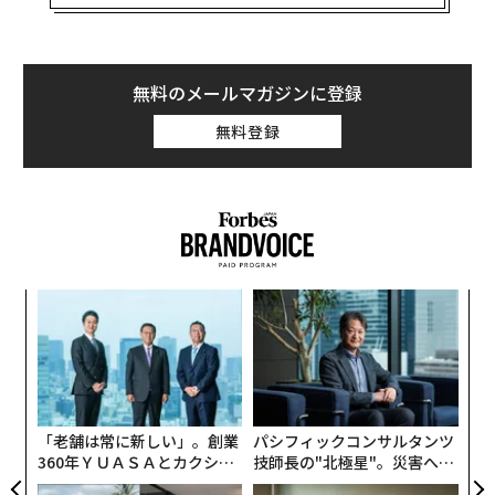
くある。ミニマリズムを追求し、より洗練されたロゴへ
の変更を行ったブランドと、その新旧デザインを紹介す
る。
無料のメールマガジンに登録
グーグル
無料登録
スパ
“
のラ
オ
ジ
〜
金
個
ェ
「老舗は常に新しい」。創業
パシフィックコンサルタンツ
360年ＹＵＡＳＡとカクシン
技師長の"北極星"。災害への
CEO田尻望が語る、AIを超え
無力感を乗り越え見つけた、