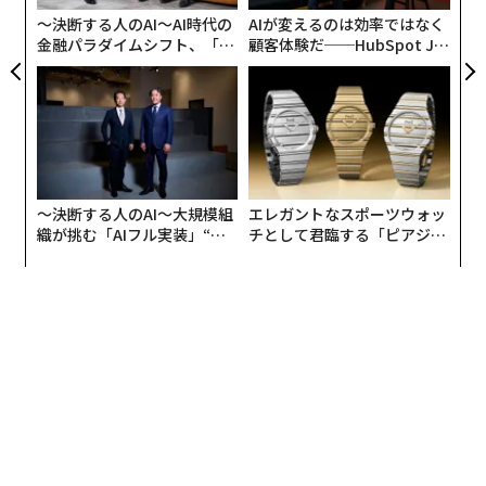
〜決断する人のAI〜AI時代の
AIが変えるのは効率ではなく
金融パラダイムシフト、「超
顧客体験だ──HubSpot Ja
個別化」の核心 【MUFG×ウ
panが語る「Grow Better」
ェルスナビ×PwC】
な組織のつくり方
〜決断する人のAI〜大規模組
エレガントなスポーツウォッ
織が挑む「AIフル実装」“使
チとして君臨する「ピアジ
う”企業から“動く”企業へ【N
ェ」ポロの魅力
TTドコモビジネス×PwC】
編集＝上田裕資