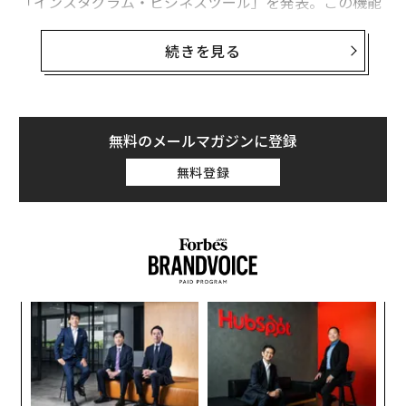
「インスタグラム・ビジネスツール」を発表。この機能
で企業らは、広告のエンゲージメントやパフォーマンス
を簡単に分析でき、効率的な広告運用を行える。同時
続きを見る
に、ユーザーが企業アカウントに直接コンタクトできる
「ビジネスプロフィール」機能も公開された。
一連の新機能はインスタグラムが、今後より多くの小規
無料のメールマガジンに登録
模ビジネスを同社のプラットフォームに呼び込み、モバ
無料登録
イル広告の活用を促進する試みの一環だ。
創に
“
 JA
シ
グ
「
─
ら