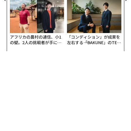
る人の価値
防災一筋20年の答え
アフリカの農村の通信、小1
「コンディション」が成果を
の壁。2人の挑戦者が手にし
左右する――「BAKUNE」のTEN
た「次なる武器」
TIALが支える「挑戦者の明
日」
編集 = 木内涼子
2026年9月号発売中
最新号の購入はこちらから