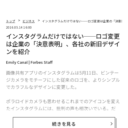
トップ
ビジネス
インスタグラムだけではない──ロゴ変更は企業の「決意表明
2016.05.14 16:00
インスタグラムだけではない──ロゴ変更
は企業の「決意表明」、各社の新旧デザイ
ンを紹介
Emily Canal | Forbes Staff
画像共有アプリのインスタグラムは5月11日、ビンテー
ジカメラをモチーフにした従来のロゴを、よりシンプル
でカラフルなデザインに変更した。
ポラロイドカメラも思わせるこれまでのアイコンを変え
たインスタグラムには、批判の声も相次いでいる。だ
が、すでに消費者の間に浸透した自社ブランドのロゴを
シンプルなものへと変更した企業は、同社以外にも数多
続きを見る