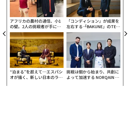
リア
の
UM
ン
アフリカの農村の通信、小1
「コンディション」が成果を
の壁。2人の挑戦者が手にし
左右する――「BAKUNE」のTEN
た「次なる武器」
TIALが支える「挑戦者の明
日」
“泊まる”を超えて─エスパシ
挑戦は個から始まり、共創に
オが描く、新しい日本のラグ
よって加速する NORQAIN JA
ジュアリー（中編）
PAN 特別座談会