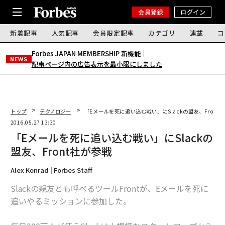
会員登録
ログイン
新着記事
人気記事
会員限定記事
カテゴリ
連載
コ
Forbes JAPAN MEMBERSHIP 新機能｜
NEWS
記事ページ内の広告表示を最小限にしました
トップ
テクノロジー
「Eメールを死に追い込む戦い」にSlackの盟友、Front
2016.05.27 13:30
「Eメールを死に追い込む戦い」にSlackの
盟友、Front社が参戦
Alex Konrad | Forbes Staff
Slackの親友とも呼べるツールFrontが、Eメールを死に
追いやるミッションに参加した。