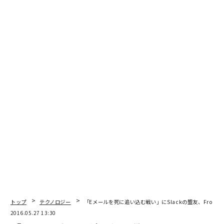
編集＝上田裕資
2026年9月号発売中
最新号の購入はこちらから
メンバーシップに登録する
関連記事
トップ
テクノロジー
「Eメールを死に追い込む戦い」にSlackの盟友、Front
2016.05.27 13:30
10億人が使うWhatsApp「デスクトップ版」が本格始動 Slack追撃を開始