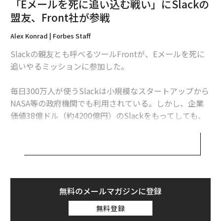
「Eメールを死に追い込む戦い」にSlackの
盟友、Front社が参戦
会話がビジネスを変える「チャットボット」戦線、本格始動
Alex Konrad | Forbes Staff
Slackを「家族で使う」ブログが話題に APIで子供の居場所も把握
Slackの親友とも呼べるツールFrontが、Eメールを死に
2015年「最もホットなスタートアップ企業」50社ランキング
追いやるミッションに参加した。
企業独自のテクノロジーがいかにサービス産業を変えつつあるか [Part 1/
毎日300万人が使うSlackは小規模なスタートアップから
2]
NASA等の政府機関でも利用されている。しかし、企業
価値38億ドル（約4200億円）のSlackをもってしても、
タグ：
ルイ・ヴィトン
LVMH
タゾ
スマート
まだメールをオフィスから追放するまでには至っていな
い。Slackは社内コミュニケーションを劇的に変革した
が、顧客サポートや営業の現場ではまだメールが主要な
advertisement
連絡手段だ。
この問題の解決に加わったのが、Slackを創業当時から
無料のメールマガジンに登録
支えたソーシャルキャピタルが資金を注ぐ企業、Front
無料登録
だ。同社は5月26日、SlackのCEO、スチュワート・バタ