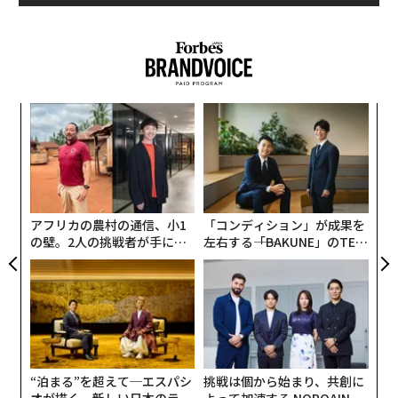
ーフィールドとソーシャルキャピタルから、1000万ドル
（約11億円）のシリーズA資金調達を行ったことをアナ
ウンスした。
「メールは現代のオフィスで最も主要なコミュニケーシ
〈7
ョン手段です。しかし、メールの利用には多くの改善す
ャ
べき点があります」とFrontのCEO、マティールド・コ
ト
目
リンは述べた。
リア
の
UM
ン
ルイ・ヴィトンでも採用の業務メール管理ツール
アフリカの農村の通信、小1
「コンディション」が成果を
の壁。2人の挑戦者が手にし
左右する――「BAKUNE」のTEN
Frontは2013年にフランスで創業。当時、コリンの頭の
た「次なる武器」
TIALが支える「挑戦者の明
中には長期的にはメールは衰退し、Slackのようなツー
日」
ルに取って代わるというアイデアがあった。Frontはこ
の変化に対応するため、まず企業内の共有メールボック
スに手をつけることにした。
“泊まる”を超えて─エスパシ
挑戦は個から始まり、共創に
企業の多くはプレス窓口や、顧客サービス、雑多な問い
オが描く、新しい日本のラグ
よって加速する NORQAIN JA