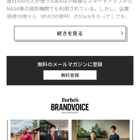
毎日300万人が使うSlackは小規模なスタートアップから
NASA等の政府機関でも利用されている。しかし、企業
価値38億ドル（約4200億円）のSlackをもってしても、
まだメールをオフィスから追放するまでには至っていな
い。Slackは社内コミュニケーションを劇的に変革した
続きを見る
が、顧客サポートや営業の現場ではまだメールが主要な
連絡手段だ。
この問題の解決に加わったのが、Slackを創業当時から
無料のメールマガジンに登録
支えたソーシャルキャピタルが資金を注ぐ企業、Front
無料登録
だ。同社は5月26日、SlackのCEO、スチュワート・バタ
ーフィールドとソーシャルキャピタルから、1000万ドル
（約11億円）のシリーズA資金調達を行ったことをアナ
ウンスした。
〈7
ャ
ト
目