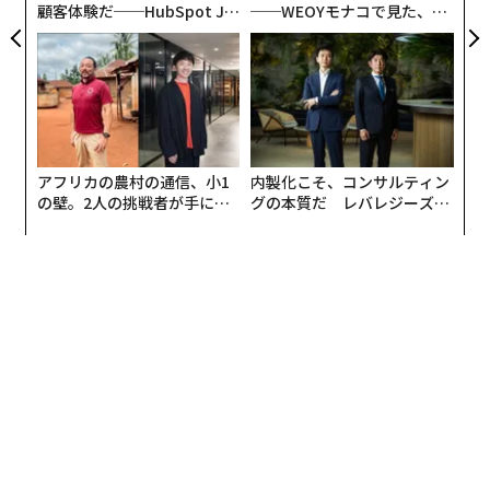
顧客体験だ──HubSpot Ja
──WEOYモナコで見た、く
panが語る「Grow Better」
ら寿司の経営哲学
な組織のつくり方
アフリカの農村の通信、小1
内製化こそ、コンサルティン
の壁。2人の挑戦者が手にし
グの本質だ レバレジーズが
た「次なる武器」
実践する、次世代ファームの
全貌