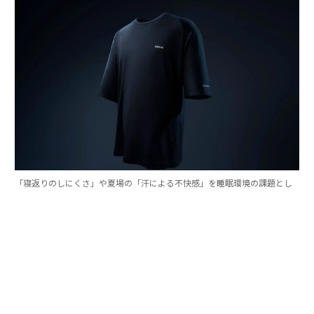
「寝返りのしにくさ」や夏場の「汗による不快感」を睡眠環境の課題とし
て設定し、設計と通気性、吸湿性にこだわった「BAKUNE Dry Pro」
TENTIALは、良質な睡眠を睡眠生理学と睡眠環境の両面
から深掘り追求していく中で、寝床内環境（温度・湿
度）のコントロール、肌あたりや素材の快適性、睡眠中
の動きやすさという3つの要素が重要であると捉えた。
そして、その各要素に対し、これまで積み重ねた研究成