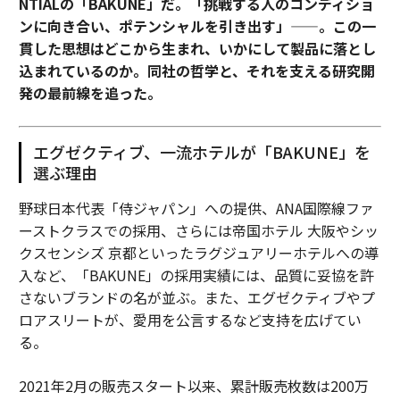
NTIALの「BAKUNE」だ。「挑戦する人のコンディショ
ンに向き合い、ポテンシャルを引き出す」——。この一
貫した思想はどこから生まれ、いかにして製品に落とし
込まれているのか。同社の哲学と、それを支える研究開
発の最前線を追った。
エグゼクティブ、一流ホテルが「BAKUNE」を
選ぶ理由
野球日本代表「侍ジャパン」への提供、ANA国際線ファ
ーストクラスでの採用、さらには帝国ホテル 大阪やシッ
クスセンシズ 京都といったラグジュアリーホテルへの導
入など、「BAKUNE」の採用実績には、品質に妥協を許
さないブランドの名が並ぶ。また、エグゼクティブやプ
ロアスリートが、愛用を公言するなど支持を広げてい
る。
2021年2月の販売スタート以来、累計販売枚数は200万