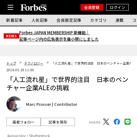
会員登録
ログイン
新着記事
人気記事
会員限定記事
カテゴリ
連載
コ
Forbes JAPAN MEMBERSHIP 新機能｜
NEWS
記事ページ内の広告表示を最小限にしました
トップ
テクノロジー
「人工流れ星」で世界的注目 日本のベンチャー企業ALE
2016.05.29 11:00
「人工流れ星」で世界的注目 日本のベン
チャー企業ALEの挑戦
Marc Prosser | Contributor
著者フォロー
記事を保存
ikonacolor / Shutterstock