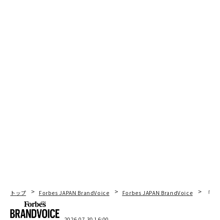
トップ
Forbes JAPAN BrandVoice
Forbes JAPAN BrandVoice
「コン
2026.07.30 16:00