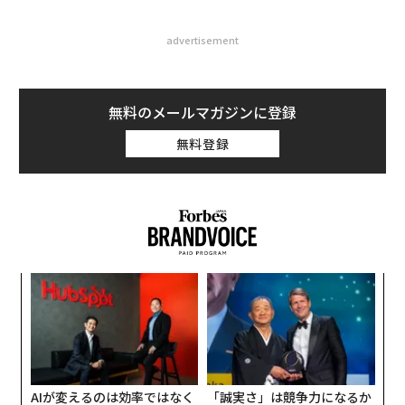
advertisement
無料のメールマガジンに登録
無料登録
年後
革
サイ
ク
た「
「
3
C
る
AIが変えるのは効率ではなく
「誠実さ」は競争力になるか