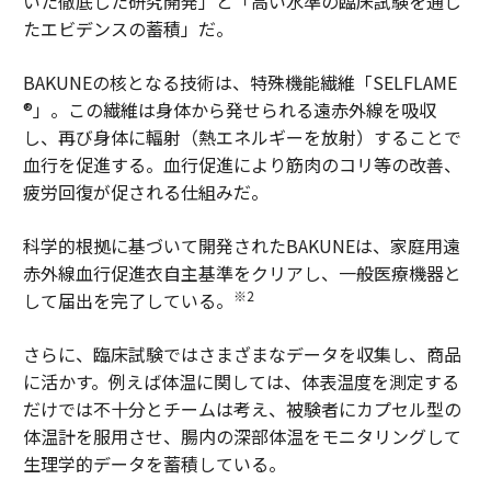
いた徹底した研究開発」と「高い水準の臨床試験を通じ
たエビデンスの蓄積」だ。
BAKUNEの核となる技術は、特殊機能繊維「SELFLAME
®」。この繊維は身体から発せられる遠赤外線を吸収
し、再び身体に輻射（熱エネルギーを放射）することで
血行を促進する。血行促進により筋肉のコリ等の改善、
疲労回復が促される仕組みだ。
科学的根拠に基づいて開発されたBAKUNEは、家庭用遠
赤外線血行促進衣自主基準をクリアし、一般医療機器と
※2
して届出を完了している。
さらに、臨床試験ではさまざまなデータを収集し、商品
に活かす。例えば体温に関しては、体表温度を測定する
だけでは不十分とチームは考え、被験者にカプセル型の
体温計を服用させ、腸内の深部体温をモニタリングして
生理学的データを蓄積している。