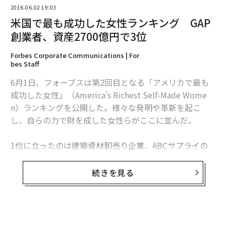
編集＝上田裕資
2016.06.02 19:03
米国で最も成功した女性ランキング GAP
創業者、資産2700億円で3位
2026年9月号発売中
Forbes Corporate Communications | For
bes Staff
最新号の購入はこちらから
6月1日、フォーブスは第2回目となる「アメリカで最も
成功した女性」（America’s Richest Self-Made Wome
メンバーシップに登録する
n）ランキングを公開した。様々な発明や革新を起こ
し、自らの力で財を成した女性らがここに並んだ。
1位に立ったのは建築資材卸売り企業、ABCサプライの
ダイアン・ヘンドリックスで資産額は49億ドル（約5,35
関連記事
2億円）。続いてTV司会者の
オプラ・ウィンフリー
が31
続きを見る
億ドル（約3,386億円）で2位。夫とGapを創業したドリ
ジェフ・ベゾスが世界4位の富豪に、アマゾン株が最高値を更新
ス・フィッシャーとエピックシステムズのジュディー・
フォークナーがともに24億ドル（約2,662億円）で3位に
アマゾン、新CEOを任命 「ベゾスの後継者選び」が始動
並んだ。