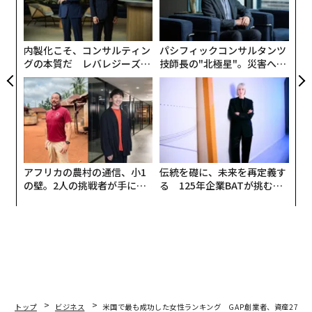
C】
ア
金
個
ェ
内製化こそ、コンサルティン
パシフィックコンサルタンツ
グの本質だ レバレジーズが
技師長の"北極星"。災害への
実践する、次世代ファームの
無力感を乗り越え見つけた、
全貌
防災一筋20年の答え
アフリカの農村の通信、小1
伝統を礎に、未来を再定義す
の壁。2人の挑戦者が手にし
る 125年企業BATが挑むス
た「次なる武器」
モークレスな未来
トップ
ビジネス
米国で最も成功した女性ランキング GAP創業者、資産2700