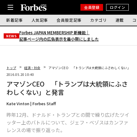
会員登録
ログイン
新着記事
人気記事
会員限定記事
カテゴリ
連載
コ
Forbes JAPAN MEMBERSHIP 新機能｜
NEWS
記事ページ内の広告表示を最小限にしました
トップ
経済・社会
アマゾンCEO 「トランプは大統領にふさわしくない」と
2016.05.20 10:40
アマゾンCEO 「トランプは大統領にふさ
わしくない」と発言
Kate Vinton | Forbes Staff
昨年12月、ドナルド・トランプとの間で繰り広げたツイ
ッター上のバトルについて、ジェフ・ベゾスはカンファ
レンスの場で振り返った。