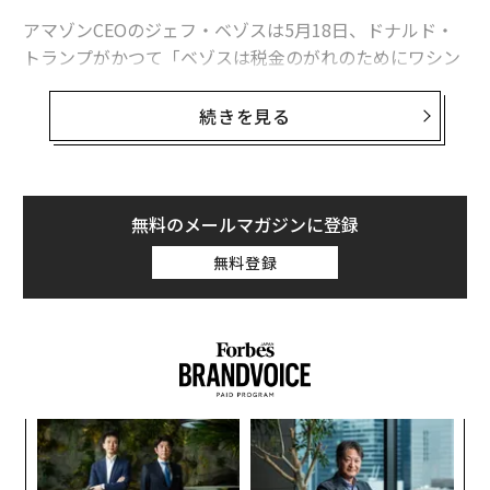
アマゾンCEOのジェフ・ベゾスは5月18日、ドナルド・
トランプがかつて「ベゾスは税金のがれのためにワシン
トン・ポスト紙を買収した」と発言したことを、再度持
ちだし、ポスト紙の編集者、マーティン・ベイロンとの
続きを見る
Q&Aセッションで語った。
「この発言は大統領選に出馬する人物として、ふさわし
いものとは思えない」とベゾスは述べた。「彼の発言は
無料のメールマガジンに登録
我々の表現の自由を奪おうとするものだ」とベゾスは付
無料登録
け加えた。
模組
な
“使
術
【N
た
〜