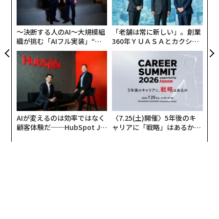
、く
ク
8. デンバー（コロラド州）
た「
9. フェニックス（アリゾナ州）
〜決断する人のAI〜大規模組
「老舗は常に新しい」。創業
10. サンノゼ（カリフォルニア州）
織が挑む「AIフル実装」“使
360年ＹＵＡＳＡとカクシン
う”企業から“動く”企業へ【N
CEO田尻望が語る、AIを超え
TTドコモビジネス×PwC】
る人の価値
AIが変えるのは効率ではなく
〈7.25(土)開催〉5年後のキ
顧客体験だ──HubSpot Ja
ャリアに「戦略」はあるか。
panが語る「Grow Better」
トップエグゼクティブのキャ
な組織のつくり方
リアに触れる1日│CAREER S
UMMIT 2026