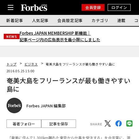
会員登録
ログイン
新着記事
人気記事
会員限定記事
カテゴリ
連載
コ
Forbes JAPAN MEMBERSHIP 新機能｜
NEWS
記事ページ内の広告表示を最小限にしました
トップ
ビジネス
奄美大島をフリーランスが最も働きやすい島に
2016.05.25 15:00
奄美大島をフリーランスが最も働きやすい
島に
Forbes JAPAN 編集部
著者フォロー
記事を保存
「奄美に住んで1,300km離れた東京から仕事を受注する」を合言葉に、潜