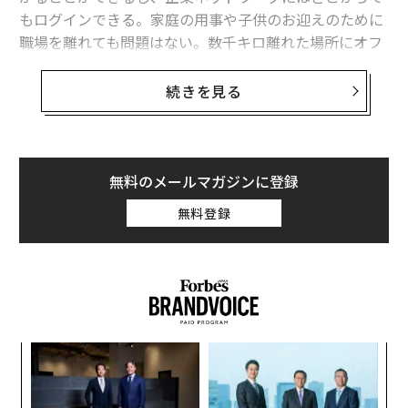
もログインできる。家庭の用事や子供のお迎えのために
職場を離れても問題はない。数千キロ離れた場所にオフ
ィスがあっても仕事はできる。
続きを見る
アメリカの労働人口の2.5％以上がテレワークに従事して
おり、この数字は上昇傾向にある。月に1.8億人が訪れる
求人サイトIndeed.comが2015年12月に調べたところ、
リモート環境あるいはテレコミュニケーションの仕事を
無料のメールマガジンに登録
探している人が増えていることが分かった。テレワーク
無料登録
をしながら住み続けたい都市トップ10は以下の通りだ。
1. アトランタ（ジョージア州）
2. オースティン（テキサス州）
3. タンパ（フロリダ州）
4. シアトル（ワシントン州）
パシ
伝
5. サンディエゴ（カリフォルニア州）
ラグ
る
6. シャーロット（ノースカロライナ州）
モ
るか
革
7. オーランド（フロリダ州）