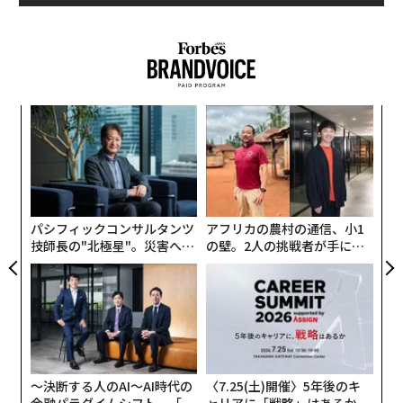
ルー
「
イン
3
し、
C
パシ
な
る
ラグ
術
た
ア
パシフィックコンサルタンツ
アフリカの農村の通信、小1
技師長の"北極星"。災害への
の壁。2人の挑戦者が手にし
無力感を乗り越え見つけた、
た「次なる武器」
防災一筋20年の答え
〜決断する人のAI〜AI時代の
〈7.25(土)開催〉5年後のキ