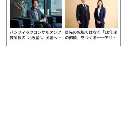
パシフィックコンサルタンツ
目先の転職ではなく「10年後
技師長の"北極星"。災害への
の価値」をつくる──アサイ
無力感を乗り越え見つけた、
ンの長期伴走型支援とは
防災一筋20年の答え