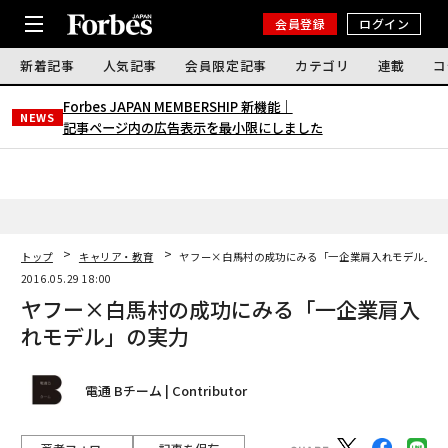
会員登録
ログイン
新着記事
人気記事
会員限定記事
カテゴリ
連載
コ
Forbes JAPAN MEMBERSHIP 新機能｜
NEWS
記事ページ内の広告表示を最小限にしました
トップ
キャリア・教育
ヤフー×白馬村の成功にみる「一企業肩入れモデル」の
2016.05.29 18:00
ヤフー×白馬村の成功にみる「一企業肩入
れモデル」の実力
電通 Bチーム | Contributor