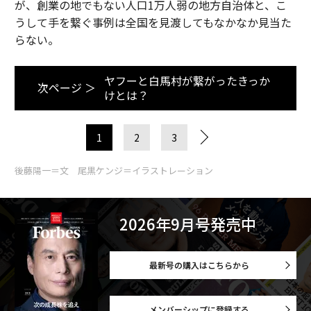
が、創業の地でもない人口1万人弱の地方自治体と、こ
うして手を繋ぐ事例は全国を見渡してもなかなか見当た
らない。
ヤフーと白馬村が繋がったきっか
次ページ ＞
けとは？
1
2
3
後藤陽一＝文 尾黒ケンジ＝イラストレーション
2026年9月号発売中
最新号の購入はこちらから
メンバーシップに登録する