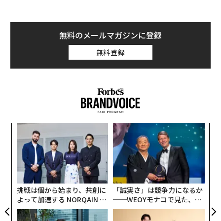
無料のメールマガジンに登録
無料登録
模組
「
“使
左右
【N
T
〈7
C】
日
ャ
ト
リア
挑戦は個から始まり、共創に
「誠実さ」は競争力になるか
UM
よって加速する NORQAIN JA
──WEOYモナコで見た、く
PAN 特別座談会
ら寿司の経営哲学