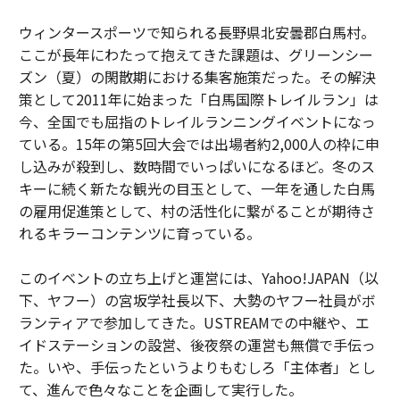
ウィンタースポーツで知られる長野県北安曇郡白馬村。
ここが長年にわたって抱えてきた課題は、グリーンシー
ズン（夏）の閑散期における集客施策だった。その解決
策として2011年に始まった「白馬国際トレイルラン」は
今、全国でも屈指のトレイルランニングイベントになっ
ている。15年の第5回大会では出場者約2,000人の枠に申
し込みが殺到し、数時間でいっぱいになるほど。冬のス
キーに続く新たな観光の目玉として、一年を通した白馬
の雇用促進策として、村の活性化に繋がることが期待さ
れるキラーコンテンツに育っている。
このイベントの立ち上げと運営には、Yahoo!JAPAN（以
下、ヤフー）の宮坂学社長以下、大勢のヤフー社員がボ
ランティアで参加してきた。USTREAMでの中継や、エ
イドステーションの設営、後夜祭の運営も無償で手伝っ
た。いや、手伝ったというよりもむしろ「主体者」とし
て、進んで色々なことを企画して実行した。