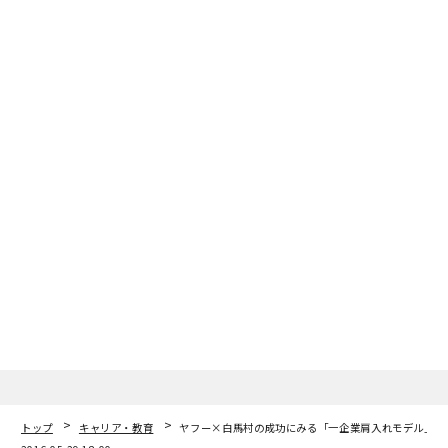
トップ
キャリア・教育
ヤフー×白馬村の成功にみる「一企業肩入れモデル」の