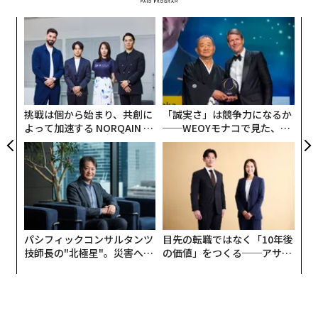
模組
「
“使
左右
【N
T
〈7
C】
日
ャ
ト
リア
挑戦は個から始まり、共創に
「誠実さ」は競争力になるか
UM
よって加速する NORQAIN JA
──WEOYモナコで見た、く
PAN 特別座談会
ら寿司の経営哲学
パシフィックコンサルタンツ
目先の転職ではなく「10年後
技師長の"北極星"。災害への
の価値」をつくる──アサイ
無力感を乗り越え見つけた、
ンの長期伴走型支援とは
防災一筋20年の答え