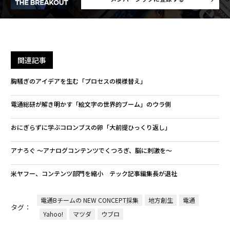
関連記事
胸騒ぎのアイデアを生む「プロセスの模様替え」
電通総研が解き明かす「絵文字の世界的ブーム」のウラ側
おにぎらずに学ぶコロンブスの卵「大前提ひっくり返し」
アナろぐ 〜アナログコンテンツでくつろぎ、脳に刺激を〜
米ヤフー、コンテンツ部門を縮小 テック記事編集長が退社
電通Bチームの NEW CONCEPT採集
地方創生
電通
タグ：
Yahoo!
マツダ
ウブロ