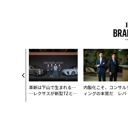
革新は下山で生まれる─
内製化こそ、コンサル
─レクサスが新型TZとE
ィングの本質だ レバ
Sに込めた「DISCOVE
ジーズが実践する、次
R」の哲学
代ファームの全貌