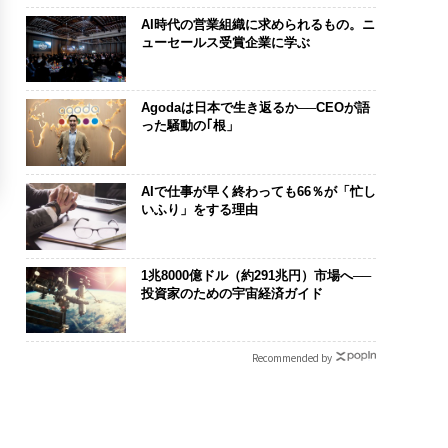
AI時代の営業組織に求められるもの。ニ
ューセールス受賞企業に学ぶ
Agodaは日本で生き返るか──CEOが語
った騒動の｢根」
AIで仕事が早く終わっても66％が「忙し
いふり」をする理由
1兆8000億ドル（約291兆円）市場へ──
投資家のための宇宙経済ガイド
Recommended by