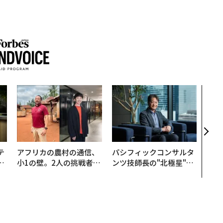
なぜ
術”
変え
月島
ショ
テ
アフリカの農村の通信、
パシフィックコンサルタ
レ
小1の壁。2人の挑戦者が
ンツ技師長の"北極星"。
世
手にした「次なる武器」
災害への無力感を乗り越
え見つけた、防災一筋20
年の答え