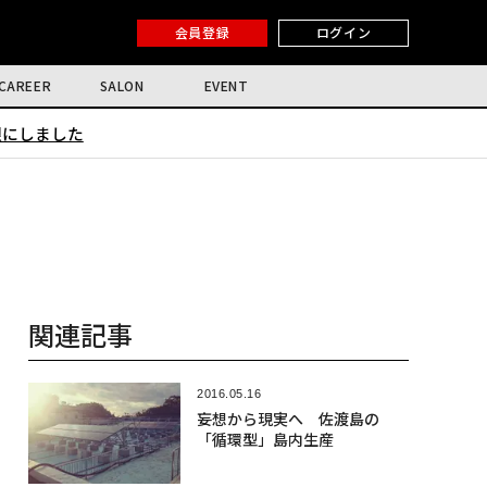
会員登録
ログイン
CAREER
SALON
EVENT
限にしました
関連記事
2016.05.16
妄想から現実へ 佐渡島の
「循環型」島内生産