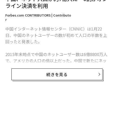
編集＝上田裕資
ライン決済を利用
Forbes.com CONTRIBUTORS | Contributo
r
2026年9月号発売中
中国インターネット情報センター（CNNIC）は1月22
日、中国のネットユーザーの数が初めて人口の半数を上
最新号の購入はこちらから
回ったと発表した。
メンバーシップに登録する
2015年末時点で中国のネットユーザー数は6億8800万人
で、アメリカの人口の倍以上だった。中国で新たにネッ
トを利用し始めているユーザーの多くはモバイルネイテ
ィブで、三分の二以上がPCよりもスマホでネットサーフ
続きを見る
ィンを楽しんでいるという。
関連記事
興味深いのは、中国のネットユーザーのインターネット
中国、ネット人口が約7億人に 6割がオンライン決済を利用
利用習慣が変化してきていることだ。
CNNICのデータによると、2015年に利用率が目立って急
中国バイドゥ、韓流ドラマに12億円 「太陽の末裔」独占配信へ
増した分野は株取引とオンライン決済で、増加率はそれ