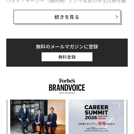
ウェイ・ザーシー（魏則西）という名前の学生は悪性腫
瘍の治療のため、バイドゥの有料リンクで上位に表示さ
れた軍関連病院、武警北京総隊二院を受診し数十万元を
続きを見る
支払った。しかし病状は改善せず、ウェイは4月に死亡
した。バイドゥと病院は現在当局の調査を受けている。
「バイドゥがどれだけ邪悪なものか、私は知らなかっ
無料のメールマガジンに登録
た」との書き込みを、ウェイは死の数か月前に掲示板に
無料登録
投稿していた。バイドゥの広報担当者は、「ご遺族にお
悔やみの言葉を申し上げる」とコメント。今後はヘルス
ケア業界の広告に特段の注意を払う意向を示した。
目
変え
の
FE
ン
〜
0年
織
う