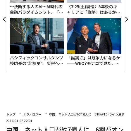
T
〜決断する人のAI〜AI時代の
〈7.25(土)開催〉5年後のキ
金融パラダイムシフト、「超
ャリアに「戦略」はあるか。
個別化」の核心 【MUFG×ウ
トップエグゼクティブのキャ
ェルスナビ×PwC】
リアに触れる1日│CAREER S
UMMIT 2026
パシフィックコンサルタンツ
「誠実さ」は競争力になるか
技師長の"北極星"。災害への
──WEOYモナコで見た、く
無力感を乗り越え見つけた、
ら寿司の経営哲学
防災一筋20年の答え
トップ
テクノロジー
中国、ネット人口が約7億人に 6割がオンライン決済を利
2016.01.27 22:01
中国、ネット人口が約7億人に 6割がオン