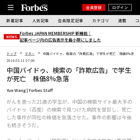
会員登録
ログイン
新着記事
人気記事
会員限定記事
カテゴリ
連載
コ
Forbes JAPAN MEMBERSHIP 新機能｜
NEWS
記事ページ内の広告表示を最小限にしました
トップ
マネー
中国バイドゥ、検索の「詐欺広告」で学生が死亡 株価8%急落
2016.05.11 07:00
中国バイドゥ、検索の「詐欺広告」で学生
が死亡 株価8%急落
Yue Wang | Forbes Staff
がんを患った21歳の学生が、中国の検索サイト最大手の
バイドゥ（百度）の検索で見つけた病院を受診し、死亡
した事件が同社の株価を急落させた。事件の影響は今後
も続きそうだ。