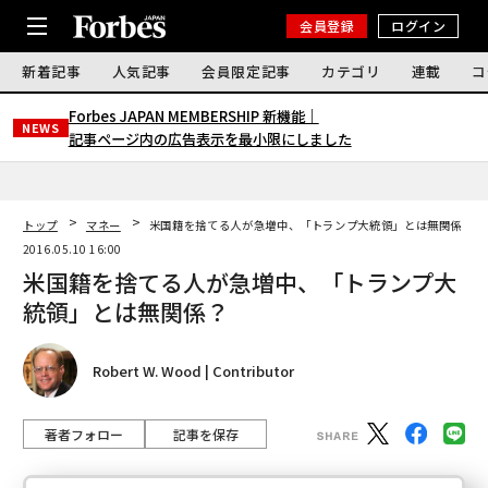
会員登録
ログイン
新着記事
人気記事
会員限定記事
カテゴリ
連載
コ
Forbes JAPAN MEMBERSHIP 新機能｜
NEWS
記事ページ内の広告表示を最小限にしました
トップ
マネー
米国籍を捨てる人が急増中、「トランプ大統領」とは無関係？
2016.05.10 16:00
米国籍を捨てる人が急増中、「トランプ大
統領」とは無関係？
Robert W. Wood | Contributor
著者フォロー
記事を保存