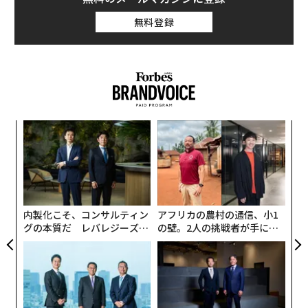
無料登録
目
の
ン
パ
技
無
防
内製化こそ、コンサルティン
アフリカの農村の通信、小1
グの本質だ レバレジーズが
の壁。2人の挑戦者が手にし
実践する、次世代ファームの
た「次なる武器」
全貌