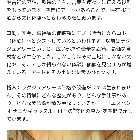
や吉祥の思想、歓待の心を、言葉を使わずに伝える役割
をもっています。空間にアートがあることで、滞在は宿
泊から文化体験へと変わるのだと思います。
田渕：
昨今、富裕層の価値観はモノ（所有）からコト
（体験）へとシフトしているといわれます。以前はラグ
ジュアリーというと、広い部屋や豪華な設備、高価な食
材などが中心でした。しかし今はその土地にしかない文
化や、そこでしか得られない体験に価値を見出す方が増
えている。アートもその重要な要素のひとつです。
裕人：
ラグジュアリーは価格や設備だけでは生まれませ
ん。その背景にどんな歴史があり、どんな手仕事があ
り、どんな美意識が積み重なっているか……「エスパシ
オ ナゴヤキャッスル」はその“文化の厚み”を空間で示し
ています。