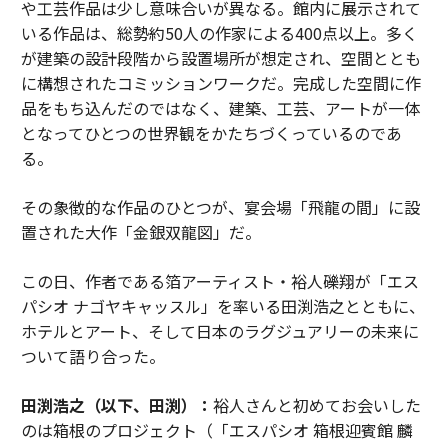
や工芸作品は少し意味合いが異なる。館内に展示されて
いる作品は、総勢約50人の作家による400点以上。多く
が建築の設計段階から設置場所が想定され、空間ととも
に構想されたコミッションワークだ。完成した空間に作
品をもち込んだのではなく、建築、工芸、アートが一体
となってひとつの世界観をかたちづくっているのであ
る。
その象徴的な作品のひとつが、宴会場「飛龍の間」に設
置された大作「金銀双龍図」だ。
この日、作者である箔アーティスト・裕人礫翔が「エス
パシオ ナゴヤキャッスル」を率いる田渕浩之とともに、
ホテルとアート、そして日本のラグジュアリーの未来に
ついて語り合った。
田渕浩之（以下、田渕）：
裕人さんと初めてお会いした
のは箱根のプロジェクト（「エスパシオ 箱根迎賓館 麟