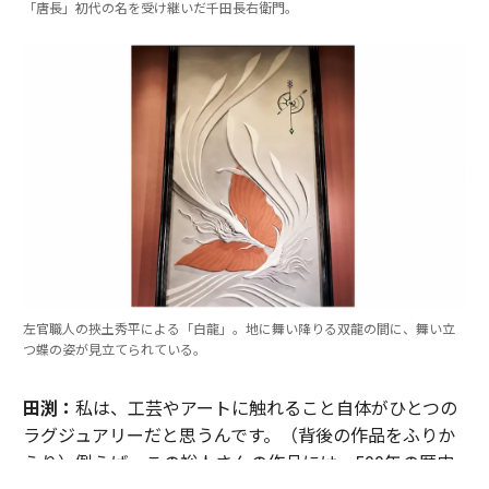
「唐長」初代の名を受け継いだ千田長右衛門。
左官職人の挾土秀平による「白龍」。地に舞い降りる双龍の間に、舞い立
つ蝶の姿が見立てられている。
田渕：
私は、工芸やアートに触れること自体がひとつの
ラグジュアリーだと思うんです。（背後の作品をふりか
えり）例えば、この裕人さんの作品には、500年の歴史