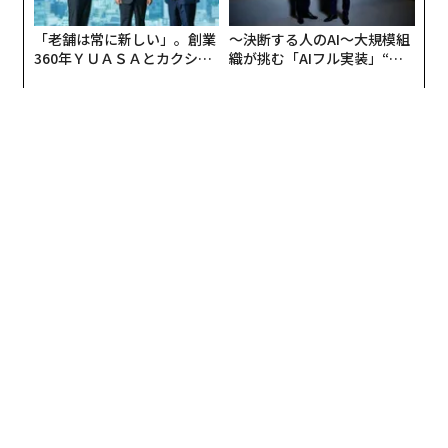
「老舗は常に新しい」。創業
〜決断する人のAI〜大規模組
360年ＹＵＡＳＡとカクシン
織が挑む「AIフル実装」“使
CEO田尻望が語る、AIを超え
う”企業から“動く”企業へ【N
る人の価値
TTドコモビジネス×PwC】