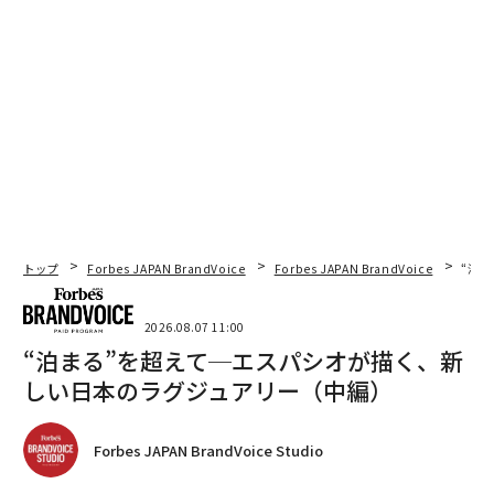
トップ
Forbes JAPAN BrandVoice
Forbes JAPAN BrandVoice
“泊
2026.08.07 11:00
“泊まる”を超えて─エスパシオが描く、新
しい日本のラグジュアリー（中編）
Forbes JAPAN BrandVoice Studio