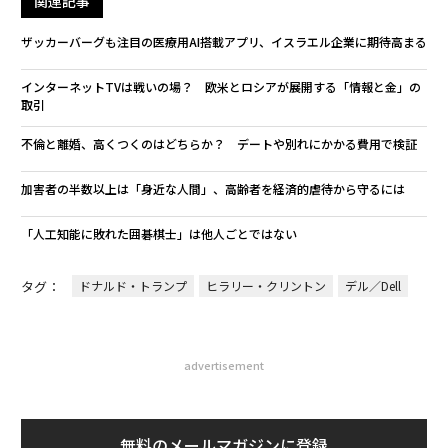
関連記事
ザッカーバーグも注目の医療用AI搭載アプリ、イスラエル企業に期待高まる
インターネットTVは戦いの場？ 欧米とロシアが展開する「情報と金」の
取引
不倫と離婚、高くつくのはどちらか？ デートや別れにかかる費用で検証
加害者の半数以上は「身近な人間」、高齢者を経済的虐待から守るには
「人工知能に敗れた囲碁棋士」は他人ごとではない
タグ：
ドナルド・トランプ
ヒラリー・クリントン
デル／Dell
advertisement
無料のメールマガジンに登録