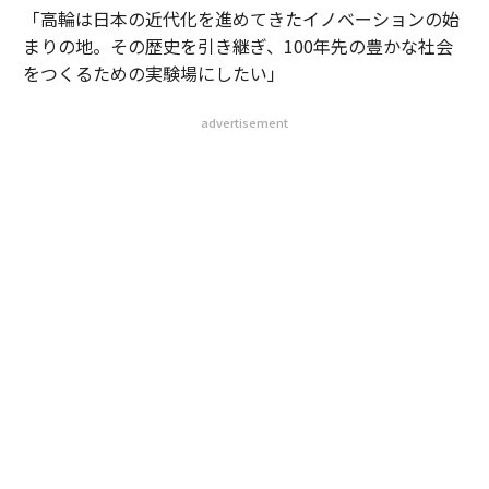
「高輪は日本の近代化を進めてきたイノベーションの始
まりの地。その歴史を引き継ぎ、100年先の豊かな社会
をつくるための実験場にしたい」
advertisement
今年3月、TAKANAWA GATEWA CITYが全面開業した。東
日本旅客鉄道（以下、JR東日本）が進めてきた大規模再
開発プロジェクトで、総事業費は約6,100億円以上。す
でに昨年まちびらきが行われていたが、今回、複合型ミ
ュージアム「MoN TAKANAWA」など、新たに3棟が開業
してグランドオープンとなった。
代表取締役社長の喜㔟陽一がTAKANAWAGATEWAY CITY
の意義を熱く語るのは、社運を懸けた巨大プロジェクト
であることだけが理由ではない。イノベーションの実験
場という位置付けは、2018年に自身が常務としてプロジ
ェクトを直接担当したときに練り上げたもの。生みの親