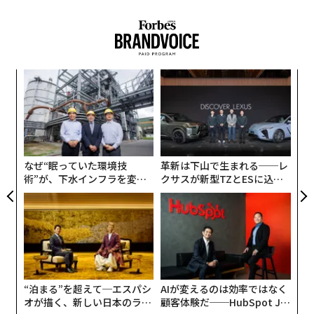
創に
伝
 JA
る
モ
〜
織
う
T
なぜ“眠っていた環境技
革新は下山で生まれる──レ
術”が、下水インフラを変え
クサスが新型TZとESに込め
たのか──産総研×月島JFE
た「DISCOVER」の哲学
アクアソリューションの10年
“泊まる”を超えて─エスパシ
AIが変えるのは効率ではなく
オが描く、新しい日本のラグ
顧客体験だ──HubSpot Ja