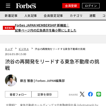
会員登録
ログイン
新着記事
人気記事
会員限定記事
カテゴリ
連載
コ
Forbes JAPAN MEMBERSHIP 新機能｜
NEWS
記事ページ内の広告表示を最小限にしました
トップ
ビジネス
渋谷の再開発をリードする東急不動産の挑戦
2016.05.09 15:00
渋谷の再開発をリードする東急不動産の挑
戦
藤吉 雅春 | Forbes JAPAN編集部
著者フォロー
記事を保存
大隈郁仁 東急不動産ホールディングス代表取締役社長 (photograph by