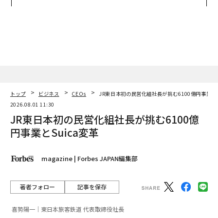
ジュアリー（中編）
panが語る「Grow Better」
な組織のつくり方
トップ
ビジネス
CEOs
JR東日本初の民営化組社長が挑む6100億円事業とS
2026.08.01 11:30
JR東日本初の民営化組社長が挑む6100億
円事業とSuica変革
magazine | Forbes JAPAN編集部
著者フォロー
記事を保存
喜㔟陽一｜東日本旅客鉄道 代表取締役社長