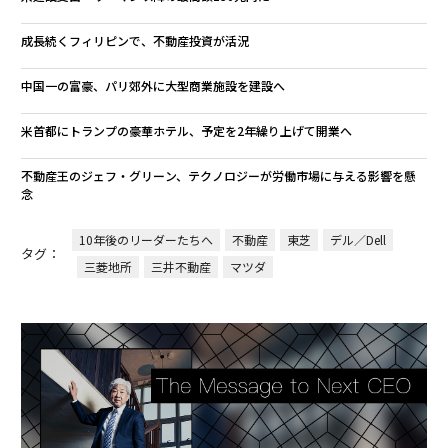
成長続くフィリピンで、不動産投資が活況
中国一の富豪、パリ郊外に大型商業施設を建設へ
米首都にトランプの豪華ホテル、予定を2年繰り上げて開業へ
不動産王のジェフ・グリーン、テクノロジーが労働市場に与える影響を懸
念
10年後のリーダーたちへ
不動産
東芝
デル／Dell
タグ：
三菱地所
三井不動産
マツダ