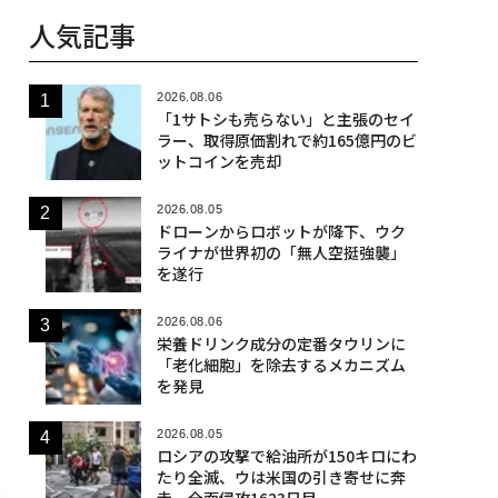
人気記事
2026.08.06
「1サトシも売らない」と主張のセイ
ラー、取得原価割れで約165億円のビ
ットコインを売却
2026.08.05
ドローンからロボットが降下、ウク
ライナが世界初の「無人空挺強襲」
を遂行
2026.08.06
栄養ドリンク成分の定番タウリンに
「老化細胞」を除去するメカニズム
を発見
2026.08.05
ロシアの攻撃で給油所が150キロにわ
たり全滅、ウは米国の引き寄せに奔
走 全面侵攻1623日目