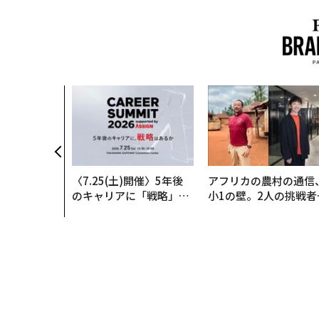
いた環境技
インフラを
──産総研×
クアソリュー
年
〈7.25(土)開催〉5年後
アフリカの農村の通信
のキャリアに「戦略」は
小1の壁。2人の挑戦者
あるか。トップエグゼク
手にした「次なる武器
ティブのキャリアに触れ
る1日│CAREER SUMMI
T 2026