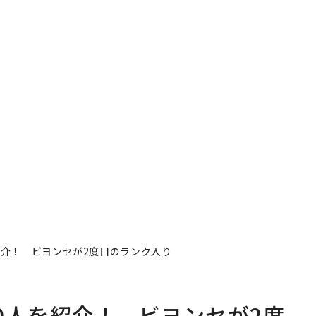
紹介！ ビヨンセが2度目のランク入り
0人を紹介！ ビヨンセが2度
著者フォロー
記事を保存