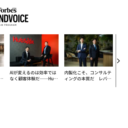
パシ
ンツ
災害
え見
年の
、
AIが変えるのは効率では
内製化こそ、コンサルテ
が
なく顧客体験だ──Hub
ィングの本質だ レバレ
」
Spot Japanが語る「Gr
ジーズが実践する、次世
ow Better」な組織のつ
代ファームの全貌
くり方