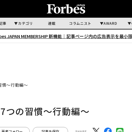
記事
カテゴリ
連載
コラムニスト
AWARD
rbes JAPAN MEMBERSHIP 新機能｜
記事ページ内の広告表示を最小
習慣〜行動編〜
7つの習慣〜行動編〜
著者フォロー
記事を保存