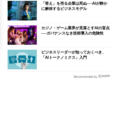
「答え」を売る企業は死ぬ──AIが静か
に解体するビジネスモデル
カジノ・ゲーム業界が見落とすAIの盲点
──ガバナンスなき技術導入の危険性
ビジネスリーダーが知っておくべき、
「AIトークノミクス」入門
Recommended by