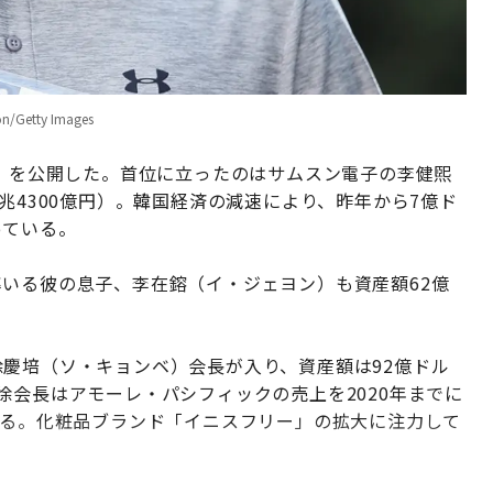
etty Images
名」を公開した。首位に立ったのはサムスン電子の李健煕
兆4300億円）。韓国経済の減速により、昨年から7億ド
っている。
いる彼の息子、李在鎔（イ・ジェヨン）も資産額62億
慶培（ソ・キョンベ）会長が入り、資産額は92億ドル
徐会長はアモーレ・パシフィックの売上を2020年までに
いる。化粧品ブランド「イニスフリー」の拡大に注力して