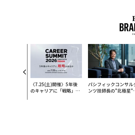
〈7.25(土)開催〉5年後
パシフィックコンサル
のキャリアに「戦略」は
ンツ技師長の"北極星"
あるか。トップエグゼク
災害への無力感を乗り
ティブのキャリアに触れ
え見つけた、防災一筋2
る1日│CAREER SUMMI
年の答え
T 2026