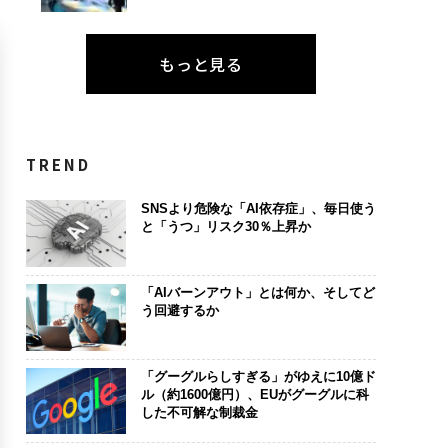
もっと見る
TREND
SNSより危険な「AI依存症」、毎日使う
と「うつ」リスク30％上昇か
「AIバーンアウト」とは何か、そしてど
う回避するか
「グーグルらしすぎる」がゆえに10億ド
ル（約1600億円）、EUがグーグルに科
した不可解な制裁金