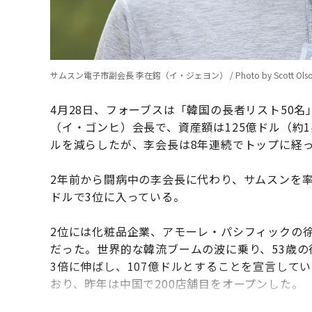
サムスン電子市副会長 李在鎔（イ・ジェヨン） / Photo by Scott Olson/G
4月28日、フォーブスは「韓国の長者リスト50
（イ・ゴンヒ）会長で、資産額は125億ドル（約1
ルを減らしたが、李会長は8年連続でトップに経
2年前から闘病中の李会長に代わり、サムスンを率
ドルで3位に入っている。
2位には化粧品企業、アモーレ・パシフィックの徐
だった。世界的な韓流ブームの波に乗り、53歳の
3倍に伸ばし、107億ドルとすることを宣言して
おり、昨年は中国で200店舗目をオープンした。