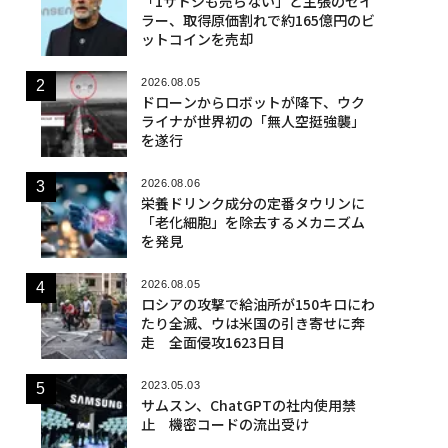
「1サトシも売らない」と主張のセイ
ラー、取得原価割れで約165億円のビ
ットコインを売却
2026.08.05
ドローンからロボットが降下、ウク
ライナが世界初の「無人空挺強襲」
を遂行
2026.08.06
栄養ドリンク成分の定番タウリンに
「老化細胞」を除去するメカニズム
を発見
2026.08.05
ロシアの攻撃で給油所が150キロにわ
たり全滅、ウは米国の引き寄せに奔
走 全面侵攻1623日目
2023.05.03
サムスン、ChatGPTの社内使用禁
止 機密コードの流出受け