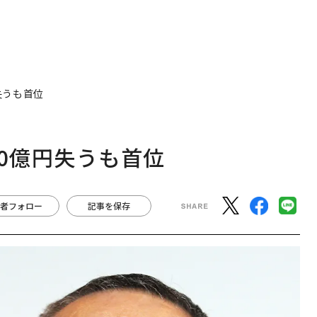
失うも首位
00億円失うも首位
者フォロー
記事を保存