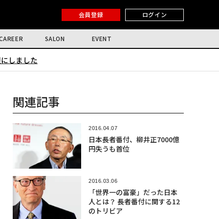
会員登録
ログイン
CAREER
SALON
EVENT
限にしました
関連記事
2016.04.07
日本長者番付、柳井正7000億
円失うも首位
2016.03.06
「世界一の富豪」だった日本
人とは？ 長者番付に関する12
のトリビア