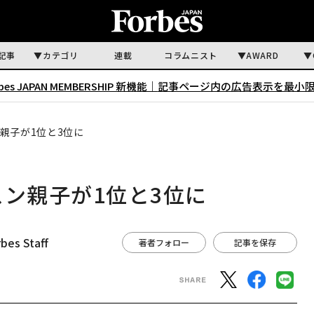
記事
カテゴリ
連載
コラムニスト
AWARD
rbes JAPAN MEMBERSHIP 新機能｜
記事ページ内の広告表示を最小
親子が1位と3位に
スン親子が1位と3位に
bes Staff
著者フォロー
記事を保存