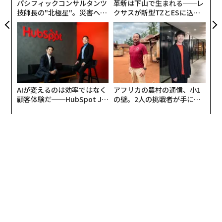
パシフィックコンサルタンツ
革新は下山で生まれる──レ
技師長の"北極星"。災害への
クサスが新型TZとESに込め
無力感を乗り越え見つけた、
た「DISCOVER」の哲学
防災一筋20年の答え
AIが変えるのは効率ではなく
アフリカの農村の通信、小1
顧客体験だ──HubSpot Ja
の壁。2人の挑戦者が手にし
panが語る「Grow Better」
た「次なる武器」
な組織のつくり方