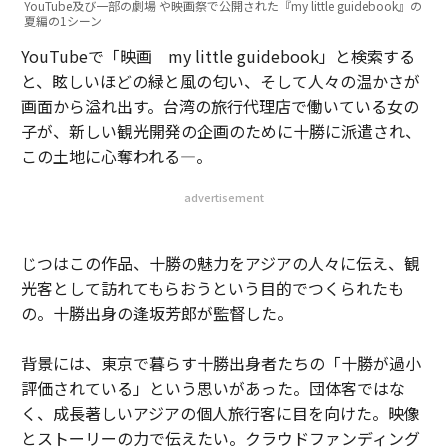
YouTube及び一部の劇場 や映画祭で公開された『my little guidebook』の
夏編の1シーン
YouTubeで「映画 my little guidebook」と検索する
と、眩しいほどの緑と風の匂い、そして人々の温かさが
画面から溢れ出す。台湾の旅行代理店で働いている女の
子が、新しい観光開発の企画のために十勝に派遣され、
この土地に心奪われる—。
advertisement
じつはこの作品、十勝の魅力をアジアの人々に伝え、観
光客として訪れてもらおうという目的でつくられたも
の。十勝出身の逢坂芳郎が監督した。
背景には、東京で暮らす十勝出身者たちの「十勝が過小
評価されている」という思いがあった。団体客ではな
く、成長著しいアジアの個人旅行客に目を向けた。映像
とストーリーの力で伝えたい。クラウドファンディング