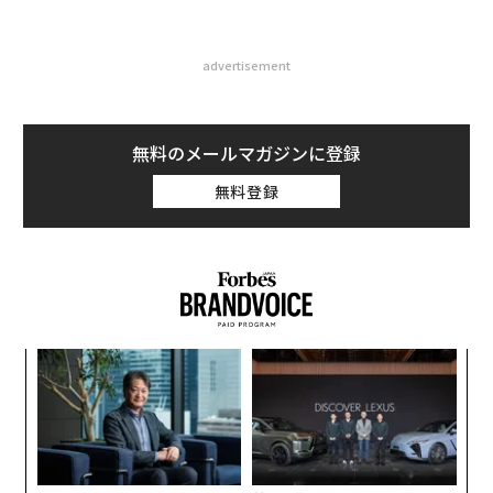
advertisement
無料のメールマガジンに登録
無料登録
伝
る
モ
〜
金
個
ェ