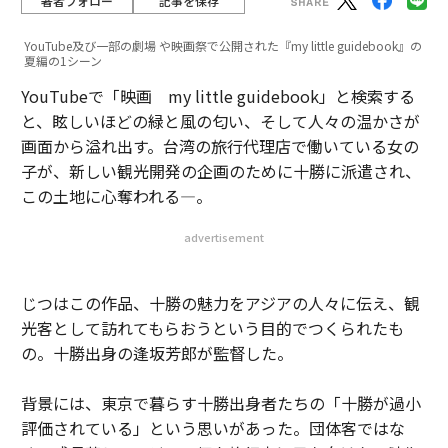
著者フォロー
記事を保存
YouTube及び一部の劇場 や映画祭で公開された『my little guidebook』の
夏編の1シーン
YouTubeで「映画 my little guidebook」と検索する
と、眩しいほどの緑と風の匂い、そして人々の温かさが
画面から溢れ出す。台湾の旅行代理店で働いている女の
子が、新しい観光開発の企画のために十勝に派遣され、
この土地に心奪われる—。
advertisement
じつはこの作品、十勝の魅力をアジアの人々に伝え、観
光客として訪れてもらおうという目的でつくられたも
の。十勝出身の逢坂芳郎が監督した。
背景には、東京で暮らす十勝出身者たちの「十勝が過小
評価されている」という思いがあった。団体客ではな