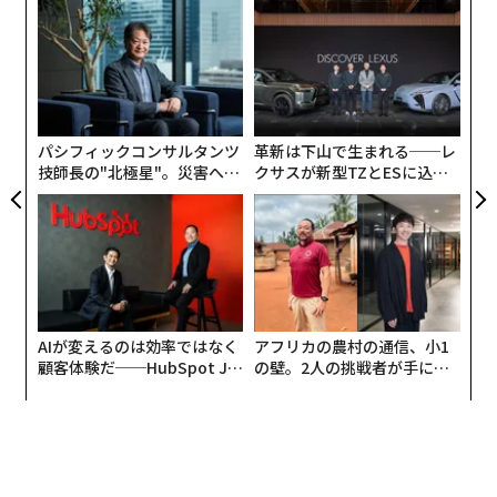
伝
る
モ
〜
金
個
ェ
パシフィックコンサルタンツ
革新は下山で生まれる──レ
技師長の"北極星"。災害への
クサスが新型TZとESに込め
無力感を乗り越え見つけた、
た「DISCOVER」の哲学
防災一筋20年の答え
AIが変えるのは効率ではなく
アフリカの農村の通信、小1
顧客体験だ──HubSpot Ja
の壁。2人の挑戦者が手にし
panが語る「Grow Better」
た「次なる武器」
な組織のつくり方