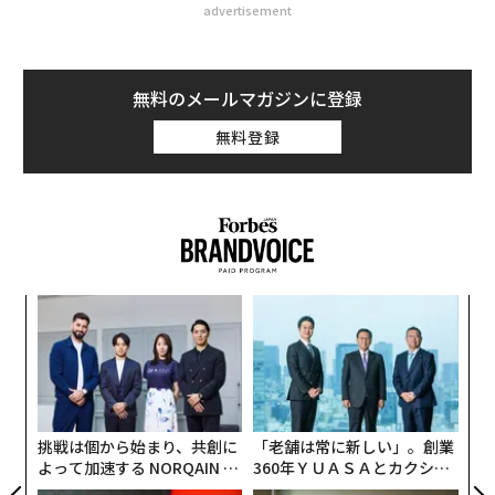
advertisement
無料のメールマガジンに登録
無料登録
「
─
ら
目
の
ン
挑戦は個から始まり、共創に
「老舗は常に新しい」。創業
よって加速する NORQAIN JA
360年ＹＵＡＳＡとカクシン
PAN 特別座談会
CEO田尻望が語る、AIを超え