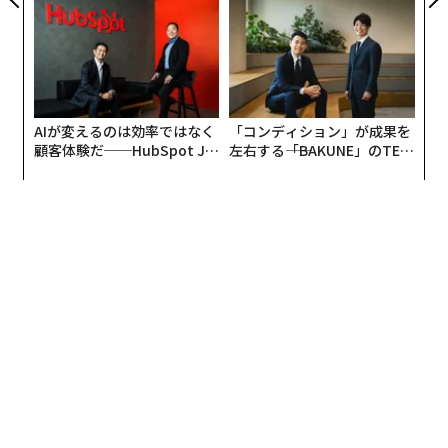
る人の価値
AIが変えるのは効率ではなく
「コンディション」が成果を
顧客体験だ──HubSpot Ja
左右する――「BAKUNE」のTEN
panが語る「Grow Better」
TIALが支える「挑戦者の明
な組織のつくり方
日」