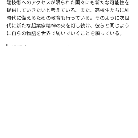
端技術へのアクセスが限られた国々にも新たな可能性を
提供していきたいと考えている。また、高校生たちにAI
時代に備えるための教育も行っている。そのように次世
代に新たな起業家精神の火を灯し続け、彼らと同じよう
に自らの物語を世界で紡いでいくことを願っている。
起業家コミュニティとしてのWEOY
世界一の起業家を決めるコンペティション──。WEOY
はそんな世界的な表彰イベントであることは間違いな
い。しかしまた、参加した起業家たちが数々のセッショ
ンや交流を通じ、互いから学び、自らを高める場として
も機能している。だからこそ、自身がウィナーとして参
加する年だけでなく、幾度もこのモナコの地に足を運
び、沢山の刺激やビジネスの機会を持ち帰る起業家も少
なくない。
2026年もまた、日本からはくら寿司の田中だけでなく、
獺祭の桜井博志会長（2021年度日本代表）や仏ボルドー