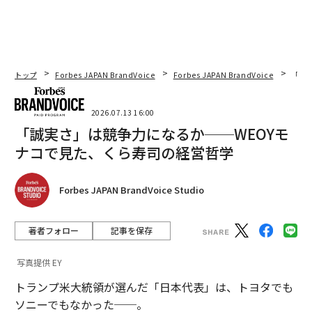
トップ
Forbes JAPAN BrandVoice
Forbes JAPAN BrandVoice
「誠
2026.07.13 16:00
「誠実さ」は競争力になるか──WEOYモ
ナコで見た、くら寿司の経営哲学
Forbes JAPAN BrandVoice Studio
著者フォロー
記事を保存
写真提供 EY
トランプ米大統領が選んだ「日本代表」は、トヨタでも
ソニーでもなかった──。