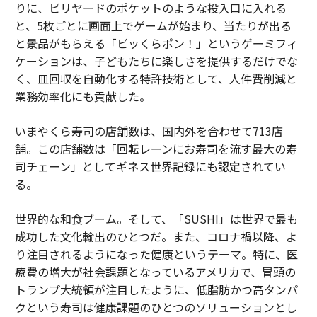
りに、ビリヤードのポケットのような投入口に入れる
と、5枚ごとに画面上でゲームが始まり、当たりが出る
と景品がもらえる「ビッくらポン！」というゲーミフィ
ケーションは、子どもたちに楽しさを提供するだけでな
く、皿回収を自動化する特許技術として、人件費削減と
業務効率化にも貢献した。
いまやくら寿司の店舗数は、国内外を合わせて713店
舗。この店舗数は「回転レーンにお寿司を流す最大の寿
司チェーン」としてギネス世界記録にも認定されてい
る。
世界的な和食ブーム。そして、「SUSHI」は世界で最も
成功した文化輸出のひとつだ。また、コロナ禍以降、よ
り注目されるようになった健康というテーマ。特に、医
療費の増大が社会課題となっているアメリカで、冒頭の
トランプ大統領が注目したように、低脂肪かつ高タンパ
クという寿司は健康課題のひとつのソリューションとし