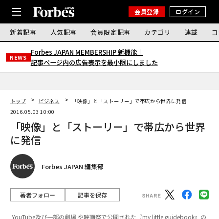
会員登録
ログイン
新着記事
人気記事
会員限定記事
カテゴリ
連載
コ
Forbes JAPAN MEMBERSHIP 新機能｜
NEWS
記事ページ内の広告表示を最小限にしました
トップ
ビジネス
「映像」と「ストーリー」で帯広から世界に発信
2016.05.03 10:00
「映像」と「ストーリー」で帯広から世界
に発信
Forbes JAPAN 編集部
著者フォロー
記事を保存
YouTube及び一部の劇場 や映画祭で公開された『my little guidebook』の