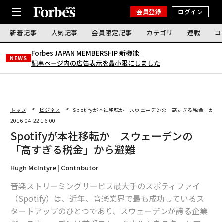
会員登録
ログイン
新着記事
人気記事
会員限定記事
カテゴリ
連載
コ
Forbes JAPAN MEMBERSHIP 新機能｜
NEWS
記事ページ内の広告表示を最小限にしました
トップ
ビジネス
Spotifyが本社移転か スウェーデンの「高すぎる税金」から
2016.04.22 16:00
Spotifyが本社移転か スウェーデンの
「高すぎる税金」から避難
Hugh McIntyre | Contributor
音楽ストリーミングサービス最大手のスポティファイ
（Spotify）は、近年、音楽業界で最も成功しているス
タートアップのひとつであり、スウェーデンが誇る企業