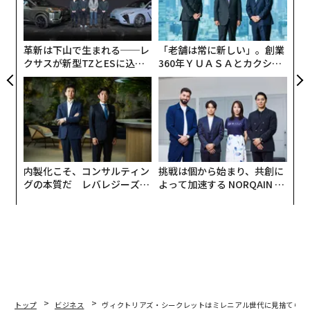
ェ
シ
グ
革新は下山で生まれる──レ
「老舗は常に新しい」。創業
クサスが新型TZとESに込め
360年ＹＵＡＳＡとカクシン
た「DISCOVER」の哲学
CEO田尻望が語る、AIを超え
る人の価値
内製化こそ、コンサルティン
挑戦は個から始まり、共創に
グの本質だ レバレジーズが
よって加速する NORQAIN JA
実践する、次世代ファームの
PAN 特別座談会
全貌
トップ
ビジネス
ヴィクトリアズ・シークレットはミレニアル世代に見捨てられ