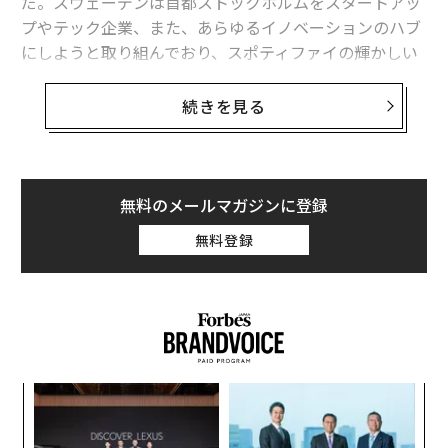
だ。スウェーデンは首都ストックホルムをスタートアッ
プやテック企業、また、あらゆるイノベーションのハブ
にしようと取り組んでおり、スポティファイの輝かしい
実績は、まさにその成功例と言えそうだ。
続きを見る
しかし、スポティファイが本国のビジネス環境に満足し
ているとは限らない。スポティファイの共同創業者、ダ
ニエル・エクCEOとマーティン・ローレンヅォン会長は
Mediumにスウェーデン語で投稿し、「法律や規制が変
無料のメールマガジンに登録
更されなければ、スポティファイはビジネスの本拠を他
無料登録
国に移さざるを得ない」と述べた。投稿は「動かなけれ
ば、破綻する」という趣旨のタイトルで始まっており、
二人が本気であることは間違いない。
高い課税率、住宅事情の悪さが原因
義す
〜
むス
金
個
“