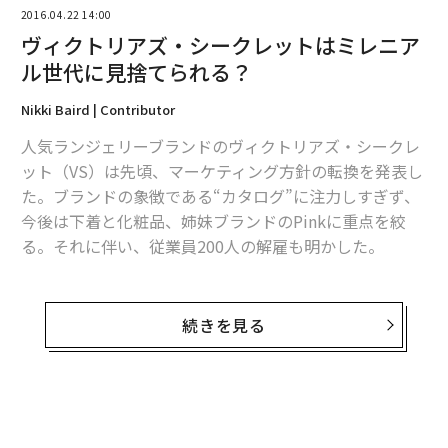
2016.04.22 14:00
ヴィクトリアズ・シークレットはミレニア
ル世代に見捨てられる？
編集＝上田裕資
Nikki Baird | Contributor
人気ランジェリーブランドのヴィクトリアズ・シークレ
ット（VS）は先頃、マーケティング方針の転換を発表し
2026年9月号発売中
た。ブランドの象徴である“カタログ”に注力しすぎず、
今後は下着と化粧品、姉妹ブランドのPinkに重点を絞
る。それに伴い、従業員200人の解雇も明かした。
最新号の購入はこちらから
ちょっとした修正のように映るかもしれない。しかし、
メンバーシップに登録する
カタログは古風なものとして減退傾向にあり、デジタル
続きを見る
の方がずっと重要になってきている。
この方針転換の影響を最も感じることになるのが、ミレ
ニアル世代だろう。同世代はティーン時代にその分野の
関連記事
小売業界を“荒らして”きた。彼らがH&Mやフォーエバー