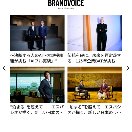
し、10月に発売を予定しているプレステVRの実演を行っ
たという。
内
グ
店頭でユーザーにVRの威力を体感させる
実
パ
全
技
無
防
〜決断する人のAI〜大規模組
伝統を礎に、未来を再定義す
織が挑む「AIフル実装」“使
る 125年企業BATが挑むス
う”企業から“動く”企業へ【N
モークレスな未来
TTドコモビジネス×PwC】
“泊まる”を超えて──エスパ
“泊まる”を超えて─エスパシ
シオが描く、新しい日本のラ
オが描く、新しい日本のラグ
グジュアリー（前編）
ジュアリー（中編）