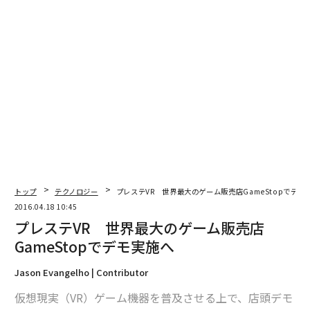
メンバーシップに登録する
関連記事
ソニーが投下した 「仮想現実界のiPhone」 プレステVRが最強な理由
HTC Viveを一週間使った感想 単純ゲームで「VRの魔法」を実感
トップ
テクノロジー
プレステVR 世界最大のゲーム販売店GameStopでデモ
VR戦線始動 オキュラスよりもプレステVRが3倍有利な理由
2016.04.18 10:45
プレステVR 世界最大のゲーム販売店
「安かろう悪かろう」で始動の中国VR戦線 市場規模は1,000億円
GameStopでデモ実施へ
仮想現実端末で「マトリックス」の世界がすぐそこに
Jason Evangelho | Contributor
仮想現実（VR）ゲーム機器を普及させる上で、店頭デモ
VR/仮想現実
Sony/ソニー
Microsoft/マイクロソフト