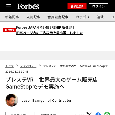
会員登録
ログイン
新着記事
人気記事
会員限定記事
カテゴリ
連載
コ
Forbes JAPAN MEMBERSHIP 新機能｜
NEWS
記事ページ内の広告表示を最小限にしました
トップ
テクノロジー
プレステVR 世界最大のゲーム販売店GameStopでデモ
2016.04.18 10:45
プレステVR 世界最大のゲーム販売店
GameStopでデモ実施へ
Jason Evangelho | Contributor