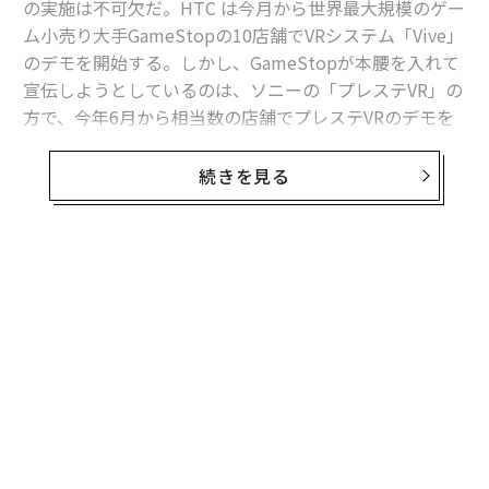
タグ：
の実施は不可欠だ。HTC は今月から世界最大規模のゲー
NVIDIA / エヌビディア
デル／Dell
ム小売り大手GameStopの10店舗でVRシステム「Vive」
のデモを開始する。しかし、GameStopが本腰を入れて
宣伝しようとしているのは、ソニーの「プレステVR」の
advertisement
方で、今年6月から相当数の店舗でプレステVRのデモを
行う計画だ。GameStopは全米とヨーロッパで店舗を展
開し、その規模は世界4000店舗以上とされている。
続きを見る
フォーチュン誌が報じたところによると、4月13日に行
われたGameStopの投資家向けイベントにソニー・イン
タラクティブエンタテインメントでマーケティング担当
無料のメールマガジンに登録
ヴァイスプレジデントを務めるジョン・コラーが出席
無料登録
し、10月に発売を予定しているプレステVRの実演を行っ
たという。
店頭でユーザーにVRの威力を体感させる
HTC Viveとオキュラスリフト（Oculus Rift）がリリース