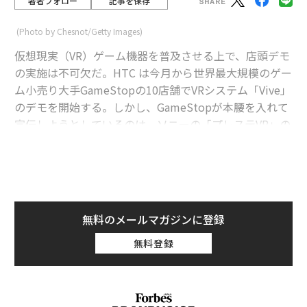
著者フォロー
記事を保存
(Photo by Chesnot/Getty Images)
仮想現実（VR）ゲーム機器を普及させる上で、店頭デモ
の実施は不可欠だ。HTC は今月から世界最大規模のゲー
ム小売り大手GameStopの10店舗でVRシステム「Vive」
のデモを開始する。しかし、GameStopが本腰を入れて
宣伝しようとしているのは、ソニーの「プレステVR」の
方で、今年6月から相当数の店舗でプレステVRのデモを
行う計画だ。GameStopは全米とヨーロッパで店舗を展
開し、その規模は世界4000店舗以上とされている。
advertisement
無料のメールマガジンに登録
無料登録
フォーチュン誌が報じたところによると、4月13日に行
われたGameStopの投資家向けイベントにソニー・イン
タラクティブエンタテインメントでマーケティング担当
ヴァイスプレジデントを務めるジョン・コラーが出席