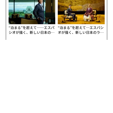
レステVRはPS4の累計販売数が3,600万台以上に達し、
競合VR機の約3倍となっている。GPUメーカーのNvidia
の推計によると、HTC Viveやオキュラスリフトを快適に
動かすことが可能なスペックのPCは、世界で1300万台
もないという。また、プレステの圧倒的なブランド認知
度の高さ（HTCの名前は広く知られているが「Vive」は
全く新しいブランドで、オキュラスはコンシューマーエ
レクトロニクスの世界では新参者だ）や、導入費用の安
さから、VR戦争の第一ラウンドはソニーが圧勝する可能
性が高い。
ソニーとHTCが小売店と組んでプロモーションを進める
一方で、オキュラスの取組みは不透明だ。オキュラスも
大手小売店とタイアップすることに関心を示してはいる
が、具体的な計画についてはまだ何も発表していない。
HTC Viveがマイクロソフトストアの30店舗とGameStop
の10店舗にデモ機を設置し、GameStopがプレステVRを
推奨販売していく中で、オキュラスも早く手を打たなけ