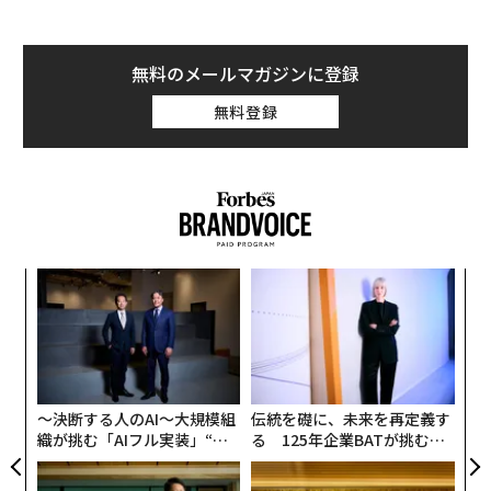
内
された際、コアなVRファンやメディアは沸き立ったが、
グ
VRを体験したことのない人の多くは無関心だった。コラ
実
パ
ーをはじめとするVRのエバンジェリストらは、「プレス
全
技
テVRは使用して初めてその良さが実感できる。是非とも
無
多くの人に体験してもらいたい」と述べている。
防
〜決断する人のAI〜大規模組
伝統を礎に、未来を再定義す
織が挑む「AIフル実装」“使
る 125年企業BATが挑むス
「我々はソニーVRのローンチパートナーとして大々的に
う”企業から“動く”企業へ【N
モークレスな未来
宣伝をしていく」とGameStopのトニー・バーテルCOO
TTドコモビジネス×PwC】
はフォーチュン誌に語っている。同社は様々なVR機をテ
ストした結果、小さな空間でも楽しめ、セットアップが
簡単なプレステVRが一番普及するとの結論に至ったとい
う。バーテルは、6月から12月にかけてかなりの数の店
“泊まる”を超えて──エスパ
“泊まる”を超えて─エスパシ
舗でプレステVRの体験版を利用できるようにするとして
シオが描く、新しい日本のラ
オが描く、新しい日本のラグ
いる。
グジュアリー（前編）
ジュアリー（中編）
筆者は個人的にHTC Viveを一番気に入っているが、客観
的に見たらGameStopの判断は正しいと言わざるを得な
い。VR機が利用できる端末の普及台数を比較すると、プ