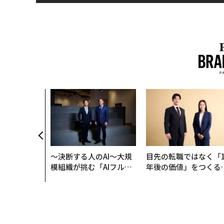
〜決断する人のAI〜大規
目先の転職ではなく「1
模組織が挑む「AIフル実
年後の価値」をつくる
装」“使う”企業から“動
─アサインの長期伴走
く”企業へ【NTTドコモ
支援とは
ビジネス×PwC】