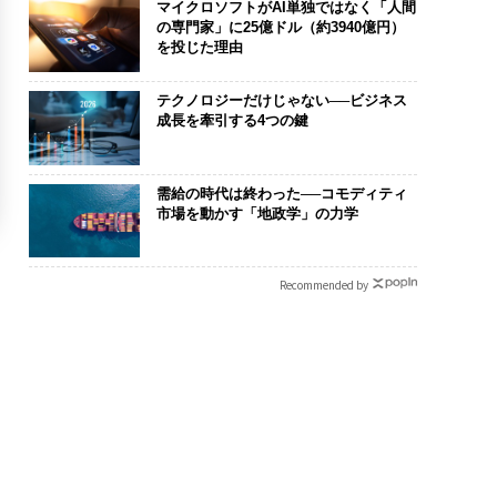
マイクロソフトがAI単独ではなく「人間
の専門家」に25億ドル（約3940億円）
を投じた理由
テクノロジーだけじゃない──ビジネス
成長を牽引する4つの鍵
需給の時代は終わった──コモディティ
市場を動かす「地政学」の力学
Recommended by