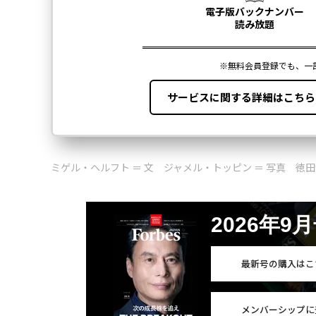
ミゲル・ヘルフト ＝ 文 ジャメル・トッピン ＝ 写真 徳田令
2026年9
最新号の購入はこ
メンバーシップに