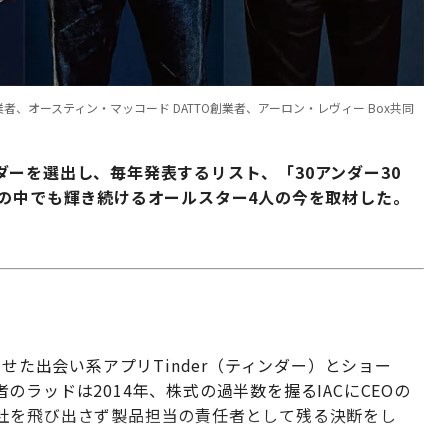
Y創業者、オースティン・マッコード DATTO創業者、アーロン・レヴィー Box共同
ーを選出し、毎年発表するリスト、「30アンダー30
者の中でも輝き続けるオールスター4人の今を取材した。
させた出会い系アプリTinder（ティンダー）とショー
ラッドは2014年、株式の過半数を握るIACにCEOの
社を飛び出さず製品担当の責任者として残る決断をし