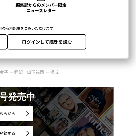
子 ＝ 翻訳 山下祐司 ＝ 構成
月号発売中
ちらから
登録する