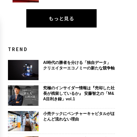
もっと見る
TREND
AI時代の勝者を分ける「独自データ」
クリエイターエコノミーの新たな競争軸
究極のインサイダー情報は『売却した社
長が残留しているか』 安藤智之の「M&
A目利き録」vol.1
小売テックにベンチャーキャピタルがほ
とんど流れない理由