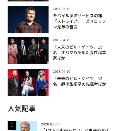
くれた
2016.04.12
モバイル決済サービスの雄
「ストライプ」 若きコリソ
ン兄弟の苦闘
2016.04.13
「未来のビル・ゲイツ」15
名 オバマも認めた女性起業
家ほか
2016.04.10
「未来のビル・ゲイツ」15
名 超小型衛星の先駆者ほか
人気記事
2026.08.06
「1サトシも売らない」と主張のセイ