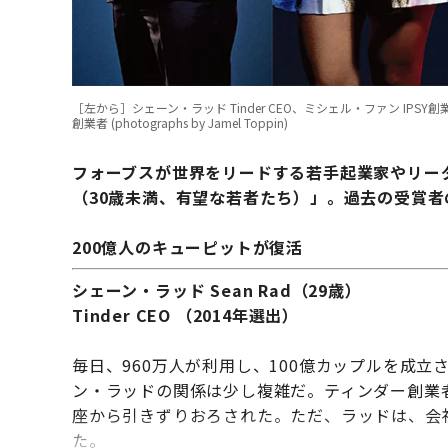
［左から］シェーン・ラッド Tinder CEO、ミシェル・ファン IPS
創業者 (photographs by Jamel Toppin)
フォーブスが世界をリードする若手起業家やリーダ
（30歳未満、有望な若者たち）」。過去の受賞
200億人のキューピットが復活
シェーン・ラッド Sean Rad（29歳）
Tinder CEO （2014年選出）
毎日、960万人が利用し、100億カップルを成立
ン・ラッドの関係は少し複雑だ。ティンダー創業者の
座から引きずりおろされた。ただ、ラッドは、会
た。