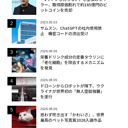
ラー、取得原価割れで約165億円のビ
ットコインを売却
2023.05.03
サムスン、ChatGPTの社内使用禁
止 機密コードの流出受け
2026.08.06
栄養ドリンク成分の定番タウリンに
「老化細胞」を除去するメカニズム
を発見
2026.08.05
ドローンからロボットが降下、ウク
ライナが世界初の「無人空挺強襲」
を遂行
2026.08.06
思わず吹き出す「かわいさ」、世界
最高のペット写真賞2026入選作品