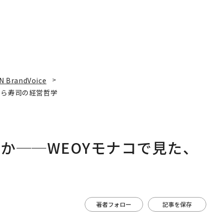
N BrandVoice
くら寿司の経営哲学
か──WEOYモナコで見た、
著者フォロー
記事を保存