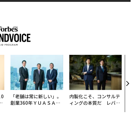
アフ
小1
手に
0
「老舗は常に新しい」。
内製化こそ、コンサルテ
─
創業360年ＹＵＡＳＡと
ィングの本質だ レバレ
型
カクシンCEO田尻望が語
ジーズが実践する、次世
る、AIを超える人の価値
代ファームの全貌