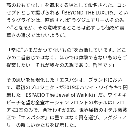
高のおもてなし」を追求する場として命名された。コン
セプトとして掲げられる「BEYOND THE LUXURY」とい
うタグラインは、直訳すれば“ラグジュアリーのその先
へ”となるが、その意味するところは必ずしも価格や豪
華さの追求ではないようだ。
「常に“いまだかつてないもの”を意識しています。どこ
かの二番煎じではなく、ほかでは体験できないものをご
提案したい。それが我々の思想であり、哲学です」
その思いを具現化した「エスパシオ」ブランドにおい
て、最初のプロジェクトが2019年ハワイ・ワイキキで開
業した「ESPACIO The Jewel of Waikiki」だ。ワイキキ
ビーチを望む全室オーシャンフロントのホテルは1フロ
アに1室のみで、合計わずか9室。世界屈指のホテル激戦
区で「エスパシオ」は量ではなく質を選び、ラグジュア
リーの新しいかたちを提示した。