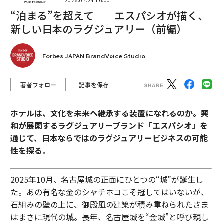
2026.07.24 16:00
“泊まる”を超えて──エスパシオが描く、
新しい日本のラグジュアリー（前編）
Forbes JAPAN BrandVoice Studio
著者フォロー
記事を保存
ホテルは、文化を未来へ継承する装置になれるのか。興
和が展開するラグジュアリーブランド「エスパシオ」を
通じて、日本ならではのラグジュアリービジネスの可能
性を探る。
2025年10月、名古屋城の正面にひとつの“城”が誕生し
た。あの有名な金のシャチホコこそ冠してはいないが、
石組みの壁の上に、御殿風の建築が積み重ねられたさま
はまさに現代の城。長年、名古屋城を“金城”と呼び親し