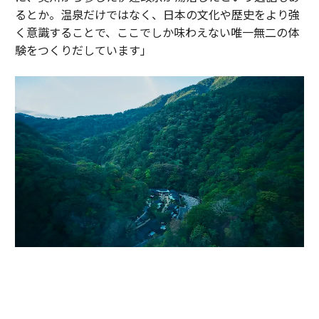
るとか。温泉だけではなく、日本の文化や歴史をより強
く意識することで、ここでしか味わえない唯一無二の体
験をつくりだしています」
かつて伊達政宗が小田原攻めの際に滞在し、戦の疲れを癒したと伝わる温
泉地。早川沿いの渓谷に9棟のヴィラが点在する「エスパシオ 箱根迎賓館
麟鳳亀龍」（神奈川・箱根）。