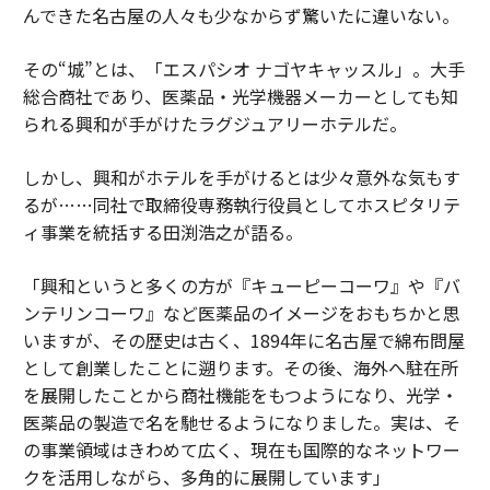
んできた名古屋の人々も少なからず驚いたに違いない。
その“城”とは、「エスパシオ ナゴヤキャッスル」。大手
総合商社であり、医薬品・光学機器メーカーとしても知
られる興和が手がけたラグジュアリーホテルだ。
しかし、興和がホテルを手がけるとは少々意外な気もす
るが……同社で取締役専務執行役員としてホスピタリテ
ィ事業を統括する田渕浩之が語る。
「興和というと多くの方が『キューピーコーワ』や『バ
ンテリンコーワ』など医薬品のイメージをおもちかと思
いますが、その歴史は古く、1894年に名古屋で綿布問屋
として創業したことに遡ります。その後、海外へ駐在所
を展開したことから商社機能をもつようになり、光学・
医薬品の製造で名を馳せるようになりました。実は、そ
の事業領域はきわめて広く、現在も国際的なネットワー
クを活用しながら、多角的に展開しています」