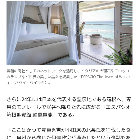
興和の商社としてのネットワークを活用し、イタリアの大理石やモロッコ
のランプなど世界の美しい品々を収集した「ESPACIO The Jewel of Waikik
i」（ハワイ・ワイキキ）。
さらに24年には日本を代表する温泉地である箱根へ。専
用のモノレールで渓谷へ降りた先に広がる「エスパシオ
箱根迎賓館 麟鳳亀龍」である。
「ここはかつて豊臣秀吉が小田原の北条氏を征伐した際
に、奥州から参じた伊達政宗が湯治したという逸話もあ