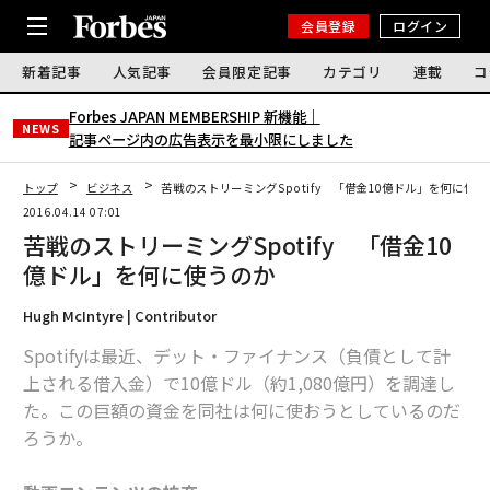
会員登録
ログイン
新着記事
人気記事
会員限定記事
カテゴリ
連載
コ
Forbes JAPAN MEMBERSHIP 新機能｜
NEWS
記事ページ内の広告表示を最小限にしました
トップ
ビジネス
苦戦のストリーミングSpotify 「借金10億ドル」を何に使う
2016.04.14 07:01
苦戦のストリーミングSpotify 「借金10
億ドル」を何に使うのか
Hugh McIntyre | Contributor
Spotifyは最近、デット・ファイナンス（負債として計
上される借入金）で10億ドル（約1,080億円）を調達し
た。この巨額の資金を同社は何に使おうとしているのだ
ろうか。