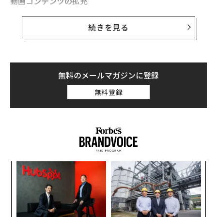
動画コンテンツの拡充
Spotifyは動画配信でも確固たる地位を築きたいと考えて
続きを見る
いる。アップルミュージックやTidalといった他のスト
リーミングサービスは動画配信に力を入れており、Spot
ifyも競争力を保つためにもっと拡大する必要がある。同
社はすでに動画配信を始めているが、十分とは言えな
無料のメールマガジンに登録
い。ミュージックビデオやライブ動画、裏舞台を紹介す
無料登録
る動画や独占配信動画などを提供してもいいだろう。
創業
ア
シン
の
超え
た
“
オ
ジ