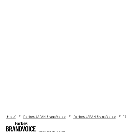
トップ
Forbes JAPAN BrandVoice
Forbes JAPAN BrandVoice
“泊