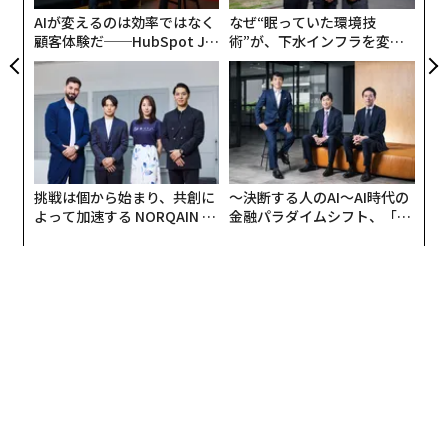
AIが変えるのは効率ではなく
なぜ“眠っていた環境技
顧客体験だ──HubSpot Ja
術”が、下水インフラを変え
panが語る「Grow Better」
たのか──産総研×月島JFE
な組織のつくり方
アクアソリューションの10年
挑戦は個から始まり、共創に
〜決断する人のAI〜AI時代の
よって加速する NORQAIN JA
金融パラダイムシフト、「超
PAN 特別座談会
個別化」の核心 【MUFG×ウ
ェルスナビ×PwC】
編集＝上田裕資