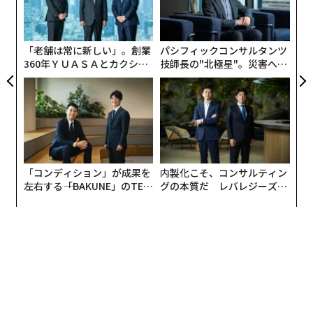
T
オ
ジ
「老舗は常に新しい」。創業
パシフィックコンサルタンツ
360年ＹＵＡＳＡとカクシン
技師長の"北極星"。災害への
CEO田尻望が語る、AIを超え
無力感を乗り越え見つけた、
る人の価値
防災一筋20年の答え
「コンディション」が成果を
内製化こそ、コンサルティン
左右する――「BAKUNE」のTEN
グの本質だ レバレジーズが
TIALが支える「挑戦者の明
実践する、次世代ファームの
日」
全貌