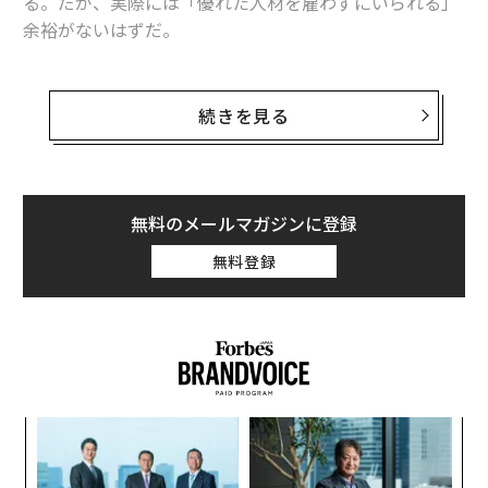
る。だが、実際には「優れた人材を雇わずにいられる」
余裕がないはずだ。
NPOが支援する人たちは、最高のサービスを受けるに値
する人たちだ。組織側がそのように考え方を変えれば、
続きを見る
自らにも最高の人材が必要なのだということを自覚する
はずだ。だが、NPOはどうすれば、そうした人材を採用
することができるだろうか。6つのアイデアを紹介す
る。
無料のメールマガジンに登録
無料登録
考え方を変える
義す
〜
むス
織
う
“