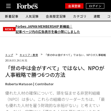
会員登録
ログイン
新着記事
人気記事
会員限定記事
カテゴリ
連載
コ
Forbes JAPAN MEMBERSHIP 新機能｜
NEWS
記事ページ内の広告表示を最小限にしました
トップ
キャリア・教育
「世の中は金がすべて」ではない、NPOが人事戦略で勝
2016.03.26 16:31
「世の中は金がすべて」ではない、NPOが
人事戦略で勝つ6つの方法
Roberta Matuson | Contributor
優れた人材の確保について、頭を悩ませる非営利組織
（NPO）は多い。これらの組織のリーダーたちは、「最
も優れた人材を雇う財政的な余裕がない」と考えてい