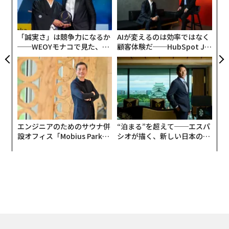
防
の
ン
「誠実さ」は競争力になるか
AIが変えるのは効率ではなく
──WEOYモナコで見た、く
顧客体験だ──HubSpot Ja
ら寿司の経営哲学
panが語る「Grow Better」
な組織のつくり方
エンジニアのためのサウナ併
“泊まる”を超えて──エスパ
設オフィス「Mobius Park」
シオが描く、新しい日本のラ
がオープン──タマディック
グジュアリー（前編）
が健康経営を徹底する理由