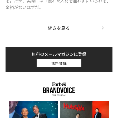
る。だが、実際には「優れた人材を雇わずにいられる」
余裕がないはずだ。
NPOが支援する人たちは、最高のサービスを受けるに値
する人たちだ。組織側がそのように考え方を変えれば、
続きを見る
自らにも最高の人材が必要なのだということを自覚する
はずだ。だが、NPOはどうすれば、そうした人材を採用
することができるだろうか。6つのアイデアを紹介す
る。
無料のメールマガジンに登録
無料登録
考え方を変える
パ
技
無
目