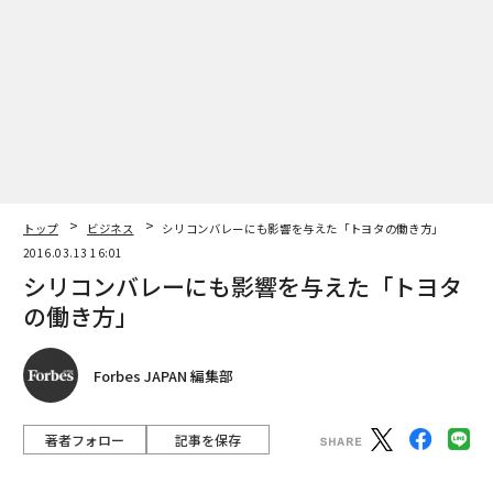
編集 = 木内涼子
2026年9月号発売中
最新号の購入はこちらから
メンバーシップに登録する
トップ
ビジネス
シリコンバレーにも影響を与えた「トヨタの働き方」
2016.03.13 16:01
シリコンバレーにも影響を与えた「トヨタ
の働き方」
関連記事
Forbes JAPAN 編集部
フェイスブック「募金用ボタン」設置へ NPOらに活用促進
著者フォロー
記事を保存
社会変革のための大規模なフィランソロピー資金提供、2015年版
Photo by Justin Sullivan/Getty Images