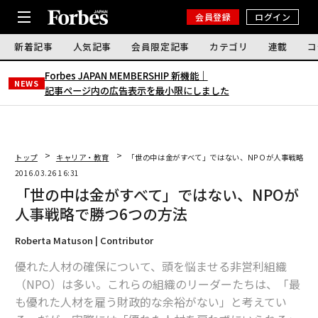
会員登録
ログイン
新着記事
人気記事
会員限定記事
カテゴリ
連載
コ
Forbes JAPAN MEMBERSHIP 新機能｜
NEWS
記事ページ内の広告表示を最小限にしました
トップ
キャリア・教育
「世の中は金がすべて」ではない、NPOが人事戦略で勝
2016.03.26 16:31
「世の中は金がすべて」ではない、NPOが
人事戦略で勝つ6つの方法
Roberta Matuson | Contributor
優れた人材の確保について、頭を悩ませる非営利組織
（NPO）は多い。これらの組織のリーダーたちは、「最
も優れた人材を雇う財政的な余裕がない」と考えてい