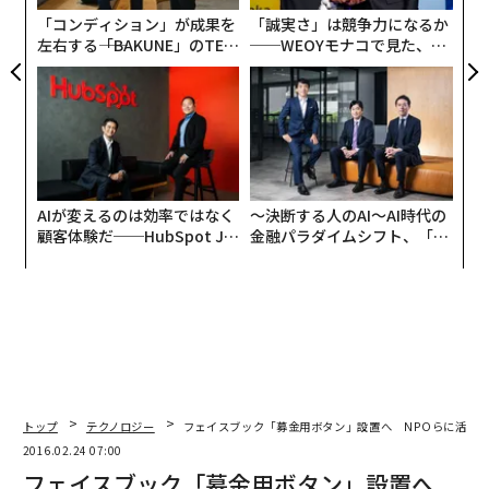
ア
「コンディション」が成果を
「誠実さ」は競争力になるか
左右する――「BAKUNE」のTEN
──WEOYモナコで見た、く
TIALが支える「挑戦者の明
ら寿司の経営哲学
日」
AIが変えるのは効率ではなく
〜決断する人のAI〜AI時代の
顧客体験だ──HubSpot Ja
金融パラダイムシフト、「超
panが語る「Grow Better」
個別化」の核心 【MUFG×ウ
な組織のつくり方
ェルスナビ×PwC】
トップ
テクノロジー
フェイスブック「募金用ボタン」設置へ NPOらに活用
編集 = 木内涼子
2016.02.24 07:00
フェイスブック「募金用ボタン」設置へ