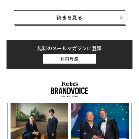
NPOが支援する人たちは、最高のサービスを受けるに値
する人たちだ。組織側がそのように考え方を変えれば、
続きを見る
自らにも最高の人材が必要なのだということを自覚する
はずだ。だが、NPOはどうすれば、そうした人材を採用
することができるだろうか。6つのアイデアを紹介す
る。
無料のメールマガジンに登録
無料登録
考え方を変える
パ
技
無
な
防
術
た