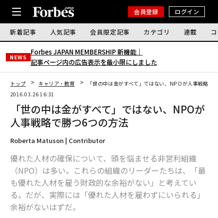
会員登録
ログイン
新着記事
人気記事
会員限定記事
カテゴリ
連載
コ
Forbes JAPAN MEMBERSHIP 新機能｜
NEWS
記事ページ内の広告表示を最小限にしました
トップ
キャリア・教育
「世の中は金がすべて」ではない、NPOが人事戦略で勝
2016.03.26 16:31
「世の中は金がすべて」ではない、NPOが
人事戦略で勝つ6つの方法
Roberta Matuson | Contributor
優れた人材の確保について、頭を悩ませる非営利組織
（NPO）は多い。これらの組織のリーダーたちは、「最
も優れた人材を雇う財政的な余裕がない」と考えてい
る。だが、実際には「優れた人材を雇わずにいられる」
余裕がないはずだ。