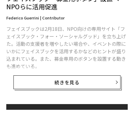
NPOらに活用促進
2026年9月号発売中
Federico Guerrini | Contributor
フェイスブックは2月18日、NPO向けの専用サイト「フ
最新号の購入はこちらから
ェイスブック・フォー・ソーシャルグッド」を立ち上げ
た。活動の支援者を増やしたい場合や、イベントの際に
メンバーシップに登録する
いかにフェイスブックを活用するかなどのヒントが盛り
込まれている。また、募金専用のボタンを設置する動き
も進めている。
Social Good部門でマーケティングを担当するJoanne S
続きを見る
関連記事
pragueは、「人々や組織が特定のコミュニティや世界中
フェイスブック「募金用ボタン」設置へ NPOらに活用促進
に影響を与えるために、フェイスブックを活用している
様子を見て我々はいつも驚かされています。それは特に
社会変革のための大規模なフィランソロピー資金提供、2015年版
NPOに言えることで、フェイスブックを通じて社会問題
無料のメールマガジンに登録
について啓蒙し、サポーターを動員し、資金を集めてい
バフェット、ゲイツ、クリントン、ポール・ファーマー、フィランソロピー
無料登録
ます」と語る。
を語る