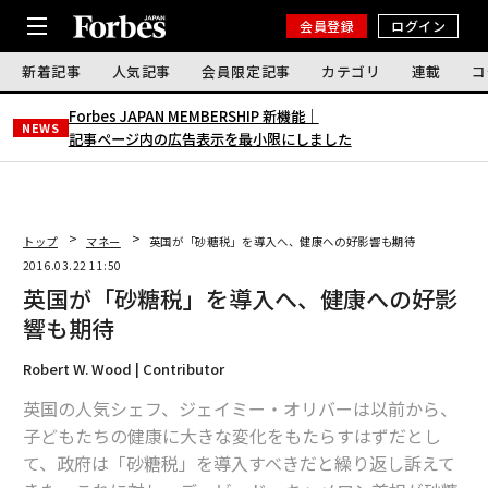
会員登録
ログイン
新着記事
人気記事
会員限定記事
カテゴリ
連載
コ
Forbes JAPAN MEMBERSHIP 新機能｜
NEWS
記事ページ内の広告表示を最小限にしました
トップ
マネー
英国が「砂糖税」を導入へ、健康への好影響も期待
2016.03.22 11:50
英国が「砂糖税」を導入へ、健康への好影
響も期待
Robert W. Wood | Contributor
英国の人気シェフ、ジェイミー・オリバーは以前から、
子どもたちの健康に大きな変化をもたらすはずだとし
て、政府は「砂糖税」を導入すべきだと繰り返し訴えて