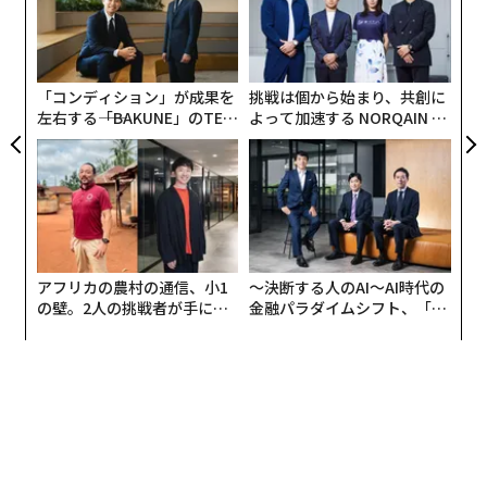
pa
るか
〜
だろう。砂糖税は低所得層への打撃が最も大きいとされ
な
、く
織
ている。また、健康にどのような好影響があるかについ
う
ては、今後激しい議論が展開されることになるだろう。
T
「コンディション」が成果を
挑戦は個から始まり、共創に
砂糖税の対象には、栄養ドリンクやスムージーの一部も
左右する――「BAKUNE」のTEN
よって加速する NORQAIN JA
含まれるとみられている。
TIALが支える「挑戦者の明
PAN 特別座談会
日」
英政府が「砂糖税」の導入を否定して以来、オリバーは
自ら経営するレストランで独自の制度を導入。砂糖を加
えて作る飲み物一杯につき、約15セントの追加料金を徴
収してきた。そして、政府には炭酸飲料に約10ペンスの
アフリカの農村の通信、小1
〜決断する人のAI〜AI時代の
砂糖税を課すことを求めていた。
の壁。2人の挑戦者が手にし
金融パラダイムシフト、「超
た「次なる武器」
個別化」の核心 【MUFG×ウ
「砂糖税」に対する各国の対応
ェルスナビ×PwC】
メキシコは「ソーダ税」を導入している。議論を呼んだ
ものの、成功しているとの評価が大半だ。
米国ではカリフォルニア州のバークレーが他の都市に先