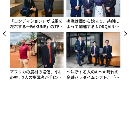
な
、く
織
う
T
「コンディション」が成果を
挑戦は個から始まり、共創に
左右する――「BAKUNE」のTEN
よって加速する NORQAIN JA
TIALが支える「挑戦者の明
PAN 特別座談会
日」
アフリカの農村の通信、小1
〜決断する人のAI〜AI時代の
の壁。2人の挑戦者が手にし
金融パラダイムシフト、「超
た「次なる武器」
個別化」の核心 【MUFG×ウ
ェルスナビ×PwC】