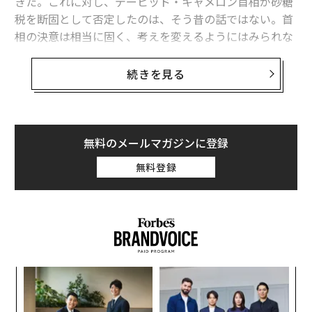
きた。これに対し、デービッド・キャメロン首相が砂糖
税を断固として否定したのは、そう昔の話ではない。首
相の決意は相当に固く、考えを変えるようにはみられな
かった。
続きを見る
政府の中には、オリバーの活動は「押しつけがましく不
愉快だ」との批判の声もあった。しかし、ジョージ・オ
ズボーン財務相が16日に発表した予算案には、砂糖税の
導入が含まれていた。わずかな期間に政府内で、何かが
無料のメールマガジンに登録
変化したようだ。新たに導入される税制の下、飲料には
無料登録
含有される砂糖の量に応じた税率が課される。
税率は約355ml当たり17.7g以上の砂糖が含まれている
場合と、28g以上の場合の2段階に分けられる。これによ
り、例えばコカ・コーラは約12セント（約14円）値上が
りすることになるとみられている。
─レ
A
込め
顧客
pa
るか
〜