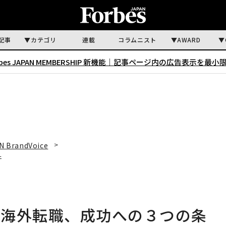
記事
カテゴリ
連載
コラムニスト
AWARD
rbes JAPAN MEMBERSHIP 新機能｜
記事ページ内の広告表示を最小
N BrandVoice
件
の海外転職、成功への３つの条