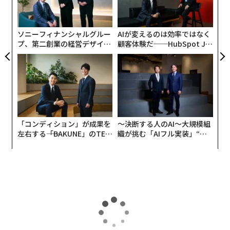
術
た
ア
ソニーフィナンシャルグルー
AIが変えるのは効率ではなく
プ、第二創業の経営デザイン
顧客体験だ──HubSpot Ja
──カギは意志を引き出し、
panが語る「Grow Better」
束ね、共創すること
な組織のつくり方
「コンディション」が成果を
〜決断する人のAI〜大規模組
左右する――「BAKUNE」のTEN
織が挑む「AIフル実装」“使
TIALが支える「挑戦者の明
う”企業から“動く”企業へ【N
日」
TTドコモビジネス×PwC】
トップ
テクノロジー
ナイキ創業者、スタンフォード大学に4億ドル寄付の狙い