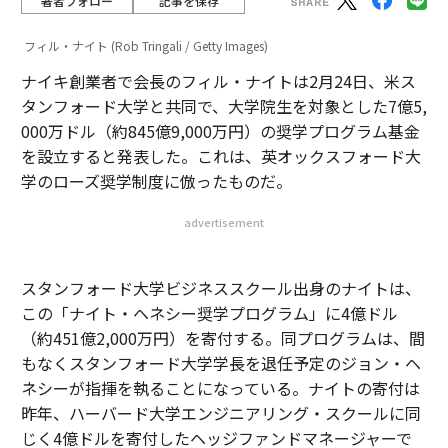
著者フォロー
記事を保存
フィル・ナイト (Rob Tringali / Getty Images)
ナイキ創業者で会長のフィル・ナイトは2月24日、米ス
タンフォード大学と共同で、大学院生を対象とした7億5,
000万ドル（約845億9,000万円）の奨学プログラム基金
を設立すると発表した。これは、英オックスフォード大
学のローズ奨学制度に倣ったものだ。
advertisement
スタンフォード大学ビジネススクール出身のナイトは、
この「ナイト・ヘネシー奨学プログラム」に4億ドル
（約451億2,000万円）を寄付する。同プログラムは、間
もなくスタンフォード大学学長を退任予定のジョン・ヘ
ネシーが指揮を執ることになっている。ナイトの寄付は
昨年、ハーバード大学エンジニアリング・スクールに同
じく4億ドルを寄付したヘッジファンドマネージャーで