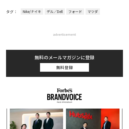
タグ：
Nike/ナイキ
デル／Dell
フォード
マツダ
advertisement
無料のメールマガジンに登録
無料登録
小1
「
にし
3
C
な
る