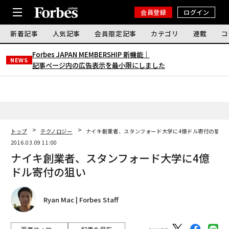
会員登録
ログイン
新着記事
人気記事
会員限定記事
カテゴリ
連載
コ
Forbes JAPAN MEMBERSHIP 新機能｜
NEWS
記事ページ内の広告表示を最小限にしました
トップ
テクノロジー
ナイキ創業者、スタンフォード大学に4億ドル寄付の狙い
2016.03.09 11:00
ナイキ創業者、スタンフォード大学に4億
ドル寄付の狙い
Ryan Mac | Forbes Staff