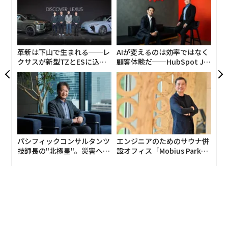
アリーホテルの国際水準を間違いなく満たしたブランド
ムの
た
年後
挑
として認められたことは、我々にとって非常に大きな業
ア
サイ
よっ
績だ」「身が引き締まる思いであると同時に、大きな満
PA
足感を得ている」と語った。
革新は下山で生まれる──レ
AIが変えるのは効率ではなく
クサスが新型TZとESに込め
顧客体験だ──HubSpot Ja
2012年5月にグランドオープンして以来、ホテルの水準
た「DISCOVER」の哲学
panが語る「Grow Better」
を高めようとたゆまぬ努力を続けてきた同ホテルは、国
な組織のつくり方
内外の利用客のニーズにより適切に対応するため、「特
にフォーブス・トラベルガイドが設ける厳格な評価基準
を一つひとつ綿密に調査し、基準との差がどこにあるか
を明確にすることで、サービスの水準の向上を図ってき
パシフィックコンサルタンツ
エンジニアのためのサウナ併
た」。外国からのゲストとのコミュニケーション能力を
技師長の"北極星"。災害への
設オフィス「Mobius Park」
高めるため、従業員らの語学教育にも多大な努力と長い
無力感を乗り越え見つけた、
がオープン──タマディック
時間を費やしてきたという。
防災一筋20年の答え
が健康経営を徹底する理由
「パレスホテル東京」の5つ星獲得は、日本独自のおも
てなしが評価されたということにもなる。渡部によれ
ば、旅館であれ都市型のホテルであれ、日本での経験を