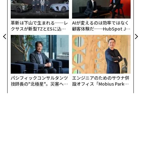
ア
サイ
よっ
PA
革新は下山で生まれる──レ
AIが変えるのは効率ではなく
クサスが新型TZとESに込め
顧客体験だ──HubSpot Ja
た「DISCOVER」の哲学
panが語る「Grow Better」
な組織のつくり方
パシフィックコンサルタンツ
エンジニアのためのサウナ併
技師長の"北極星"。災害への
設オフィス「Mobius Park」
無力感を乗り越え見つけた、
がオープン──タマディック
防災一筋20年の答え
が健康経営を徹底する理由