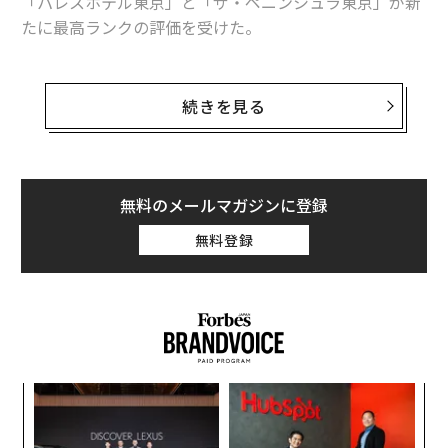
「パレスホテル東京」と「ザ・ペニンシュラ東京」が新
たに最高ランクの評価を受けた。
3軒のホテルは、いずれも丸の内周辺に位置している。
スタイリッシュでモダンな「ザ・ペニンシュラ東京」
続きを見る
は、スパ部門でも5つ星を獲得。東京にあるスパでこの
評価を得たのは、ほか1店舗にとどまっている。
「パレスホテル東京」が5つ星の評価を受けたことは、
無料のメールマガジンに登録
日本にとっても大きなことだ。同ホテルの取締役総支配
無料登録
人である渡部勝は、「日本のホテルブランドとして初め
て5つ星を獲得できたことは、当ホテルにとって特に重
要な意味を持つ」と話す。開業当初から同ホテルは、設
備とサービスにおけるあらゆる面で、「最上質の日本」
を届けることを目指してきたからだ。
ィン
な
ズが
術
ムの
た
年後
挑