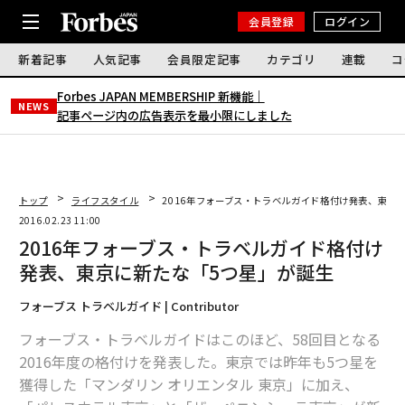
会員登録
ログイン
新着記事
人気記事
会員限定記事
カテゴリ
連載
コ
Forbes JAPAN MEMBERSHIP 新機能｜
NEWS
記事ページ内の広告表示を最小限にしました
トップ
ライフスタイル
2016年フォーブス・トラベルガイド格付け発表、東京
2016.02.23 11:00
2016年フォーブス・トラベルガイド格付け
発表、東京に新たな「5つ星」が誕生
フォーブス トラベルガイド | Contributor
フォーブス・トラベルガイドはこのほど、58回目となる
2016年度の格付けを発表した。東京では昨年も5つ星を
獲得した「マンダリン オリエンタル 東京」に加え、