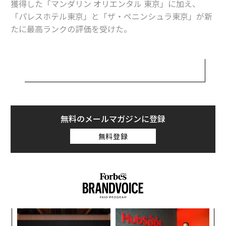
獲得した「マンダリン オリエンタル 東京」に加え、
「パレスホテル東京」と「ザ・ペニンシュラ東京」が新
たに最高ランクの評価を受けた。
3軒のホテルは、いずれも丸の内周辺に位置している。
スタイリッシュでモダンな「ザ・ペニンシュラ東京」
は、スパ部門でも5つ星を獲得。東京にあるスパでこの
評価を得たのは、ほか1店舗にとどまっている。
「パレスホテル東京」が5つ星の評価を受けたことは、
無料のメールマガジンに登録
日本にとっても大きなことだ。同ホテルの取締役総支配
無料登録
人である渡部勝は、「日本のホテルブランドとして初め
て5つ星を獲得できたことは、当ホテルにとって特に重
要な意味を持つ」と話す。開業当初から同ホテルは、設
備とサービスにおけるあらゆる面で、「最上質の日本」
を届けることを目指してきたからだ。
ィン
な
渡部はさらに、「日本独自のブランドとして、ラグジュ
ズが
術