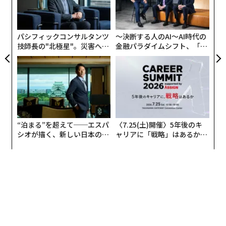
日
の
た
パシフィックコンサルタンツ
〜決断する人のAI〜AI時代の
技師長の"北極星"。災害への
金融パラダイムシフト、「超
無力感を乗り越え見つけた、
個別化」の核心 【MUFG×ウ
防災一筋20年の答え
ェルスナビ×PwC】
“泊まる”を超えて──エスパ
〈7.25(土)開催〉5年後のキ
シオが描く、新しい日本のラ
ャリアに「戦略」はあるか。
グジュアリー（前編）
トップエグゼクティブのキャ
リアに触れる1日│CAREER S
UMMIT 2026