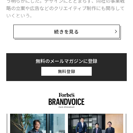
う明らかにした。デザインにとどまらず、同社の事業戦
略の立案や広告などのクリエイティブ制作にも関与して
いくという。
ウィリアムスは現在、自ら創設したストリートファッシ
続きを見る
ョン・ブランド「ビリオネアボーイズクラブ」や「アイ
スクリーム」を手掛けている。
オランダのデニムブランド、ジースターとウィリアムス
無料のメールマガジンに登録
はこれまでも、共同で事業を行ってきた。2014年にはフ
無料登録
ァレルが共同で創設したサステイナブル・ファブリック
企業、「バイオニック・ヤーン」(Bionic Yarn)がジース
ターと共同で、持続可能なファッションに焦点を当てた
プロジェクトを実施。ジースターによれば、今回のファ
レルの共同CEO就任も、主な目的は持続可能性の維持と
イノベーションだ。
「
左右
T
ア