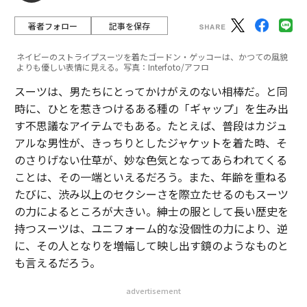
著者フォロー
記事を保存
ネイビーのストライプスーツを着たゴードン・ゲッコーは、かつての風貌
よりも優しい表情に見える。写真：Interfoto/アフロ
スーツは、男たちにとってかけがえのない相棒だ。と同
時に、ひとを惹きつけるある種の「ギャップ」を生み出
す不思議なアイテムでもある。たとえば、普段はカジュ
アルな男性が、きっちりとしたジャケットを着た時、そ
のさりげない仕草が、妙な色気となってあらわれてくる
ことは、その一端といえるだろう。また、年齢を重ねる
たびに、渋み以上のセクシーさを際立たせるのもスーツ
の力によるところが大きい。紳士の服として長い歴史を
持つスーツは、ユニフォーム的な没個性の力により、逆
に、その人となりを増幅して映し出す鏡のようなものと
も言えるだろう。
advertisement