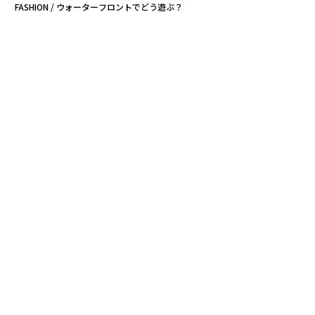
FASHION / ウォーターフロントでどう遊ぶ？
母乳育児ママの、おしゃれ授乳服ビジネス成功の秘訣
1千億円を生む下着ブランド「ヴィクトリアズ・シークレット」 驚異の成
長力
“超高級時計”限定の販売アプリ 価格1000万円以上の品も
リアーナも愛用の3千円の高級靴下、Stance 日本上陸も視野に
ジェームズ・ボンド
Tesla/テスラ
フォード
マツダ
タグ：
ノモス
advertisement
無料のメールマガジンに登録