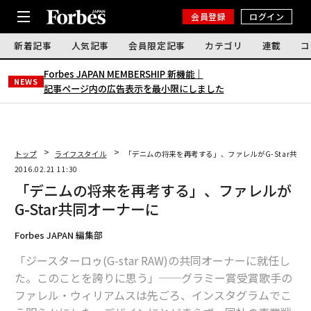
会員登録
ログイン
新着記事
人気記事
会員限定記事
カテゴリ
連載
コ
Forbes JAPAN MEMBERSHIP 新機能｜
NEWS
記事ページ内の広告表示を最小限にしました
トップ
ライフスタイル
「デニムの将来を再考する」、ファレルがG-Star共同
2016.02.21 11:30
「デニムの将来を再考する」、ファレルが
G-Star共同オーナーに
Forbes JAPAN 編集部
「ジースターロゥ(G-star RAW)の共同オーナーに就任し
た。このことを誇りに思う」──グラミー賞受賞歌手の
ファレル・ウィリアムスは先ごろ、インスタグラムでこ