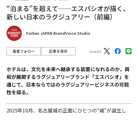
“泊まる”を超えて──エスパシオが描く、
タグ：
レビ
GoPro
新しい日本のラグジュアリー（前編）
Forbes JAPAN BrandVoice Studio
advertisement
著者フォロー
記事を保存
ホテルは、文化を未来へ継承する装置になれるのか。興
和が展開するラグジュアリーブランド「エスパシオ」を
通じて、日本ならではのラグジュアリービジネスの可能
性を探る。
2025年10月、名古屋城の正面にひとつの“城”が誕生し
た。あの有名な金のシャチホコこそ冠してはいないが、
石組みの壁の上に、御殿風の建築が積み重ねられたさま
はまさに現代の城。長年、名古屋城を“金城”と呼び親し