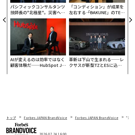
由
パシフィックコンサルタンツ
「コンディション」が成果を
技師長の"北極星"。災害への
左右する――「BAKUNE」のTEN
メンバーシップに登録する
無力感を乗り越え見つけた、
TIALが支える「挑戦者の明
防災一筋20年の答え
日」
関連記事
AIが変えるのは効率ではなく
革新は下山で生まれる──レ
10億ユーザー突破のWhatsApp 広告嫌いの共同創業者ふたりが描くマネ
顧客体験だ──HubSpot Ja
クサスが新型TZとESに込め
タイズ
panが語る「Grow Better」
た「DISCOVER」の哲学
な組織のつくり方
通話アプリTango 「買い物機能」でアリババと連携
先手を取られたグーグル 今後の鍵を握る技術でWhatsApp、フェイスブ
ックらの競争激化
米IT企業の給料、10都市ランキング 平均年収は1200万円以上
トップ
Forbes JAPAN BrandVoice
Forbes JAPAN BrandVoice
“泊
ベンチャー・キャピタルの投資額が約15兆円 いま起きているパラダイ
ム・シフトとは
2026.07.24 16:00