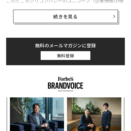
このところシリコンバレーのユニコーン（企業価値10億
ドル以上のスタートアップ企業）ではコスト削減のた
め、リストラに踏み切る例が出ているが、同社もその仲
続きを見る
間入りをした形だ。
タンゴはマウンテンビューにあるゲームスタジオを閉鎖
する。現在の本社オフィスから移転はせず、空いたスペ
無料のメールマガジンに登録
ースは他社に貸し出すという。同社は昨年11月にも全社
無料登録
員の9％に当たる約30人を解雇していた。
編集＝上田裕資
義す
“
むス
シ
2026年9月号発売中
グ
ナ併
ア
k」
の
ック
た
最新号の購入はこちらから