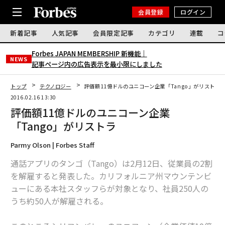
会員登録
ログイン
新着記事
人気記事
会員限定記事
カテゴリ
連載
コ
Forbes JAPAN MEMBERSHIP 新機能｜
NEWS
記事ページ内の広告表示を最小限にしました
トップ
テクノロジー
評価額11億ドルのユニコーン企業「Tango」がリストラ
2016.02.16 13:30
評価額11億ドルのユニコーン企業
「Tango」がリストラ
Parmy Olson | Forbes Staff
通話アプリのタンゴ（Tango）は2月12日、従業員の2割
を解雇すると発表した。カリフォルニア州マウンテンビ
ューにある本社スタッフらが対象となり、社員250人の
うち約50人が解雇される。