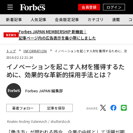
会員登録
ログイン
新着記事
人気記事
会員限定記事
カテゴリ
連載
コ
Forbes JAPAN MEMBERSHIP 新機能｜
NEWS
記事ページ内の広告表示を最小限にしました
トップ
INFORMATION
イノベーションを起こす人材を獲得するために、効果
2016.02.12 21:24
イノベーションを起こす人材を獲得するた
めに、効果的な革新的採用手法とは？
Forbes JAPAN 編集部
著者フォロー
記事を保存
Kiselev Andrey Valerevich / shutterstock
「働き方」が問われる昨今、企業の中核として活躍が期