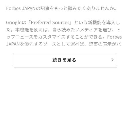
Forbes JAPANの記事をもっと読みたくありませんか。
Googleは「Preferred Sources」という新機能を導入し
た。本機能を使えば、自ら読みたいメディアを選び、ト
ップニュースをカスタマイズすることができる。Forbes
JAPANを優先するソースとして選べば、記事の表示がパ
ーソナライズされ、Forbes JAPANの記事がより頻繁に表
示されることになる。Forbes JAPANのランキングやビ
続きを見る
リオネアの情報、30 Under 30、国際情勢などのニュー
スや独占情報、専門家による分析、詳細な報道を見逃す
ことがなくなる。
Googleの「Preferred Sources」機能とは
Googleの新機能「
Preferred Sources
」は、Googleのト
ップニュース検索結果に、どのメディアをより頻繁に表
示させるかを選択できるものだ。