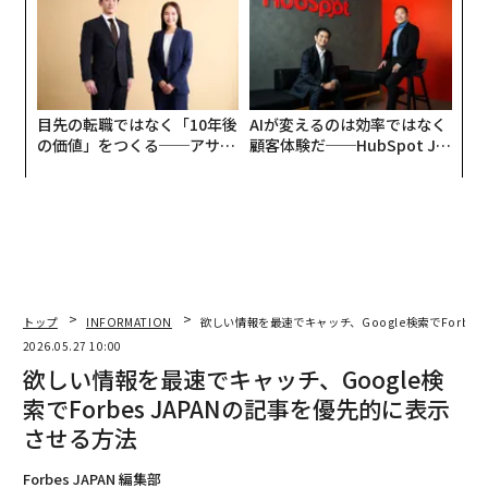
目先の転職ではなく「10年後
AIが変えるのは効率ではなく
の価値」をつくる──アサイ
顧客体験だ──HubSpot Ja
ンの長期伴走型支援とは
panが語る「Grow Better」
な組織のつくり方
トップ
INFORMATION
欲しい情報を最速でキャッチ、Google検索でForbe
2026.05.27 10:00
欲しい情報を最速でキャッチ、Google検
索でForbes JAPANの記事を優先的に表示
させる方法
Forbes JAPAN 編集部