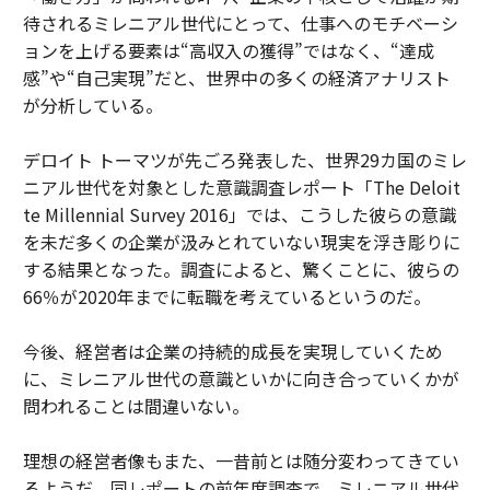
待されるミレニアル世代にとって、仕事へのモチベーシ
ョンを上げる要素は“高収入の獲得”ではなく、“達成
感”や“自己実現”だと、世界中の多くの経済アナリスト
が分析している。
デロイト トーマツが先ごろ発表した、世界29カ国のミレ
ニアル世代を対象とした意識調査レポート「The Deloit
te Millennial Survey 2016」では、こうした彼らの意識
を未だ多くの企業が汲みとれていない現実を浮き彫りに
する結果となった。調査によると、驚くことに、彼らの
66％が2020年までに転職を考えているというのだ。
今後、経営者は企業の持続的成長を実現していくため
に、ミレニアル世代の意識といかに向き合っていくかが
問われることは間違いない。
理想の経営者像もまた、一昔前とは随分変わってきてい
るようだ。同レポートの前年度調査で、ミレニアル世代