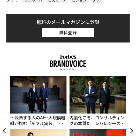
タグ：
無料のメールマガジンに登録
無料登録
キ
「
か。
─
キャ
ら
伝
R S
る
モ
〜決断する人のAI〜大規模組
内製化こそ、コンサルティン
織が挑む「AIフル実装」“使
グの本質だ レバレジーズが
う”企業から“動く”企業へ【N
実践する、次世代ファームの
TTドコモビジネス×PwC】
全貌