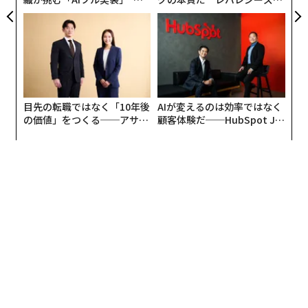
う”企業から“動く”企業へ【N
実践する、次世代ファームの
TTドコモビジネス×PwC】
全貌
目先の転職ではなく「10年後
AIが変えるのは効率ではなく
の価値」をつくる──アサイ
顧客体験だ──HubSpot Ja
ンの長期伴走型支援とは
panが語る「Grow Better」
な組織のつくり方