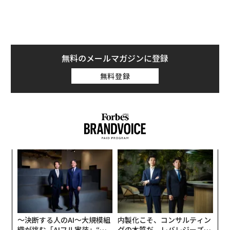
無料のメールマガジンに登録
無料登録
「Preferred Sources」機能により、検索結果のトップニュース欄にForbes J
APANの記事を優先的に表示させることができる。また、「トップニュー
ス」の横にある星が描かれたカードのアイコンをクリックすることからも
優先するソースに追加できる
キ
「
か。
─
キャ
ら
お気に入りのメディアを選択すると、その記事は検索結
伝
R S
果のトップニュース欄に表示されるほか、「ソースか
る
モ
ら」という別のカルーセルにも表示される。これによ
り、信頼する媒体を優先することができる。
〜決断する人のAI〜大規模組
内製化こそ、コンサルティン
織が挑む「AIフル実装」“使
グの本質だ レバレジーズが