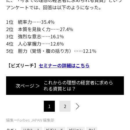
に、「今までの理想の経営者に求められる資質」という
アンケートでは、回答は以下のようになった。
1位 統率力……35.4％
2位 本質を見抜く力……27.4％
3位 強烈な意志……16.1％
4位 人心掌握力……12.6％
5位 胆力（覚悟・腹の括り方）……12.1％
【ビズリーチ】
セミナーの詳細はこちら
これからの理想の経営者に求めら
次ページ ＞
れる資質とは？
1
2
編集＝Forbes JAPAN 編集部
リクルート
ビズリーチ
ピジョン
タゾ