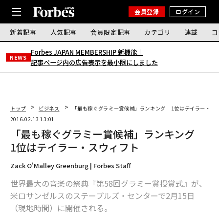
会員登録
ログイン
新着記事
人気記事
会員限定記事
カテゴリ
連載
コ
Forbes JAPAN MEMBERSHIP 新機能｜
NEWS
記事ページ内の広告表示を最小限にしました
トップ
ビジネス
「最も稼ぐグラミー賞候補」ランキング 1位はテイラー・ス
2016.02.13 13:01
「最も稼ぐグラミー賞候補」ランキング
1位はテイラー・スウィフト
Zack O'Malley Greenburg | Forbes Staff
世界最大の音楽の祭典『第58回グラミー賞授賞式』が、
米ロサンゼルスのステープルズ・センターで2月15日
（現地時間）に開催される。