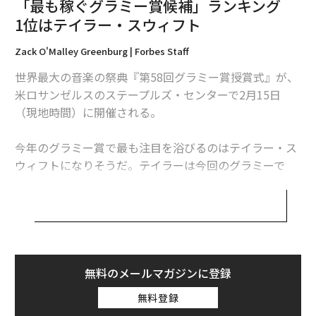
「最も稼ぐグラミー賞候補」ランキング
1位はテイラー・スウィフト
インド新興企業 携帯電話の中古市場を確立
Zack O'Malley Greenburg | Forbes Staff
脱EUへの米ゴールドマンの警告 英には朗報？
世界最大の音楽の祭典『第58回グラミー賞授賞式』が、
大麻は「少しだけ」記憶力を減退させる、研究結果
米ロサンゼルスのステープルズ・センターで2月15日
（現地時間）に開催される。
グラミー賞
ポール・マッカートニー
テイラー・スウィフト
ローリング・ストーンズ
今年のグラミー賞で最も注目を浴びるのはテイラー・ス
タグ：
ウィフトになりそうだ。テイラーは今回のグラミーで
エド・シーラン
レディー・ガガ
ブルーノ・マーズ
「ソング・オブ・ザ・イヤー」「レコード・オブ・ザ・
カニエ・ウェスト/Ye
レビ
LEGO/レゴ
マツダ
イヤー」「アルバム・オブ・ザ・イヤー」の主要4部門
にノミネートされている。
advertisement
グラミーの栄冠に輝くことはミュージシャンたちに巨額
の富をもたらす。テイラーが初めてグラミーを受賞した
無料のメールマガジンに登録
のは2010年だった。その翌年、彼女の一晩あたりの収入
無料登録
は前年の12万5,000ドル（約1,400万円）から60万ドル