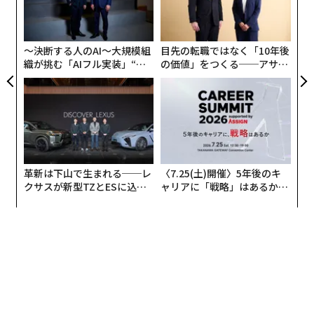
防
顧客
pa
な
〜決断する人のAI〜大規模組
目先の転職ではなく「10年後
織が挑む「AIフル実装」“使
の価値」をつくる──アサイ
う”企業から“動く”企業へ【N
ンの長期伴走型支援とは
TTドコモビジネス×PwC】
革新は下山で生まれる──レ
〈7.25(土)開催〉5年後のキ
クサスが新型TZとESに込め
ャリアに「戦略」はあるか。
た「DISCOVER」の哲学
トップエグゼクティブのキャ
リアに触れる1日│CAREER S
UMMIT 2026