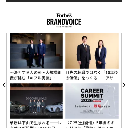
（6,746万円）に急上昇。実に380%の伸びだった。
さらにその翌年には、テイラーの一晩の収入は110万ド
ル（約1.2億円）にまで上昇。昨年は通年で8,000万ドル
（約90億円）を稼ぎ出している。
パ
技
同様なことはブルーノ・マーズについても言える。彼の
無
A
収入も2011年のグラミー賞の獲得により、一晩あたり13
防
顧客
万ドルから20万2,000ドルにアップした。
pa
な
〜決断する人のAI〜大規模組
目先の転職ではなく「10年後
「自分の音楽がどこに向かっていくのか、まだ分からな
織が挑む「AIフル実装」“使
の価値」をつくる──アサイ
い」と、初のグラミーを受賞した当時のマーズは筆者の
う”企業から“動く”企業へ【N
ンの長期伴走型支援とは
インタビューに語っていた。
TTドコモビジネス×PwC】
「プロデュースの仕方や曲の書き方、パフォーマンスの
在り方をもっと研究しないといけない。全てはまだ始ま
ったばかりだ」
革新は下山で生まれる──レ
〈7.25(土)開催〉5年後のキ
その後も努力を重ねたマーズはこれまで20のグラミー候
クサスが新型TZとESに込め
ャリアに「戦略」はあるか。