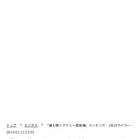
編集＝上田裕資
2026年9月号発売中
最新号の購入はこちらから
メンバーシップに登録する
関連記事
バレンタインでも主役はモバイル 米国民は総額2兆円を支出
トップ
ビジネス
「最も稼ぐグラミー賞候補」ランキング 1位はテイラー・ス
2016.02.13 13:01
株価下落の米エクソンが自社株買いを中止 他社買収に備えか