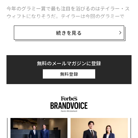
今年のグラミー賞で最も注目を浴びるのはテイラー・ス
ウィフトになりそうだ。テイラーは今回のグラミーで
「ソング・オブ・ザ・イヤー」「レコード・オブ・ザ・
イヤー」「アルバム・オブ・ザ・イヤー」の主要4部門
続きを見る
にノミネートされている。
グラミーの栄冠に輝くことはミュージシャンたちに巨額
の富をもたらす。テイラーが初めてグラミーを受賞した
無料のメールマガジンに登録
のは2010年だった。その翌年、彼女の一晩あたりの収入
無料登録
は前年の12万5,000ドル（約1,400万円）から60万ドル
（6,746万円）に急上昇。実に380%の伸びだった。
パ
技
無
A