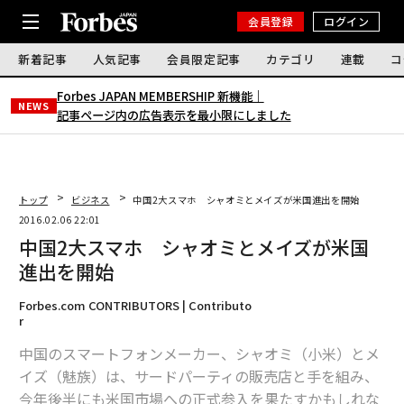
会員登録
ログイン
新着記事
人気記事
会員限定記事
カテゴリ
連載
コ
Forbes JAPAN MEMBERSHIP 新機能｜
NEWS
記事ページ内の広告表示を最小限にしました
トップ
ビジネス
中国2大スマホ シャオミとメイズが米国進出を開始
2016.02.06 22:01
中国2大スマホ シャオミとメイズが米国
進出を開始
Forbes.com CONTRIBUTORS | Contributo
r
中国のスマートフォンメーカー、シャオミ（小米）とメ
イズ（魅族）は、サードパーティの販売店と手を組み、
今年後半にも米国市場への正式参入を果たすかもしれな