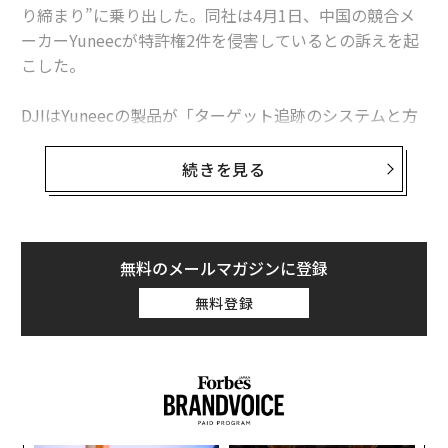
り締まり”に乗り出した。同社は4月1日、中国の競合メ
ーカーYuneecが特許権2件を侵害しているとの訴えを起
世界で最も稼ぐユーチューバー 1位は年収14億円
こした。
ファン必見！ 今すぐストックすべきウイスキー7選
DJIはYuneecの製品が「ターゲット追跡のシステムと方
全ての子供に「自分みたいな人形」を 英#ToyLikeMeが資金調達
法」「互換性のある据え付けプラットフォーム」に関す
る特許権を侵害しているとして、カリフォルニア中央地
続きを見る
83歳でスマホゲームを開発 ラムズフェルド元米国防長官
区連邦地方裁判所に該当製品の販売差し止めを請求し
た。
職場で働かない人は仕事が大好き？米の調査結果で明らかに
DJIは最近、障害物回避機能を持つ新型ドローン「ファ
無料のメールマガジンに登録
タグ：
スマートフォン
Xiaomi/シャオミ
スマート
ントム（Phantom）4」を発表した。一方、Yuneecは数
無料登録
か月前の2016年CES（コンシューマー・エレクトロニク
ス・ショー）で、発売予定のドローン「Typhoon H」を
advertisement
披露。同機はインテルの3Dカメラ「RealSense」を搭載
し、障害物を認識し回避する能力を持つと宣伝してい
た。