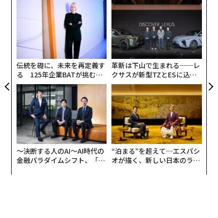
創業
な
シン
術
超え
た
ア
ア
の
た
伝統を礎に、未来を再定義す
革新は下山で生まれる──レ
る 125年企業BATが挑むス
クサスが新型TZとESに込め
モークレスな未来
た「DISCOVER」の哲学
〜決断する人のAI〜AI時代の
“泊まる”を超えて─エスパシ
金融パラダイムシフト、「超
オが描く、新しい日本のラグ
個別化」の核心 【MUFG×ウ
ジュアリー（中編）
ェルスナビ×PwC】