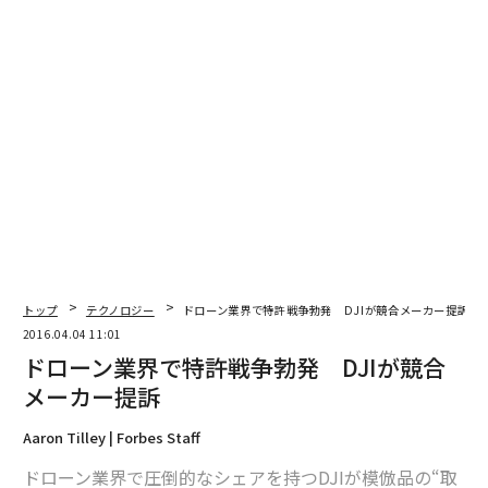
編集＝上田裕資
2026年9月号発売中
最新号の購入はこちらから
トップ
テクノロジー
ドローン業界で特許戦争勃発 DJIが競合メーカー提訴
2016.04.04 11:01
メンバーシップに登録する
ドローン業界で特許戦争勃発 DJIが競合
メーカー提訴
Aaron Tilley | Forbes Staff
ドローン業界で圧倒的なシェアを持つDJIが模倣品の“取
関連記事