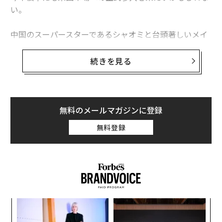
い。
中国のスーパースターであるシャオミと台頭著しいメイ
ズは、この2年ほど米国展開を探っていたが、ようやく
米国のキャリアと連携して市場参入の準備を整えたよう
続きを見る
だ。2社がT-Mobile回線を利用するMVNO（仮想移動体
通信事業者）のUS Mobileと手を組んで、スマートフォ
ンを販売するとのニュースが盛んに報じられている。
無料のメールマガジンに登録
シャオミとメイズは、米国でスマートフォンを売る計画
無料登録
はないとコメントを出し、報道を否定した。一連の動き
からは、正式な発表をするには至っていないとしても、
両社が米国或いは他の欧米市場でのスマートフォン販売
を視野に、少なくとも1社以上と協議中であることがう
かがえる。
創業
な
シン
術