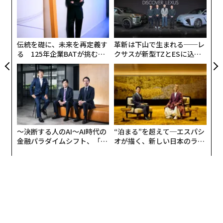
超え
た
ア
ア
の
た
伝統を礎に、未来を再定義す
革新は下山で生まれる──レ
る 125年企業BATが挑むス
クサスが新型TZとESに込め
モークレスな未来
た「DISCOVER」の哲学
〜決断する人のAI〜AI時代の
“泊まる”を超えて─エスパシ
金融パラダイムシフト、「超
オが描く、新しい日本のラグ
個別化」の核心 【MUFG×ウ
ジュアリー（中編）
ェルスナビ×PwC】