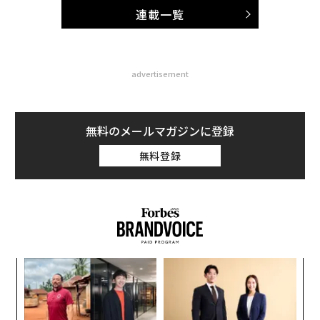
連載一覧
advertisement
無料のメールマガジンに登録
無料登録
伝
る
モ
〜
織