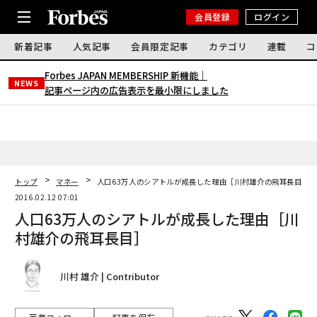
会員登録
ログイン
新着記事
人気記事
会員限定記事
カテゴリ
連載
コ
Forbes JAPAN MEMBERSHIP 新機能｜
NEWS
記事ページ内の広告表示を最小限にしました
トップ
マネー
人口63万人のシアトルが成長した理由［川村雄介の飛耳長目］
2016.02.12 07:01
人口63万人のシアトルが成長した理由［川
村雄介の飛耳長目］
川村 雄介 | Contributor