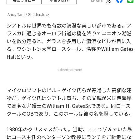
著者フォロー
記事を保存
Andy Tam / Shutterstock
シアトルは世界でも有数の清澄な美しい都市である。ア
ラスカに通じるオーロラ街道の橋を降りてユニオン湖沿
いを数分走ると、ガラスを多用した瀟洒なビルが目に入
る。ワシントン大学ロースクール、名称をWilliam Gates
Hallという。
advertisement
マイクロソフトのビル・ゲイツ氏らが寄贈した高価な建
物だ。ゲイツ氏はシアトル育ち、その父親が米国西海岸
で高名な弁護士のWilliam H. GatesSr.である。同ロース
クールのOBであり、このホールは彼の名を冠している。
1980年のクリスマスだった。当時、ここで学んでいた私
はコース主任のヘンダーソン教授にランチをご馳走にな