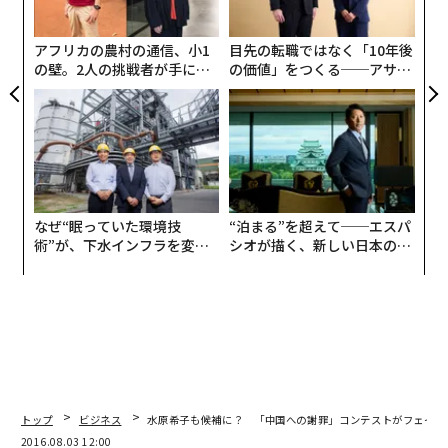
う
T
アフリカの農村の通信、小1
目先の転職ではなく「10年後
の壁。2人の挑戦者が手にし
の価値」をつくる──アサイ
た「次なる武器」
ンの長期伴走型支援とは
なぜ“眠っていた環境技
“泊まる”を超えて──エスパ
術”が、下水インフラを変え
シオが描く、新しい日本のラ
たのか──産総研×月島JFE
グジュアリー（前編）
アクアソリューションの10年
トップ
ビジネス
水原希子も候補に？ 「中国への謝罪」コンテストがフェイス
2016.08.03 12:00