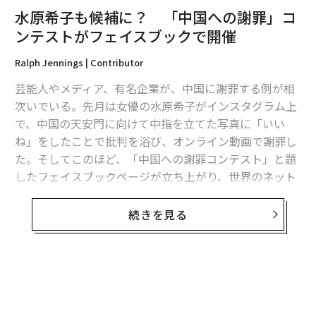
水原希子も候補に？ 「中国への謝罪」コ
ンテストがフェイスブックで開催
Ralph Jennings | Contributor
芸能人やメディア、有名企業が、中国に謝罪する例が相
次いでいる。先月は女優の水原希子がインスタグラム上
で、中国の天安門に向けて中指を立てた写真に「いい
ね」をしたことで批判を浴び、オンライン動画で謝罪し
た。そしてこのほど、「中国への謝罪コンテスト」と題
したフェイスブックページが立ち上がり、世界のネット
ユーザーらが謝罪の面白さを競っている。
続きを見る
このページには、約4000人の参加があり、週内に最優秀
賞が選ばれる予定だ。主催者の台湾人、ワン・イーカイ
（31）は「多くの人が中国へ謝罪しているが、どこか馬
鹿馬鹿しくもあり、我々はそれを笑いに転化しようと考
無料のメールマガジンに登録
えた」とコンテストの趣旨を述べた。
無料登録